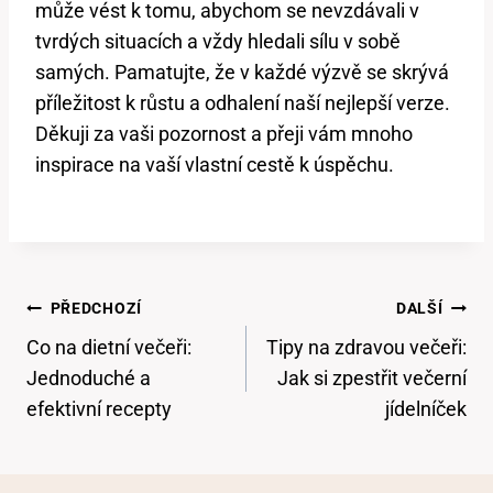
může vést k tomu, abychom se nevzdávali v
tvrdých situacích a vždy hledali sílu v sobě
samých. Pamatujte, že v každé výzvě se skrývá
příležitost k růstu a odhalení naší nejlepší verze.
Děkuji za vaši pozornost a přeji vám mnoho
inspirace na vaší vlastní cestě k úspěchu.
Navigace
PŘEDCHOZÍ
DALŠÍ
Pro
Co na dietní večeři:
Tipy na zdravou večeři:
Příspěvek
Jednoduché a
Jak si zpestřit večerní
efektivní recepty
jídelníček