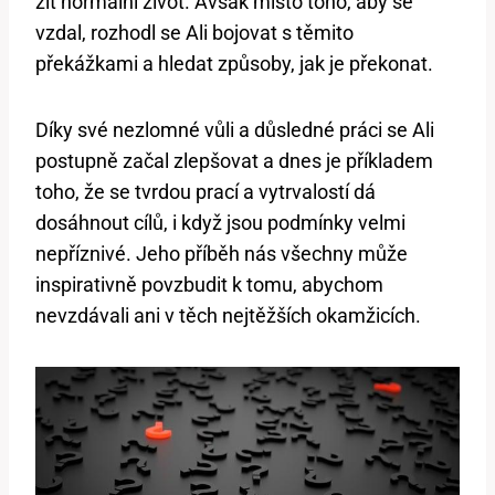
žít normální život. Avšak místo toho, aby se
vzdal, rozhodl se Ali bojovat s těmito
překážkami a hledat způsoby, jak je překonat.
Díky své nezlomné vůli a důsledné práci se Ali
postupně začal zlepšovat a dnes je příkladem
toho, že se tvrdou prací a vytrvalostí dá
dosáhnout cílů, i když jsou podmínky velmi
nepříznivé. Jeho příběh nás všechny může
inspirativně povzbudit k tomu, abychom
nevzdávali ani v těch nejtěžších okamžicích.