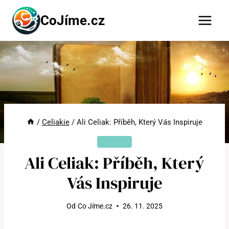
Přeskočit
CoJíme.cz
na
obsah
/
Celiakie
/
Ali Celiak: Příběh, Který Vás Inspiruje
CELIAKIE
Ali Celiak: Příběh, Který
Vás Inspiruje
Od
Co Jíme.cz
26. 11. 2025