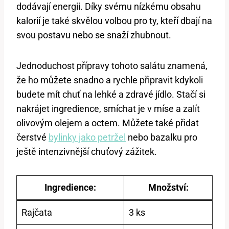
dodávají energii. Díky svému nízkému obsahu
kalorií je také skvělou volbou pro ty, kteří dbají na
svou postavu nebo se snaží zhubnout.
Jednoduchost‍ přípravy tohoto salátu znamená,
že ho můžete snadno a ​rychle připravit‍ kdykoli
budete​ mít chuť ⁢na lehké a zdravé jídlo. Stačí si
‌nakrájet⁣ ingredience, smíchat je⁤ v míse a⁢ zalít
olivovým olejem‌ a ‍octem. Můžete také přidat​
čerstvé ‍
bylinky jako petržel
‌nebo bazalku pro
ještě intenzivnější chuťový zážitek.
Ingredience:
Množství:
Rajčata
3 ks