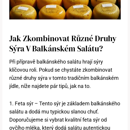
Jak Zkombinovat Různé Druhy⁤
Sýra V Balkánském Salátu?
Při přípravě balkánského ​salátu ‍hrají sýry
klíčovou roli. ⁣Pokud se chystáte zkombinovat
různé druhy sýra v tomto tradičním balkánském
jídle, níže najdete pár tipů, jak na to.
1. Feta sýr⁣ – Tento sýr je základem balkánského
salátu a dodá ‌mu ⁣typickou slanou chuť.
Doporučujeme si vybrat kvalitní feta sýr od
‍ovčího mléka, který dodá salátu autentickou