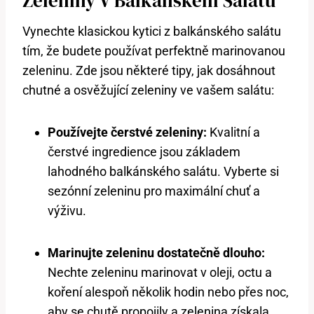
Zeleniny ⁤v Balkánském Salátu
Vynechte⁣ klasickou ‍kytici z balkánského salátu
tím, že ‌budete⁢ používat perfektně marinovanou
zeleninu. Zde jsou některé tipy, jak⁤ dosáhnout
chutné‌ a osvěžující zeleniny ve vašem⁣ salátu:
Používejte čerstvé zeleniny:
Kvalitní a
čerstvé ingredience jsou základem
lahodného balkánského salátu. Vyberte si
sezónní zeleninu ‌pro maximální chuť a ​
výživu.
Marinujte zeleninu dostatečně⁣ dlouho:
⁢
Nechte zeleninu ⁣marinovat⁤ v oleji, octu a
koření alespoň několik hodin nebo přes ⁤noc,
⁤aby se ⁤chutě propojily a zelenina získala