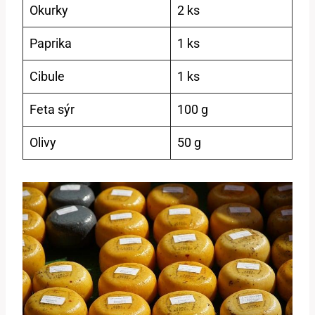
Okurky
2 ⁢ks
Paprika
1 ks
Cibule
1 ks
Feta sýr
100 g
Olivy
50 g