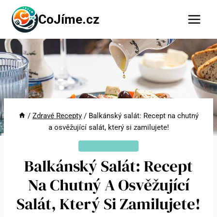
Přeskočit
CoJíme.cz
na
obsah
/
Zdravé Recepty
/
Balkánský salát: Recept na chutný
a osvěžující salát, který si zamilujete!
ZDRAVÉ RECEPTY
Balkánský Salát: Recept
Na Chutný A Osvěžující
Salát, Který Si Zamilujete!