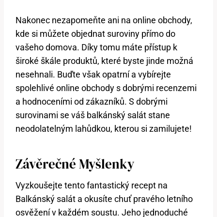
Nakonec nezapomeňte ani na online obchody,
kde si můžete objednat suroviny přímo do
vašeho domova. Díky tomu máte přístup k
široké škále produktů, které byste ‍jinde možná
nesehnali. Buďte však opatrní a vybírejte
spolehlivé online obchody s dobrými recenzemi
a ⁣hodnoceními⁢ od zákazníků. S dobrými
surovinami‌ se‍ váš balkánský salát stane
neodolatelným lahůdkou, ⁤kterou⁢ si zamilujete!
Závěrečné Myšlenky
Vyzkoušejte tento⁢ fantastický ‌recept⁤ na
‌Balkánský salát a okusíte chuť ​pravého letního
osvěžení v ‌každém soustu. ⁣Jeho jednoduché