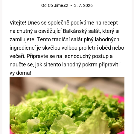
Od
Co Jíme.cz
3. 7. 2026
Vítejte! Dnes se společně⁢ podíváme na recept
na chutný‌ a osvěžující ‌Balkánský salát, který si
zamilujete. ⁤Tento tradiční salát plný lahodných
ingrediencí ⁢je⁤ skvělou​ volbou ​pro letní oběd nebo
večeři. Připravte se na jednoduchý‌ postup a
naučte se, ⁣jak si tento lahodný⁤ pokrm připravit i
vy ‌doma!