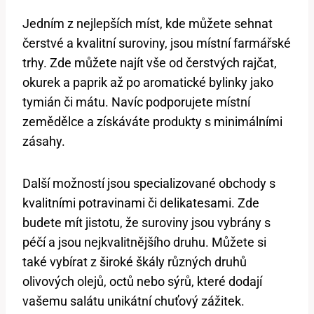
Jedním z nejlepších ‌míst, kde můžete sehnat
čerstvé a kvalitní suroviny, jsou místní​ farmářské
trhy. Zde můžete najít vše od ⁢čerstvých rajčat,
okurek a paprik až po aromatické bylinky jako
tymián či mátu. Navíc podporujete místní
zemědělce a získáváte produkty s​ minimálními
zásahy.
Další možností ‍jsou specializované ⁣obchody s
kvalitními potravinami či delikatesami. Zde
budete mít‌ jistotu, ⁣že suroviny jsou vybrány s‌
péčí a jsou nejkvalitnějšího druhu. Můžete si
⁣také vybírat z široké⁤ škály různých druhů
olivových olejů, octů nebo sýrů, které dodají
vašemu salátu unikátní chuťový zážitek.