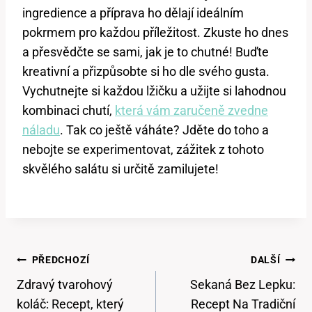
ingredience a příprava​ ho dělají ideálním
pokrmem pro každou příležitost. Zkuste ho ​dnes
a přesvědčte se sami, jak je to chutné! Buďte
⁣kreativní a přizpůsobte si ho⁣ dle ⁣svého gusta.
⁤Vychutnejte si každou lžičku a užijte si lahodnou
kombinaci chutí,
která vám zaručeně zvedne
náladu
. Tak co ještě váháte? Jděte‌ do toho‌ a
nebojte se experimentovat, zážitek ​z tohoto
skvělého salátu si určitě zamilujete!
Navigace
PŘEDCHOZÍ
DALŠÍ
Pro
Zdravý tvarohový
Sekaná Bez Lepku:
Příspěvek
koláč: Recept, který
Recept Na Tradiční