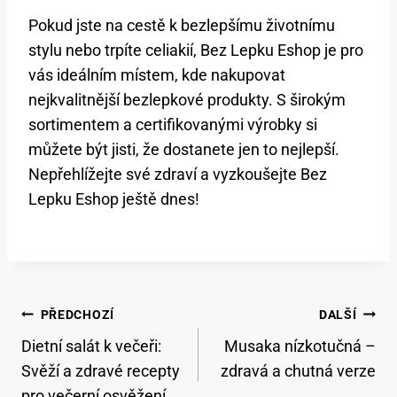
Pokud jste na cestě k bezlepšímu životnímu
stylu nebo trpíte celiakií, Bez Lepku Eshop je pro
vás ideálním místem, kde nakupovat
nejkvalitnější bezlepkové produkty. S širokým
sortimentem a certifikovanými výrobky si
můžete být jisti, že dostanete jen to nejlepší.
Nepřehlížejte své zdraví a vyzkoušejte Bez
Lepku Eshop ještě dnes!
Navigace
PŘEDCHOZÍ
DALŠÍ
Pro
Dietní salát k večeři:
Musaka nízkotučná –
Příspěvek
Svěží a zdravé recepty
zdravá a chutná verze
pro večerní osvěžení