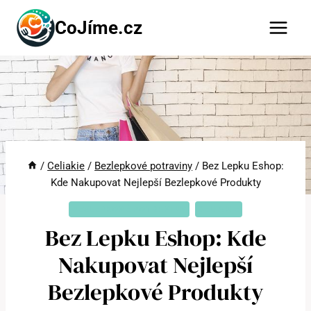
Přeskočit
CoJíme.cz
na
obsah
/
Celiakie
/
Bezlepkové potraviny
/
Bez Lepku Eshop:
Kde Nakupovat Nejlepší Bezlepkové Produkty
BEZLEPKOVÉ POTRAVINY
CELIAKIE
Bez Lepku Eshop: Kde
Nakupovat Nejlepší
Bezlepkové Produkty