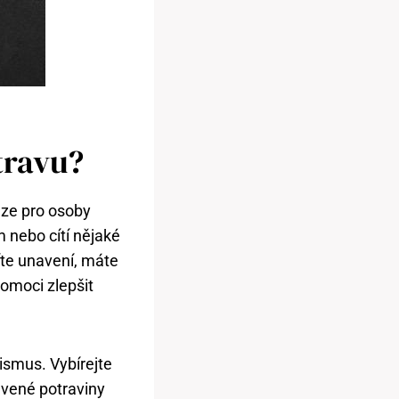
travu?
ze ⁢pro osoby
ém nebo ‍cítí nějaké
íte unavení, máte
omoci‍ zlepšit
nismus. Vybírejte
avené potraviny