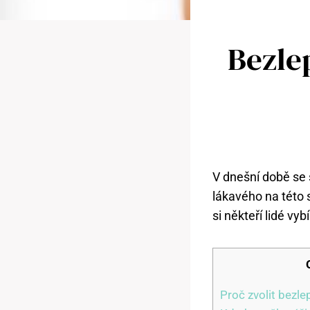
Bezle
V dnešní době se st
lákavého na této ​
si někteří lidé vyb
Proč zvolit bezle