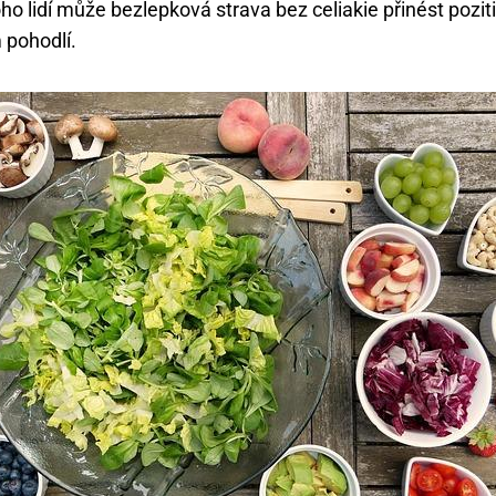
o lidí může bezlepková strava⁢ bez celiakie přinést pozit
 pohodlí.