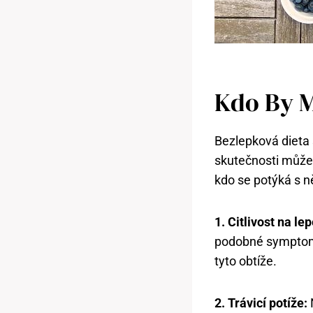
Kdo By⁤ 
Bezlepková​ dieta 
skutečnosti může b
kdo se potýká s n
1. ​Citlivost na le
⁤podobné symptomy
tyto obtíže.
2. Trávicí potíže:
N