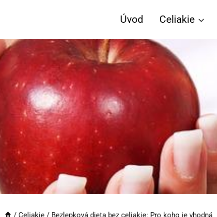
Úvod
Celiakie
/
Celiakie
/
Bezlepková dieta bez celiakie: Pro koho je vhodná