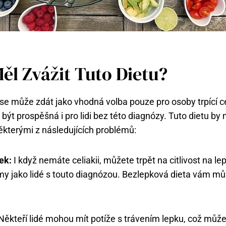
Měl Zvážit Tuto Dietu?
se může zdát⁢ jako vhodná volba pouze pro ⁤osoby trpící cel
ýt prospěšná i pro lidi bez této diagnózy. Tuto dietu by m
ěkterými z následujících problémů:
pek:
I když nemáte celiakii, můžete trpět na citlivost na le
‌ jako lidé s touto diagnózou. Bezlepková dieta vám mů
ěkteří lidé‍ mohou ​mít potíže s trávením lepku, což můž