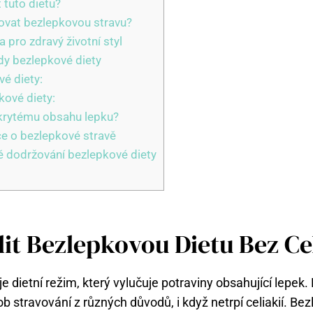
t tuto dietu?
ovat bezlepkovou stravu?
 pro zdravý životní ​styl
y bezlepkové diety
é diety:
ové diety:
krytému obsahu lepku?
ce o bezlepkové stravě
 dodržování bezlepkové diety
lit Bezlepkovou Dietu Bez Ce
e ​dietní režim, který vylučuje ‌potraviny obsahující ⁢lepek. M
ob stravování z různých důvodů, i když netrpí ‌celiakií. Bez