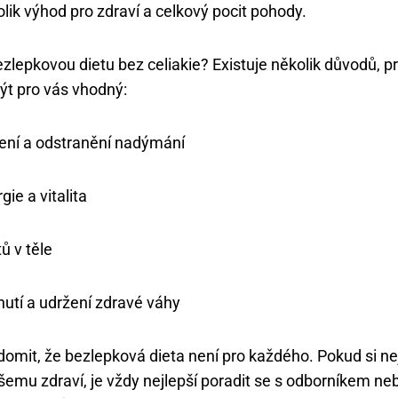
lik výhod pro zdraví a celkový pocit⁤ pohody.
ezlepkovou dietu ‍bez celiakie? Existuje několik‍ důvodů, p
ýt pro vás vhodný:
ení ⁣a odstranění nadýmání
ie⁣ a vitalita
ů v těle
utí a udržení zdravé váhy
domit, že bezlepková ‌dieta není pro každého. Pokud si nejs
šemu zdraví, je vždy nejlepší poradit se s odborníkem neb