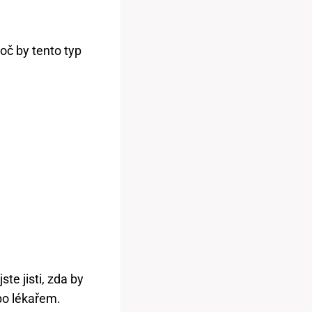
roč by tento typ
te jisti, zda by
o⁤ lékařem.