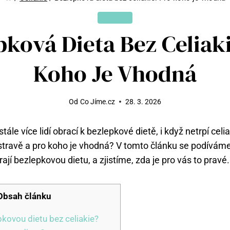
CELIAKIE
pková Dieta Bez Celiaki
Koho Je Vhodná
Od
Co Jíme.cz
28. 3. 2026
ále ‍více lidí obrací k‌ bezlepkové dietě, i když netrpí celia
stravě a pro koho je ‌vhodná? V tomto článku se‌ podíváme
írají bezlepkovou dietu, a zjistíme, zda je ⁣pro ‌vás to pravé.
Obsah článku
pkovou dietu bez celiakie?