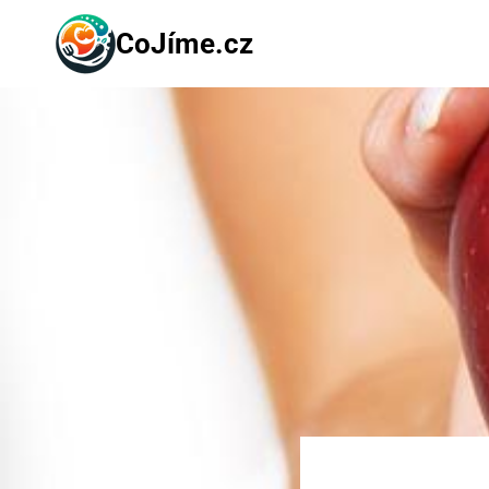
Přeskočit
CoJíme.cz
na
obsah