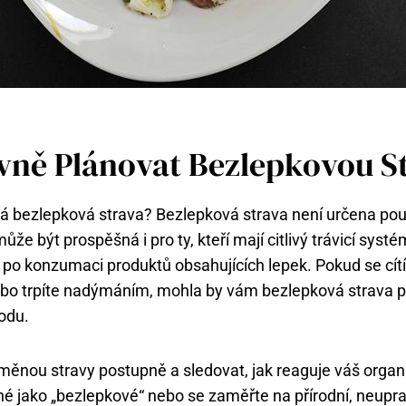
vně Plánovat Bezlepkovou S
ná bezlepková strava? Bezlepková‍ strava není určena pou
 může být prospěšná ​i pro ty, kteří mají ‌citlivý trávicí syst
 po⁢ konzumaci produktů obsahujících lepek. Pokud se cít
ebo trpíte nadýmáním, mohla by ​vám bezlepková strava‌ p
hodu.
změnou stravy postupně a sledovat,‌ jak reaguje ​váš‍ orga
é jako „bezlepkové“ nebo‍ se zaměřte na přírodní, neupr