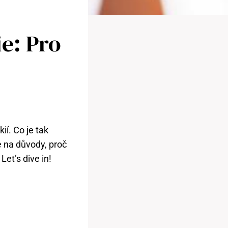
e: Pro
kií. Co je tak
 na‌ důvody, proč
 Let’s dive in!