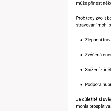
může přinést něko
Proč tedy zvolit b
stravování mohl b
Zlepšení tráv
Zvýšená energ
Snížení zánět
Podpora hubn
Je důležité si uvě
mohla prospět ‌va