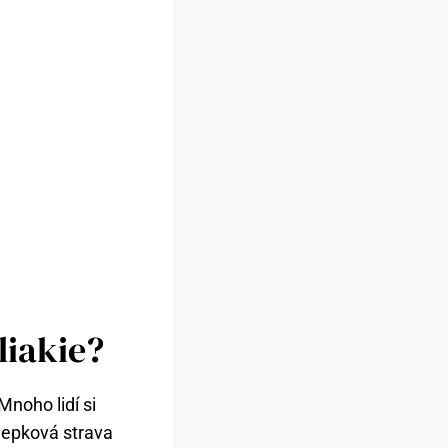
liakie?
noho ‌lidí⁢ si
lepková strava​