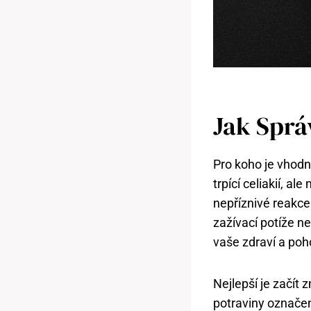
Jak Sprá
Pro‌ koho je vhod
trpící celiakií, ale
nepříznivé reakce
zažívací potíže n
vaše zdraví​ a po
Nejlepší je začít 
potraviny označen