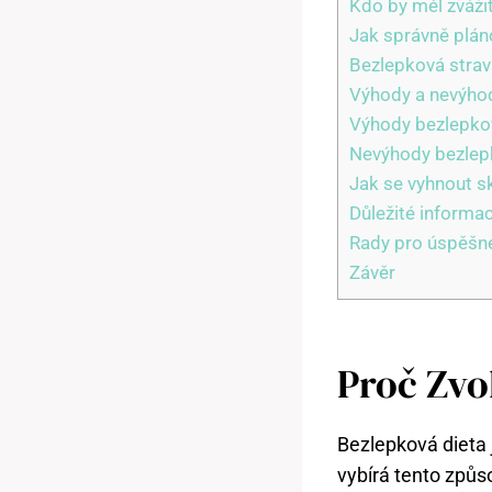
Kdo by⁤ měl zváži
Jak správně plán
Bezlepková strava⁢
Výhody a nevýhod
Výhody bezlepkov
Nevýhody bezlepk
Jak se vyhnout s
Důležité informa
Rady pro úspěšné
Závěr
Proč Zvo
Bezlepková ⁢dieta j
vybírá⁤ tento způs