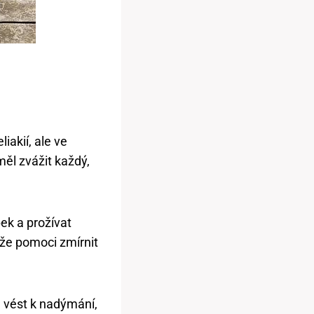
iakií, ale ve
ěl ⁢zvážit každý,
pek a prožívat
že pomoci zmírnit
e vést k nadýmání,