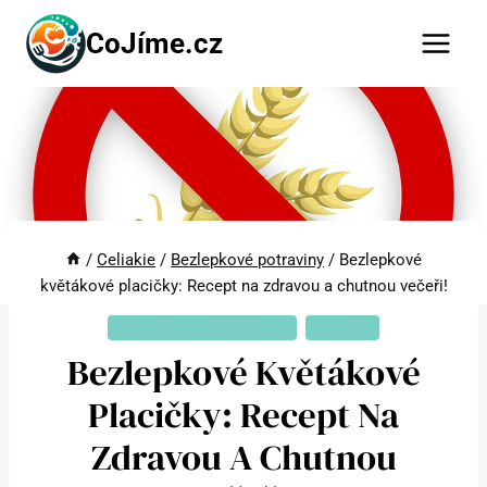
Přeskočit
CoJíme.cz
na
obsah
/
Celiakie
/
Bezlepkové potraviny
/
Bezlepkové
květákové placičky: Recept na zdravou a chutnou večeři!
BEZLEPKOVÉ POTRAVINY
CELIAKIE
Bezlepkové Květákové
Placičky: Recept Na
Zdravou A Chutnou