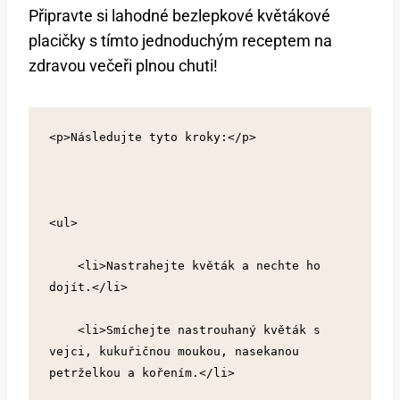
Připravte si lahodné bezlepkové květákové
placičky s tímto jednoduchým receptem na
zdravou večeři plnou chuti!
<p>Následujte tyto kroky:</p>
<ul>
    <li>Nastrahejte květák a nechte ho 
dojít.</li>
    <li>Smíchejte nastrouhaný květák s 
vejci, kukuřičnou moukou, nasekanou 
petrželkou a kořením.</li>