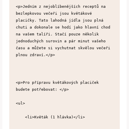
<p>Jedním z nejoblíbenějších receptů na 
bezlepkovou večeři jsou květákové 
placičky. Tato lahodná jídla jsou plná 
chuti a dokonale se hodí jako hlavní chod 
na vašem talíři. Stačí pouze několik 
jednoduchých surovin a pár minut vašeho 
času a můžete si vychutnat skvělou večeři 
plnou zdraví.</p>
<p>Pro přípravu květákových placiček 
budete potřebovat: </p>
<ul>
    <li>Květák (1 hlávka)</li>