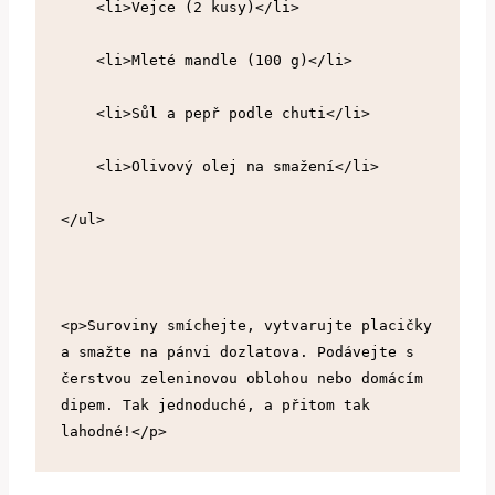
    <li>Vejce (2 kusy)</li>
    <li>Mleté ​​mandle (100 g)</li>
    <li>Sůl a pepř podle chuti</li>
    <li>Olivový olej na smažení</li>
</ul>
<p>Suroviny smíchejte, vytvarujte placičky 
a smažte na pánvi dozlatova. Podávejte s 
čerstvou zeleninovou oblohou nebo domácím 
dipem. Tak jednoduché, a přitom tak 
lahodné!</p>