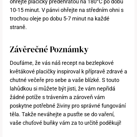
ohřejte placičky předehřátou na 180°C po dobu
10-15 minut. V pánvi ohřejte na středním ohni s
trochou oleje po dobu 5-7 minut na každé
straně.
Závěrečné Poznámky
Doufáme, že vás náš recept na bezlepkové
květákové placičky inspiroval k přípravě zdravé a
chutné večeře pro sebe a vaše blízké. S touto
lahůdkou si můžete být jisti, že vám nepřidá
žádné potíže s trávením a zároveň vám
poskytne potřebné živiny pro správné fungování
těla. Takže neváhejte a pusťte se do vaření,
vaše chuťové buňky vám za to určitě poděkují!