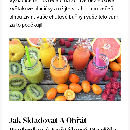
Vyzkoušejte náš recept na zdravé bezlepkové
květákové placičky a užijte si lahodnou večeři
plnou živin. Vaše chuťové buňky i vaše tělo vám
za to poděkují!
Jak Skladovat A Ohřát