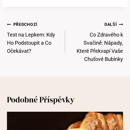
Navigace
PŘEDCHOZÍ
DALŠÍ
Pro
Test na Lepkem: Kdy
Co Zdravého k
Příspěvek
Ho Podstoupit a Co
Svačině: Nápady,
Očekávat?
Které Překvapí Vaše
Chuťové Bubínky
Podobné Příspěvky