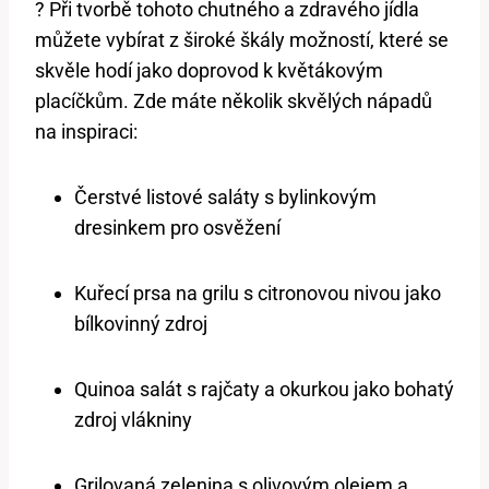
? Při tvorbě tohoto chutného a zdravého jídla
můžete vybírat z široké škály možností, které se
skvěle hodí jako doprovod k květákovým
placíčkům. Zde máte několik skvělých nápadů
na inspiraci:
Čerstvé listové saláty s bylinkovým
dresinkem pro osvěžení
Kuřecí prsa na grilu s citronovou nivou jako
bílkovinný zdroj
Quinoa salát s rajčaty a okurkou jako bohatý
zdroj vlákniny
Grilovaná zelenina s olivovým olejem a