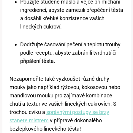
Použijte studené máslo a vejce při míchání
ingrediencí, abyste zamezili přepéčení těsta
a dosáhli křehké konzistence vašich
lineckých cukroví.
Dodržujte časování pečení a teplotu trouby
podle receptu, abyste zabránili tvrdnutí či
připálení těsta.
Nezapomeňte také vyzkoušet různé druhy
mouky jako například rýžovou, kokosovou nebo
mandlovou mouku pro zajímavé kombinace
chutí a textur ve vašich lineckých cukrovích. S
trochou cviku a
správnými postupy se brzy
stanete mistrem
v přípravě dokonalého
bezlepkového lineckého těsta!