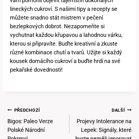
vám pomohli objevit tajemství dokonalých
lineckých cukroví. S našimi tipy a recepty se
můžete snadno stát mistrem v pečení
bezlepkových dobrot. Nezapomeňte si
vychutnat každou křupavou a lahodnou várku,
kterou si připravíte. Buďte kreativní a zkuste
různé kombinace chutí a tvarů. Užijte si každý
kousek domácího cukroví a buďte hrdí na své
pekařské dovednosti!
Navigace
PŘEDCHOZÍ
DALŠÍ
Pro
Bigos: Paleo Verze
Projevy Intolerance na
Příspěvek
Polské Národní
Lepek: Signály, které
Pokrmy!
byste neměli ignorovat