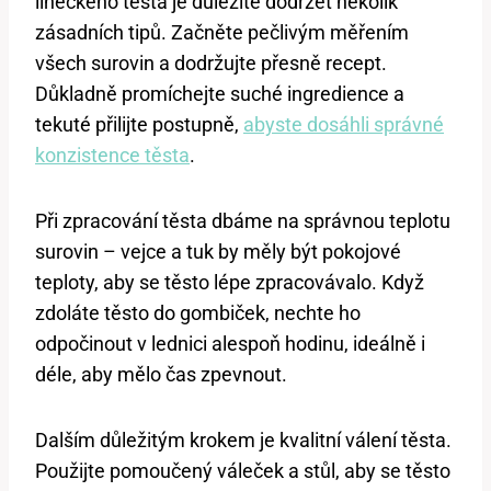
lineckého těsta je důležité dodržet několik
zásadních tipů. Začněte pečlivým měřením
všech surovin a dodržujte přesně recept.
Důkladně promíchejte suché ingredience a
tekuté přilijte postupně,
abyste dosáhli správné
konzistence těsta
.
Při zpracování těsta dbáme na správnou teplotu
surovin – vejce a tuk by měly být pokojové
teploty, aby se těsto lépe zpracovávalo. Když
zdoláte těsto do gombiček, nechte ho
odpočinout v lednici alespoň hodinu, ideálně i
déle, aby mělo čas zpevnout.
Dalším důležitým krokem je kvalitní válení těsta.
Použijte pomoučený váleček a stůl, aby se těsto