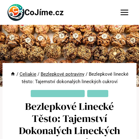
Přeskočit
CoJíme.cz
na
obsah
/
Celiakie
/
Bezlepkové potraviny
/
Bezlepkové linecké
těsto: Tajemství dokonalých lineckých cukroví
BEZLEPKOVÉ POTRAVINY
CELIAKIE
Bezlepkové Linecké
Těsto: Tajemství
Dokonalých Lineckých