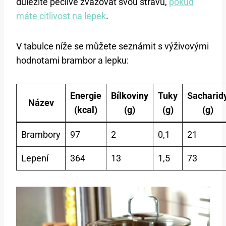
důležité pečlivě zvažovat svou stravu,
pokud
máte citlivost na lepek
.
V tabulce níže se můžete seznámit s výživovými
hodnotami brambor a lepku:
Energie
Bílkoviny
Tuky
Sacharid
Název
(kcal)
(g)
(g)
(g)
Brambory
97
2
0,1
21
Lepení
364
13
1,5
73