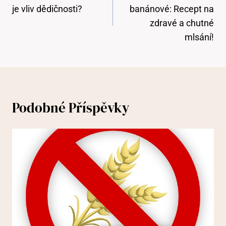
Příspěvek
je vliv dědičnosti?
banánové: Recept na
zdravé a chutné
mlsání!
Podobné Příspěvky