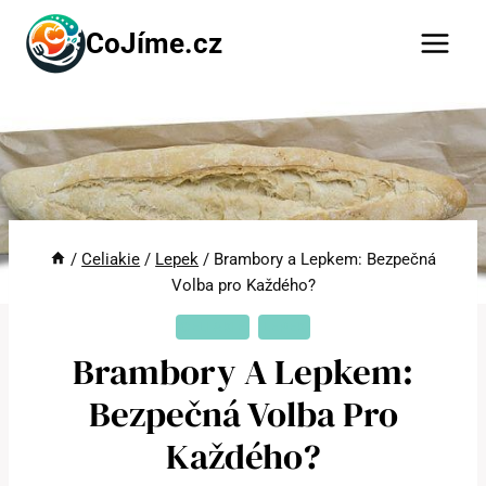
Přeskočit
CoJíme.cz
na
obsah
/
Celiakie
/
Lepek
/
Brambory a Lepkem: Bezpečná
Volba pro Každého?
CELIAKIE
LEPEK
Brambory A Lepkem:
Bezpečná Volba Pro
Každého?