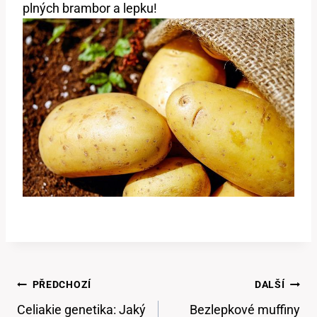
plných brambor a lepku!
Navigace
PŘEDCHOZÍ
DALŠÍ
Pro
Celiakie genetika: Jaký
Bezlepkové muffiny