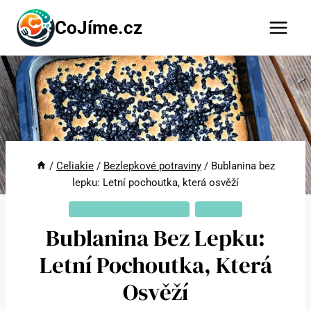
Přeskočit
CoJíme.cz
na
obsah
/
Celiakie
/
Bezlepkové potraviny
/
Bublanina bez
lepku: Letní pochoutka, která osvěží
BEZLEPKOVÉ POTRAVINY
CELIAKIE
Bublanina Bez Lepku:
Letní Pochoutka, Která
Osvěží