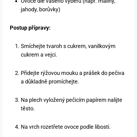
Ovoce dle vašeho výběru (např. maliny,
jahody, borůvky)
Postup přípravy:
Smíchejte tvaroh s cukrem, vanilkovým
cukrem a vejci.
Přidejte rýžovou mouku a prášek do pečiva
a důkladně promíchejte.
Na plech vyložený pečicím papírem nalijte
těsto.
Na vrch rozetřete ovoce podle libosti.