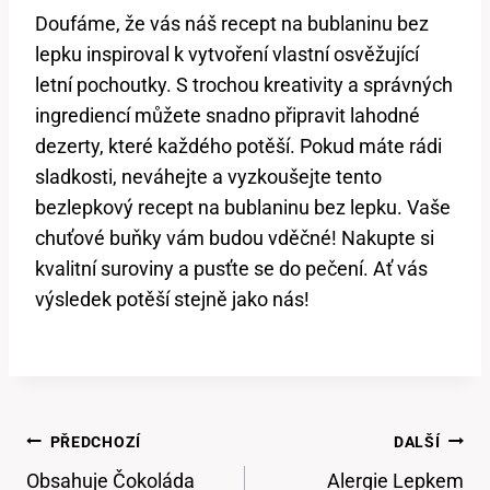
Doufáme, že vás náš recept na bublaninu bez
lepku inspiroval k vytvoření vlastní osvěžující
letní pochoutky. S trochou kreativity a správných
ingrediencí můžete snadno připravit lahodné
dezerty, které každého potěší. Pokud máte rádi
sladkosti, neváhejte a vyzkoušejte tento
bezlepkový recept na bublaninu bez lepku. Vaše
chuťové buňky vám budou vděčné! Nakupte si
kvalitní suroviny a pusťte se do pečení. Ať vás
výsledek potěší stejně jako nás!
Navigace
PŘEDCHOZÍ
DALŠÍ
Pro
Obsahuje Čokoláda
Alergie Lepkem