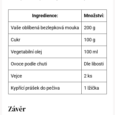
Ingredience:
Množství:
Vaše oblíbená bezlepková mouka
200 g
Cukr
100 g
Vegetabilní olej
100 ml
Ovoce podle chuti
Dle libosti
Vejce
2 ks
Kypřící prášek do pečiva
1 lžička
Závěr