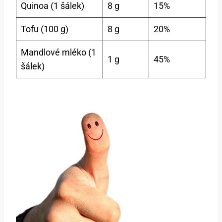
Quinoa (1 šálek)
8 g
15%
Tofu (100 g)
8 g
20%
Mandlové mléko (1
1 g
45%
šálek)