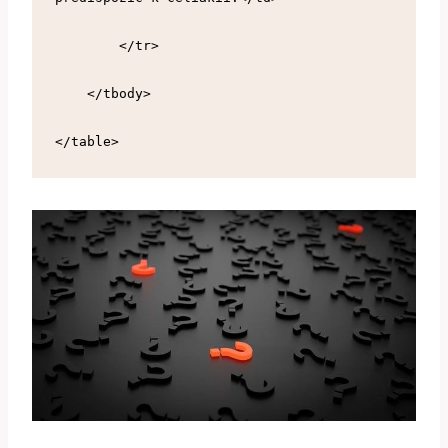
        </tr>
    </tbody>
</table>