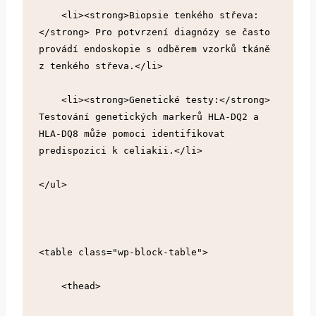
    <li><strong>Biopsie tenkého střeva:
</strong> Pro potvrzení diagnózy se často 
provádí endoskopie s odběrem vzorků tkáně 
z tenkého střeva.</li>
    <li><strong>Genetické testy:</strong> 
Testování genetických markerů HLA-DQ2 a 
HLA-DQ8 může pomoci identifikovat 
predispozici k celiakii.</li>
</ul>
<table class="wp-block-table">
    <thead>