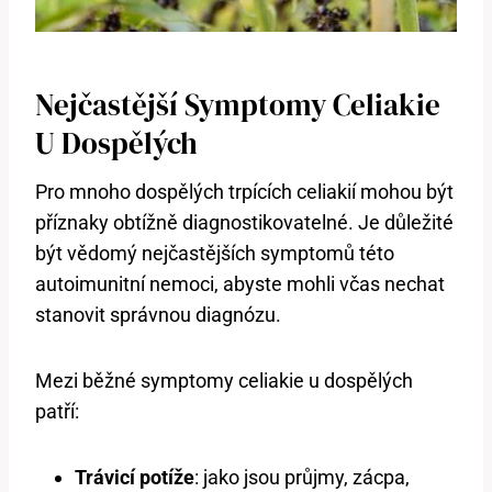
Nejčastější Symptomy Celiakie
U Dospělých
Pro mnoho dospělých trpících celiakií mohou být
příznaky obtížně diagnostikovatelné. Je důležité
být vědomý nejčastějších symptomů této
autoimunitní nemoci, abyste mohli včas nechat
stanovit správnou diagnózu.
Mezi běžné symptomy celiakie u dospělých
patří:
Trávicí potíže
: jako jsou průjmy, zácpa,