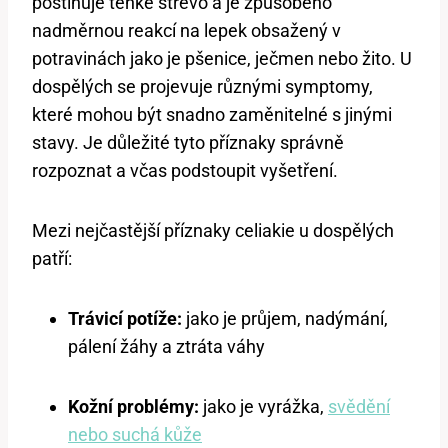
postihuje tenké střevo a je způsobeno
nadměrnou reakcí na lepek obsažený v
potravinách jako je pšenice, ječmen nebo žito. U
dospělých se projevuje různými symptomy,
které mohou být snadno zaměnitelné s jinými
stavy. Je důležité tyto příznaky správně
rozpoznat a včas podstoupit vyšetření.
Mezi nejčastější příznaky celiakie u dospělých
patří:
Trávicí potíže:
jako je průjem, nadýmání,
pálení žáhy a ztráta váhy
Kožní problémy:
jako je vyrážka,
svědění
nebo suchá kůže