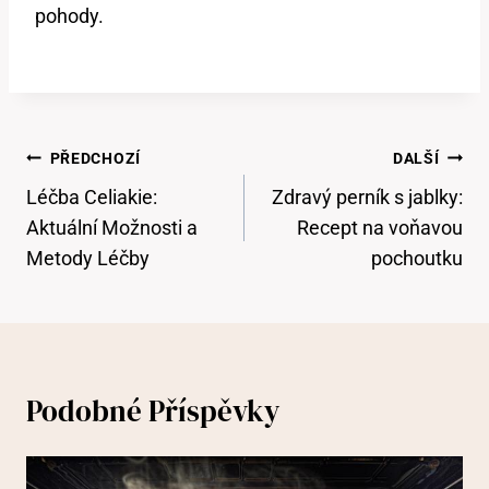
pohody.
Navigace
PŘEDCHOZÍ
DALŠÍ
Pro
Léčba Celiakie:
Zdravý perník s jablky:
Příspěvek
Aktuální Možnosti a
Recept na voňavou
Metody Léčby
pochoutku
Podobné Příspěvky