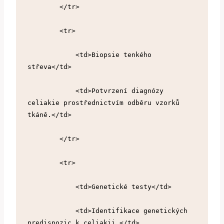
        </tr>
        <tr>
            <td>Biopsie tenkého 
střeva</td>
            <td>Potvrzení diagnózy 
celiakie prostřednictvím odběru vzorků 
tkáně.</td>
        </tr>
        <tr>
            <td>Genetické testy</td>
            <td>Identifikace genetických 
predispozic k celiakii.</td>