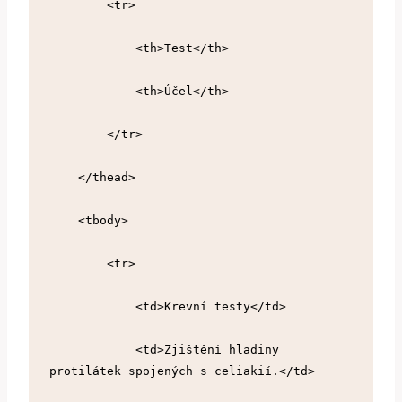
        <tr>
            <th>Test</th>
            <th>Účel</th>
        </tr>
    </thead>
    <tbody>
        <tr>
            <td>Krevní testy</td>
            <td>Zjištění hladiny 
protilátek spojených s celiakií.</td>