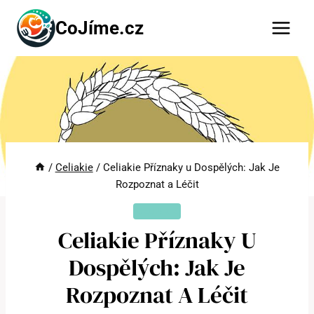
Přeskočit
CoJíme.cz
na
obsah
/
Celiakie
/
Celiakie Příznaky u Dospělých: Jak Je
Rozpoznat a Léčit
CELIAKIE
Celiakie Příznaky U
Dospělých: Jak Je
Rozpoznat A Léčit