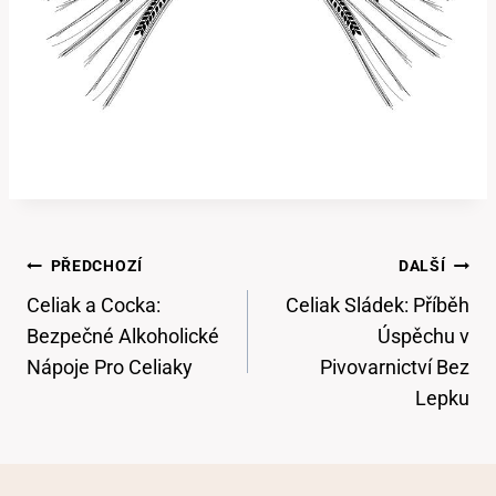
Navigace
PŘEDCHOZÍ
DALŠÍ
Pro
Celiak a Cocka:
Celiak Sládek: Příběh
Příspěvek
Bezpečné Alkoholické
Úspěchu v
Nápoje Pro Celiaky
Pivovarnictví Bez
Lepku