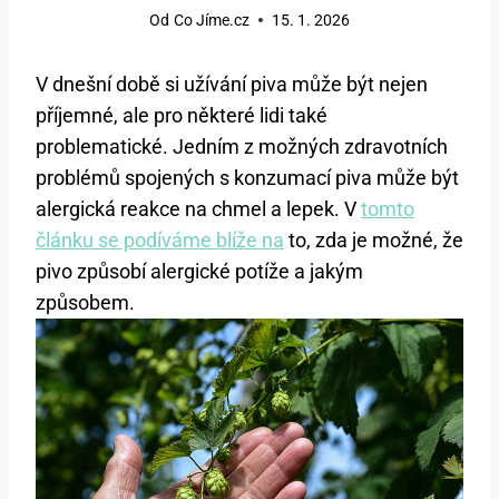
Od
Co Jíme.cz
15. 1. 2026
V dnešní době si užívání piva může být nejen
příjemné, ale pro některé lidi také
problematické. Jedním z možných zdravotních
problémů spojených s konzumací piva může být
alergická reakce na chmel a lepek. V
tomto
článku se podíváme blíže na
to, zda je možné, že
pivo způsobí alergické potíže a jakým
způsobem.