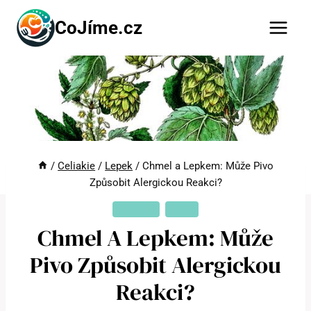
Přeskočit
CoJíme.cz
na
obsah
/
Celiakie
/
Lepek
/
Chmel a Lepkem: Může Pivo
Způsobit Alergickou Reakci?
CELIAKIE
LEPEK
Chmel A Lepkem: Může
Pivo Způsobit Alergickou
Reakci?