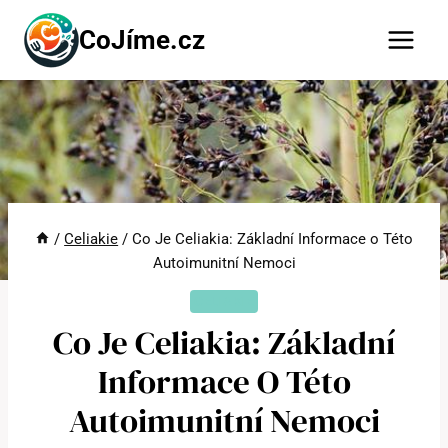
Přeskočit
CoJíme.cz
na
obsah
/
Celiakie
/
Co Je Celiakia: Základní Informace o Této
Autoimunitní Nemoci
CELIAKIE
Co Je Celiakia: Základní
Informace O Této
Autoimunitní Nemoci