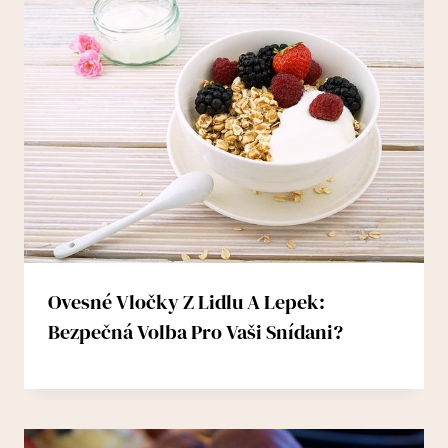
Ovesné Vločky Z Lidlu A Lepek:
Bezpečná Volba Pro Vaši Snídani?