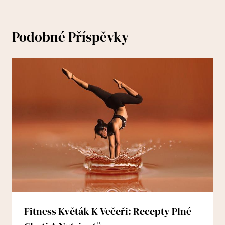
Podobné Příspěvky
Fitness Květák K Večeři: Recepty Plné