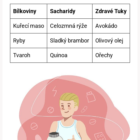
Bílkoviny
Sacharidy
Zdravé Tuky
Kuřecí maso
Celozrnná rýže
Avokádo
Ryby
Sladký brambor
Olivový olej
Tvaroh
Quinoa
Ořechy