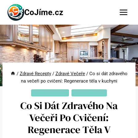
Přeskočit
CoJíme.cz
na
obsah
/
Zdravé Recepty
/
Zdravé Večeře
/
Co si dát zdravého
na večeři po cvičení: Regenerace těla v kuchyni
ZDRAVÉ RECEPTY
ZDRAVÉ VEČEŘE
Co Si Dát Zdravého Na
Večeři Po Cvičení:
Regenerace Těla V