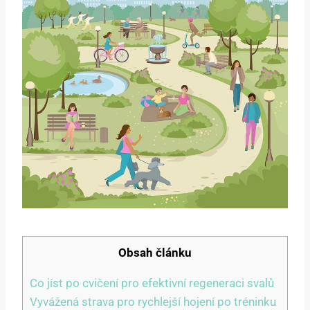
Obsah článku
Co jíst po cvičení pro efektivní regeneraci svalů
Vyvážená strava pro rychlejší hojení po tréninku