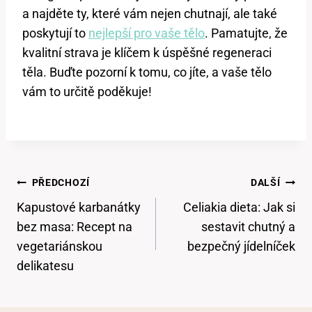
a najděte ty, které vám nejen chutnají, ale také
poskytují to
nejlepší pro vaše tělo
. Pamatujte, že
kvalitní strava je klíčem k úspěšné regeneraci
těla. Buďte pozorní k tomu, co jíte, a vaše tělo
vám to určitě poděkuje!
Navigace
PŘEDCHOZÍ
DALŠÍ
Pro
Kapustové karbanátky
Celiakia dieta: Jak si
Příspěvek
bez masa: Recept na
sestavit chutný a
vegetariánskou
bezpečný jídelníček
delikatesu