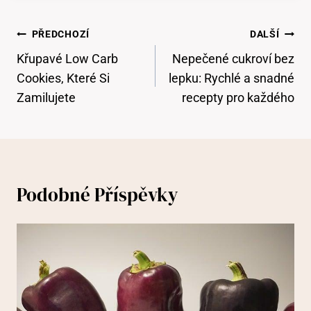
Navigace
PŘEDCHOZÍ
DALŠÍ
Pro
Křupavé Low Carb
Nepečené cukroví bez
Příspěvek
Cookies, Které Si
lepku: Rychlé a snadné
Zamilujete
recepty pro každého
Podobné Příspěvky