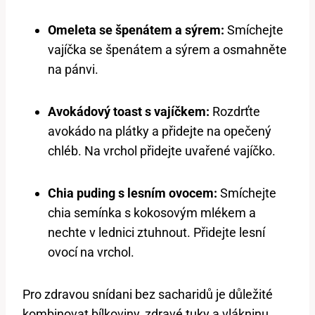
Omeleta se špenátem a sýrem:
Smíchejte
vajíčka se špenátem a sýrem a osmahněte
na pánvi.
Avokádový toast s vajíčkem:
Rozdrťte
avokádo na plátky a přidejte na opečený
chléb. Na vrchol přidejte uvařené vajíčko.
Chia puding s lesním ovocem:
Smíchejte
chia semínka s kokosovým mlékem a
nechte v lednici ztuhnout. Přidejte lesní
ovocí na vrchol.
Pro zdravou snídani bez sacharidů je důležité
kombinovat bílkoviny, zdravé tuky a vlákninu.