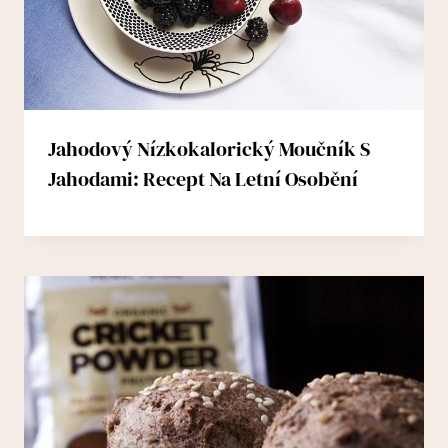
Jahodový Nízkokalorický Moučník S
Jahodami: Recept Na Letní Osobění