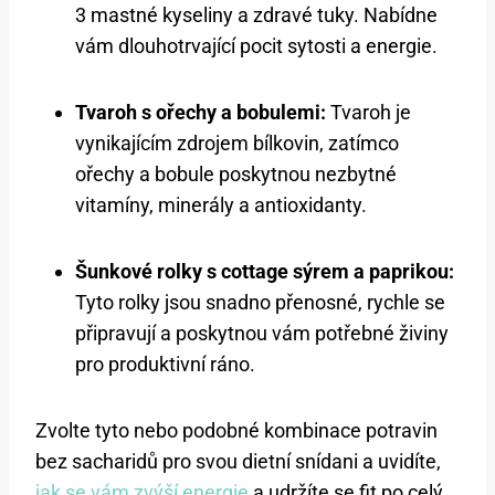
3 mastné kyseliny a zdravé tuky. Nabídne
vám dlouhotrvající pocit sytosti a energie.
Tvaroh s ořechy a bobulemi:
Tvaroh je
vynikajícím zdrojem bílkovin, zatímco
ořechy a bobule poskytnou nezbytné
vitamíny, minerály a antioxidanty.
Šunkové rolky s cottage sýrem a paprikou:
Tyto rolky jsou snadno přenosné, rychle se
připravují a poskytnou vám potřebné živiny
pro produktivní ráno.
Zvolte tyto nebo podobné kombinace potravin
bez sacharidů pro svou dietní snídani a uvidíte,
jak se vám zvýší energie
a udržíte se fit po celý