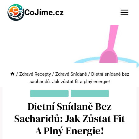
Přeskočit
CoJíme.cz
na
obsah
/
Zdravé Recepty
/
Zdravé Snídaně
/
Dietní snídaně bez
sacharidů: Jak zůstat fit a plný energie!
ZDRAVÉ RECEPTY
ZDRAVÉ SNÍDANĚ
Dietní Snídaně Bez
Sacharidů: Jak Zůstat Fit
A Plný Energie!