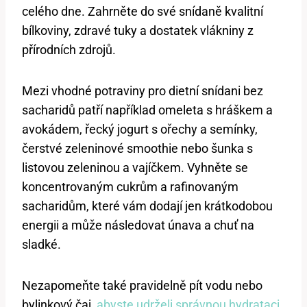
celého dne. Zahrněte do své snídaně kvalitní
bílkoviny, zdravé tuky a dostatek vlákniny z
přírodních zdrojů.
Mezi vhodné potraviny pro dietní snídani bez
sacharidů patří například omeleta s hráškem a
avokádem, řecký jogurt s ořechy a semínky,
čerstvé zeleninové smoothie nebo šunka s
listovou zeleninou a vajíčkem. Vyhněte se
koncentrovaným cukrům a rafinovaným
sacharidům, které vám dodají jen krátkodobou
energii a může následovat únava a chuť na
sladké.
Nezapomeňte také pravidelně pít vodu nebo
bylinkový čaj,
abyste udrželi správnou hydrataci