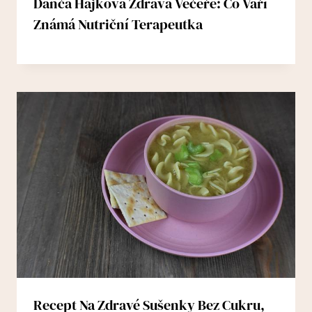
Danča Hájková Zdravá Večeře: Co Vaří
Známá Nutriční Terapeutka
Recept Na Zdravé Sušenky Bez Cukru,