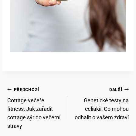
Navigace
PŘEDCHOZÍ
DALŠÍ
Pro
Cottage večeře
Genetické testy na
Příspěvek
fitness: Jak zařadit
celiakii: Co mohou
cottage sýr do večerní
odhalit o vašem zdraví
stravy