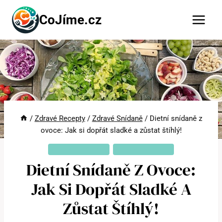
Přeskočit
CoJíme.cz
na
obsah
/
Zdravé Recepty
/
Zdravé Snídaně
/
Dietní snídaně z
ovoce: Jak si dopřát sladké a zůstat štíhlý!
ZDRAVÉ RECEPTY
ZDRAVÉ SNÍDANĚ
Dietní Snídaně Z Ovoce:
Jak Si Dopřát Sladké A
Zůstat Štíhlý!