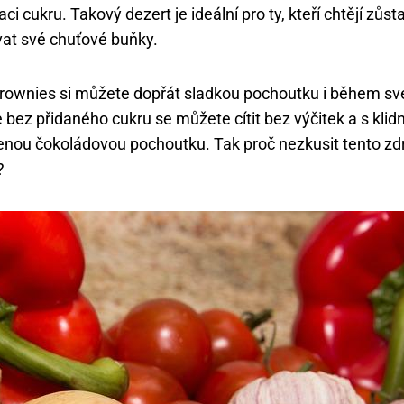
i cukru. Takový dezert je ideální pro ty, kteří chtějí zůstat
at své chuťové buňky.
brownies si můžete dopřát sladkou pochoutku i během své
e bez přidaného cukru se můžete cítit bez výčitek a s kl
enou čokoládovou pochoutku. Tak proč nezkusit tento zd
?