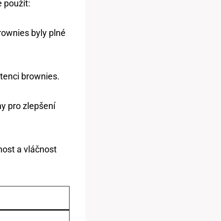
 použít:
rownies byly plné
stenci brownies.
y pro zlepšení
ost a vláčnost