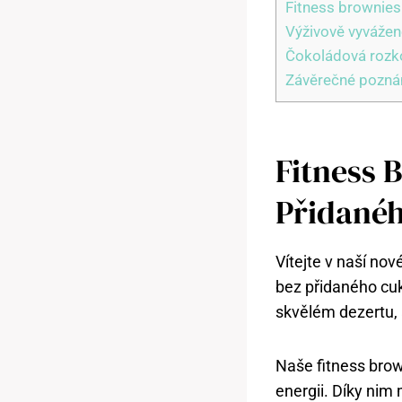
Fitness brownies:
Výživově vyvážen
Čokoládová rozkoš
Závěrečné pozn
Fitness 
Přidané
Vítejte v naší nov
bez přidaného cuk
skvělém dezertu, 
Naše fitness brow
energii. Díky nim