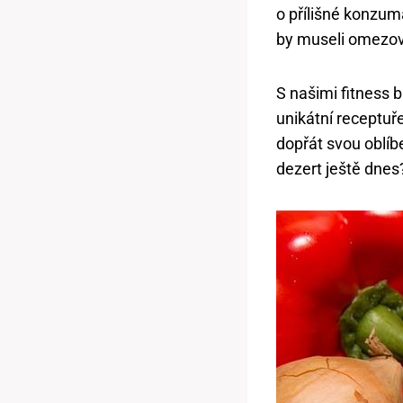
o přílišné konzumac
by museli omezov
S našimi fitness 
unikátní receptuř
dopřát svou oblíb
dezert ještě dnes