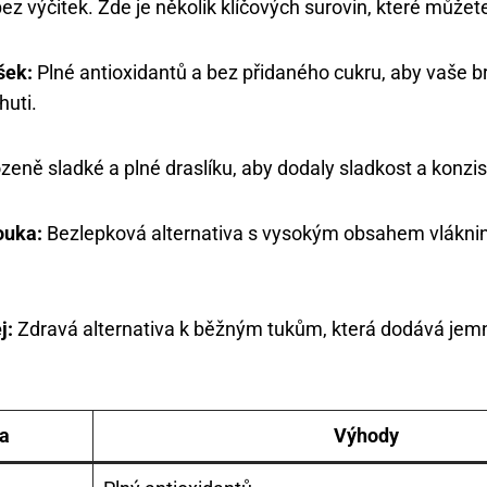
z výčitek. Zde je několik klíčových surovin, které můžete
šek:
Plné antioxidantů a bez přidaného cukru, aby vaše b
huti.
zeně sladké a plné draslíku, aby dodaly sladkost a konzi
ouka:
Bezlepková alternativa s vysokým obsahem vláknin
j:
Zdravá alternativa k běžným tukům, která dodává jemn
a
Výhody