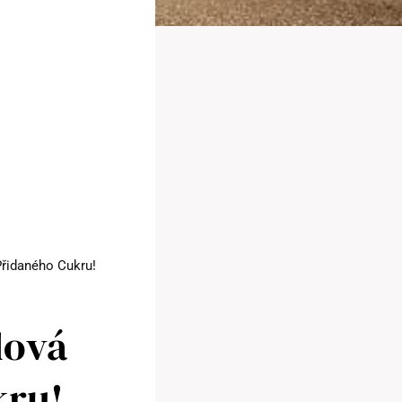
řidaného Cukru!
dová
kru!