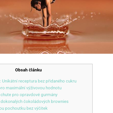
Obsah článku
: Unikátní receptura bez přidaného cukru
pro maximální výživovou hodnotu
 chute pro opravdové gurmány
u dokonalých čokoládových brownies
kou pochoutku bez výčitek