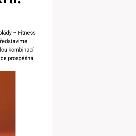
olády – Fitness
představíme
alou kombinací
bude prospěšná