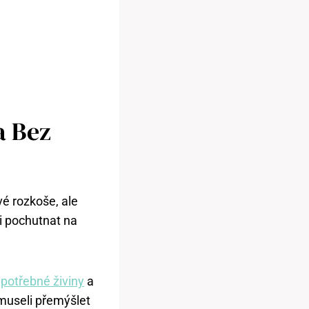
a Bez
vé rozkoše, ale
si pochutnat na
 potřebné živiny
a
 museli přemýšlet