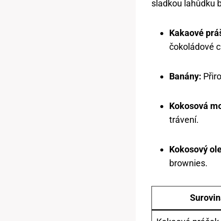
sladkou lahůdku be
Kakaové prá
čokoládové c
Banány:
Přiro
Kokosová m
trávení.
Kokosový ole
brownies.
Surovin