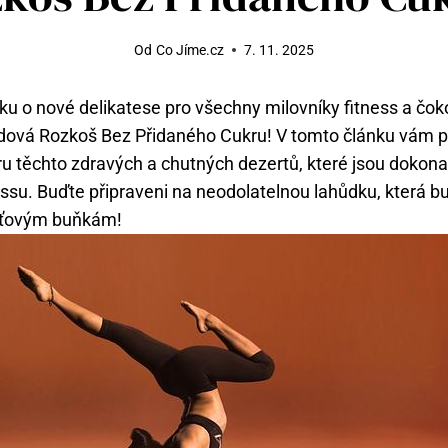
Od
Co Jíme.cz
7. 11. 2025
ku o nové delikatese pro všechny milovníky fitness a čok
dová Rozkoš Bez Přidaného Cukru! V tomto článku vám 
ru těchto zdravých a chutných dezertů, které jsou dokon
essu. Buďte připraveni na neodolatelnou lahůdku, která 
uťovým buňkám!