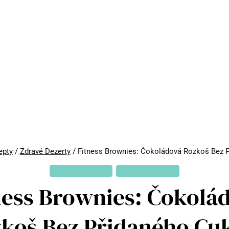
epty
/
Zdravé Dezerty
/
Fitness Brownies: Čokoládová Rozkoš Bez P
ZDRAVÉ DEZERTY
ZDRAVÉ RECEPTY
ness Brownies: Čokolá
koš Bez Přidaného Cu