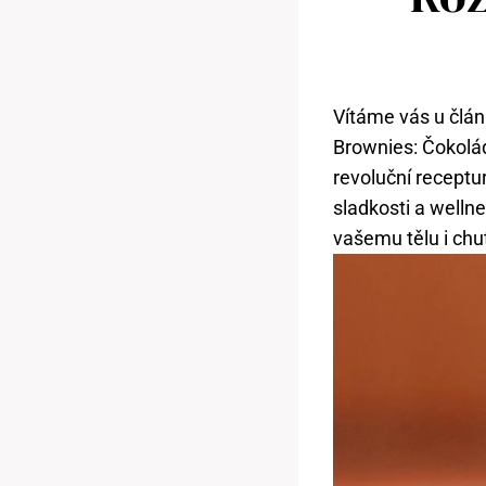
Vítáme vás u člán
Brownies: Čokolá
revoluční receptu
sladkosti a welln
vašemu tělu i ch