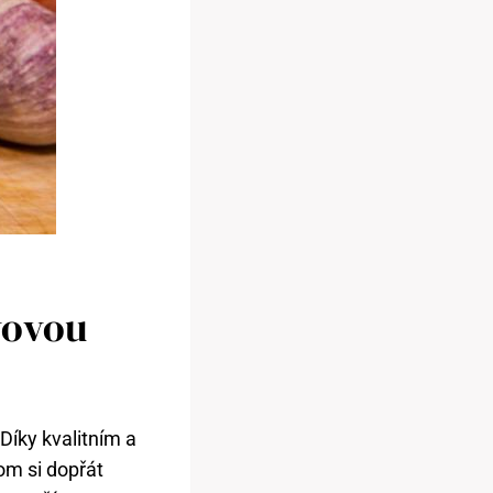
vovou
 Díky kvalitním a
om si dopřát