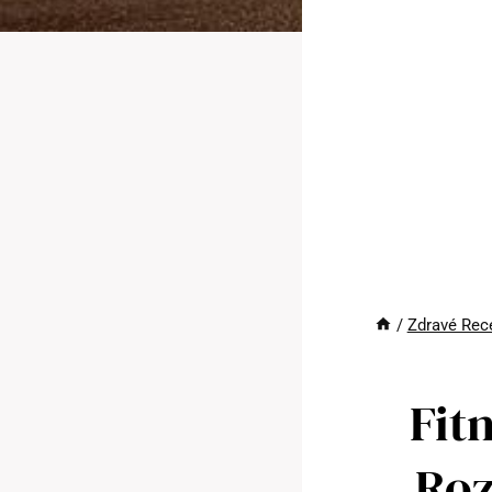
/
Zdravé Rec
Fit
Roz