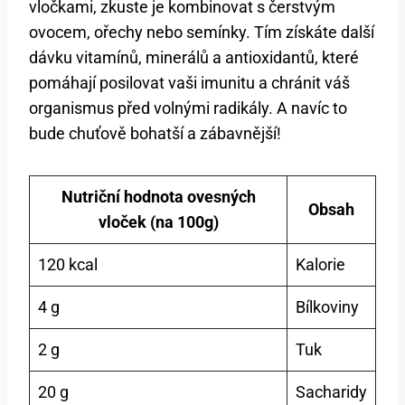
vločkami, zkuste je kombinovat s čerstvým
ovocem, ořechy nebo semínky. Tím získáte další
dávku vitamínů, minerálů a antioxidantů, které
pomáhají posilovat vaši imunitu a chránit váš
organismus před volnými radikály. A navíc to
bude chuťově bohatší a zábavnější!
Nutriční hodnota ovesných
Obsah
vloček (na 100g)
120 kcal
Kalorie
4 g
Bílkoviny
2 g
Tuk
20 g
Sacharidy