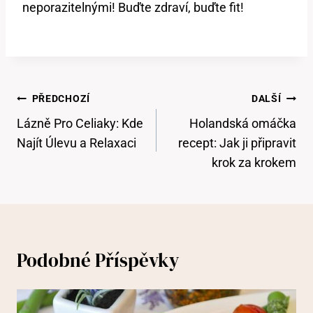
neporazitelnými! Buďte zdraví, buďte fit!
Navigace
PŘEDCHOZÍ
DALŠÍ
Pro
Lázně Pro Celiaky: Kde
Holandská omáčka
Příspěvek
Najít Úlevu a Relaxaci
recept: Jak ji připravit
krok za krokem
Podobné Příspěvky