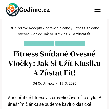
Přeskočit
CoJíme.cz
na
obsah
/
Zdravé Recepty
/
Zdravé Snídaně
/
Fitness snídaně
ovesné vločky: Jak si užít klasiku a zůstat fit!
ZDRAVÉ RECEPTY
ZDRAVÉ SNÍDANĚ
Fitness Snídaně Ovesné
Vločky: Jak Si Užít Klasiku
A Zůstat Fit!
Od
Co Jíme.cz
19. 3. 2026
Ahoj přátelé fitness a zdravého životního stylu! V
dnešním článku se budeme bavit o klasické