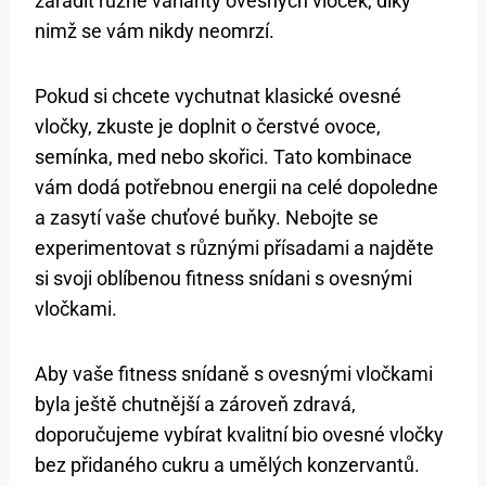
zařadit různé varianty ovesných vloček, díky
nimž se vám nikdy neomrzí.
Pokud si chcete vychutnat klasické ovesné
vločky, zkuste je doplnit o čerstvé ovoce,
semínka, med nebo skořici. Tato kombinace
vám dodá potřebnou energii na celé dopoledne
a zasytí vaše chuťové buňky. Nebojte se
experimentovat s různými přísadami a najděte
si svoji oblíbenou fitness snídani s ovesnými
vločkami.
Aby vaše fitness snídaně s ovesnými vločkami
byla ještě chutnější a zároveň zdravá,
doporučujeme vybírat kvalitní bio ovesné vločky
bez přidaného cukru a umělých konzervantů.