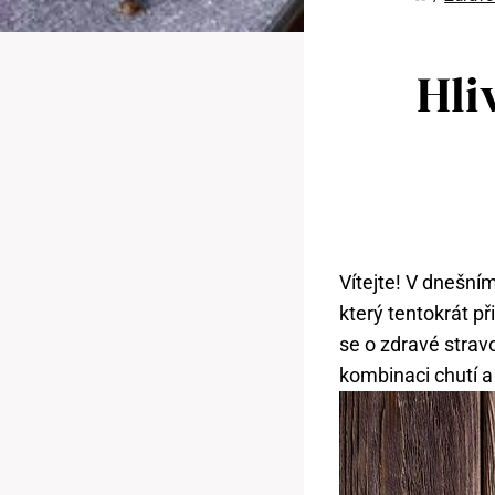
Hli
Vítejte! V dnešní
který tentokrát p
se o zdravé strav
kombinaci chutí a