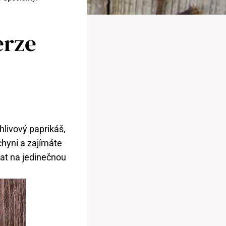
erze
hlivový paprikáš,
chyni a zajímáte
vat na jedinečnou