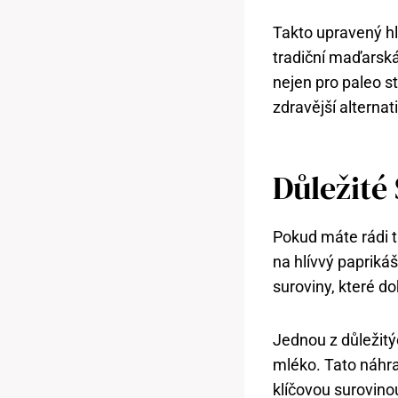
Takto upravený hl
tradiční maďarská
nejen pro paleo s
zdravější alternat
Důležité
Pokud máte rádi t
na hlívvý papriká
suroviny, které do
Jednou z důležitýc
mléko. Tato náhra
klíčovou surovinou