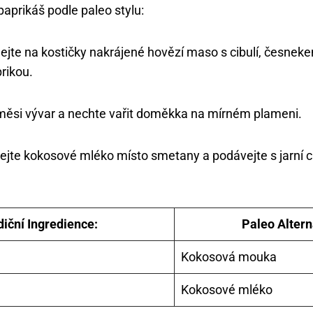
 paprikáš podle paleo stylu:
jte na kostičky nakrájené hovězí maso s cibulí, česneke
rikou.
směsi vývar a nechte vařit doměkka na mírném plameni.
dejte kokosové mléko místo smetany a podávejte s jarní c
diční Ingredience:
Paleo Altern
Kokosová mouka
Kokosové mléko