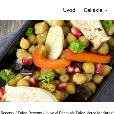
Úvod
Celiakie
 Recepty
/
Paleo Recepty
/
Hlivový Paprikáš: Paleo Verze Maďarské 