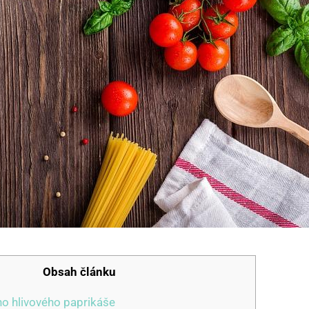
Obsah článku
ho hlivového paprikáše