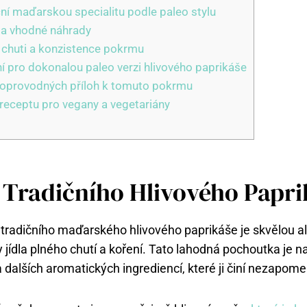
ční maďarskou specialitu podle paleo stylu
y a vhodné náhrady
í chuti a konzistence pokrmu
 pro dokonalou paleo verzi hlivového paprikáše
doprovodných příloh k tomuto pokrmu
receptu pro vegany a vegetariány
 Tradičního Hlivového Papri
tradičního maďarského hlivového paprikáše je skvělou al
 jídla plného chutí a koření. Tato lahodná pochoutka je 
a dalších aromatických ingrediencí, které ji činí nezapom