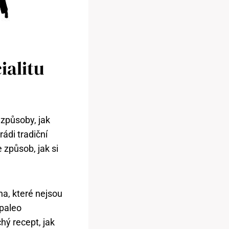
ialitu
 způsoby, jak
ádi tradiční
 způsob, jak si
na, které nejsou
 paleo
hý recept, jak