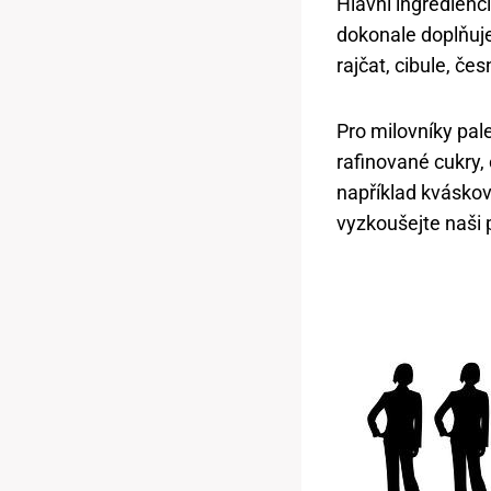
Hlavní ingredien
dokonale doplňuje
rajčat, cibule, če
Pro milovníky pal
rafinované cukry, 
například kváskov
vyzkoušejte naši 