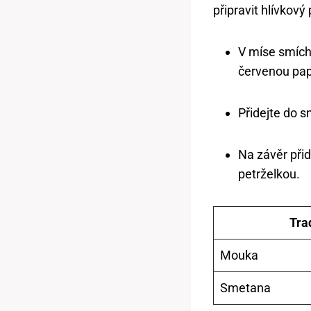
připravit hlívkový
V míse smíche
červenou pap
Přidejte do 
Na závěr při
petrželkou.
Tra
Mouka
Smetana