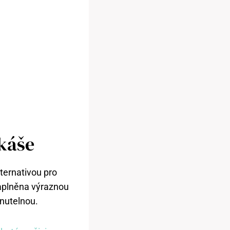
káše
ternativou pro
naplněna výraznou
enutelnou.