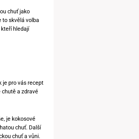
ou chuť jako
 to skvělá volba
teří hledají
 je pro vás recept
é chutě a zdravé
še, je kokosové
hatou chuť. Další
ckou chuť a vůni.