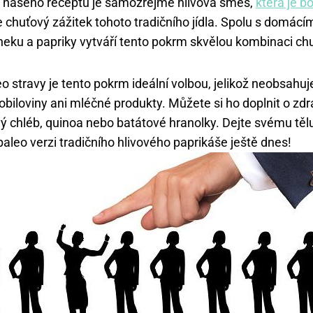
cí našeho receptu je samozřejmě hlivová směs,
která je b
 chuťový zážitek tohoto tradičního jídla. Spolu s domác
sneku a papriky vytváří tento pokrm skvělou kombinaci chut
eo stravy je tento pokrm ideální volbou, jelikož neobsahu
obiloviny ani mléčné produkty. Můžete si ho doplnit o zdr
ý chléb, quinoa nebo batátové hranolky. Dejte svému tělu 
paleo verzi tradičního hlivového paprikáše ještě dnes!