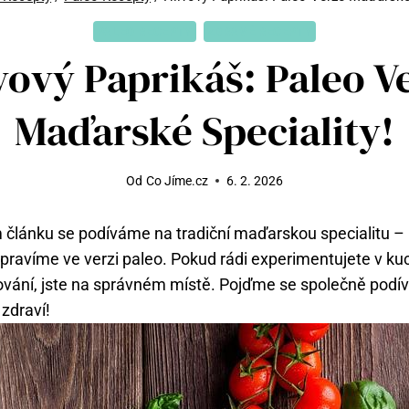
PALEO RECEPTY
ZDRAVÉ RECEPTY
vový Paprikáš: Paleo V
Maďarské Speciality!
Od
Co Jíme.cz
6. 2. 2026
m článku se podíváme na tradiční maďarskou specialitu – 
řipravíme ve verzi paleo. Pokud rádi experimentujete v ku
ování, jste na správném místě. Pojďme se společně podí
 zdraví!