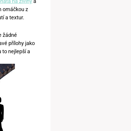
ohatá na živiny
a
ím omáčkou z
í a textur.
je žádné
avé přílohy jako
to nejlepší a