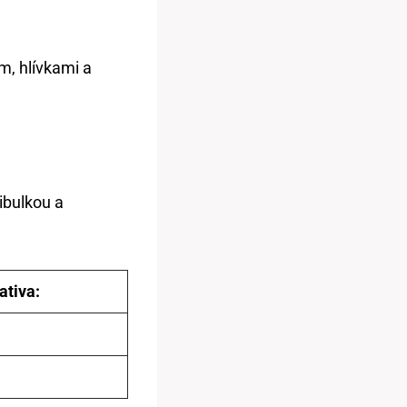
m, hlívkami a
ibulkou a
ativa: