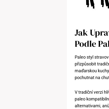
Jak Upra
Podle Pa
Paleo styl stravov
přizpůsobit tradi
maďarskou kuchyni,
pochutnat na chuť
V tradiční verzi 
paleo kompatibiln
alternativami, ani