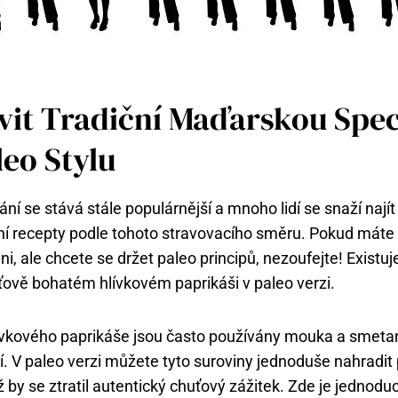
vit Tradiční Maďarskou Spec
leo Stylu
ání se stává stále populárnější a mnoho lidí se snaží najít
ční recepty podle tohoto stravovacího směru. Pokud máte r
 ale chcete se držet paleo principů, nezoufejte! Existuje
ově bohatém hlívkovém paprikáši v paleo verzi.
hlívkového paprikáše jsou často používány mouka a smeta
í. V paleo verzi můžete tyto suroviny jednoduše nahradit
ž by se ztratil autentický chuťový zážitek. Zde je jednoduc