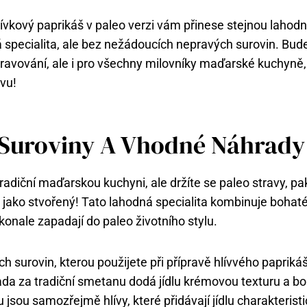
ívkový paprikáš v paleo verzi vám přinese stejnou lahodn
 specialita, ale bez nežádoucích nepravých surovin. Bude
travování, ale i pro všechny milovníky maďarské kuchyně, k
ivu!
 Suroviny A Vhodné Náhrady
radiční maďarskou kuchyni, ale držíte se paleo stravy, pak
š jako stvořený! Tato lahodná specialita kombinuje bohat
konale zapadají do paleo životního stylu.
h surovin, kterou použijete při přípravě hlívvého papriká
da za tradiční smetanu dodá jídlu krémovou texturu a bo
 jsou samozřejmě hlívy, které přidávají jídlu charakteristi