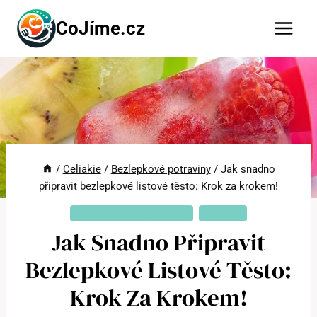
Přeskočit
CoJíme.cz
na
obsah
/
Celiakie
/
Bezlepkové potraviny
/
Jak snadno
připravit bezlepkové listové těsto: Krok za krokem!
BEZLEPKOVÉ POTRAVINY
CELIAKIE
Jak Snadno Připravit
Bezlepkové Listové Těsto:
Krok Za Krokem!