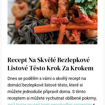
Recept Na Skvělé Bezlepkové
Listové Těsto Krok Za Krokem
Dnes se podělím s vámi o skvělý recept na
domácí bezlepkové listové těsto, které si
můžete jednoduše připravit doma. S tímto
receptem si můžete vychutnat oblíbené pokrmy,
aniž byste museli trpět nepohodlím spojeným
s