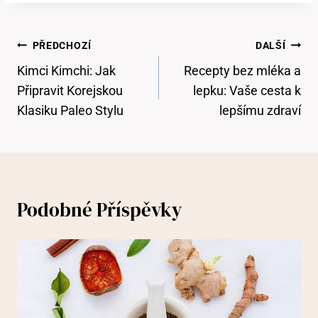
Navigace
PŘEDCHOZÍ
DALŠÍ
Pro
Kimci Kimchi: Jak
Recepty bez mléka a
Příspěvek
Připravit Korejskou
lepku: Vaše cesta k
Klasiku Paleo Stylu
lepšímu zdraví
Podobné Příspěvky