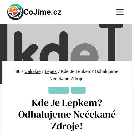
Přeskočit
CoJíme.cz
na
obsah
/
Celiakie
/
Lepek
/
Kde Je Lepkem? Odhalujeme
Nečekané Zdroje!
CELIAKIE
LEPEK
Kde Je Lepkem?
Odhalujeme Nečekané
Zdroje!