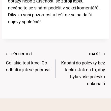
dotazy nebo zkušenosti se zdroji lepku,
neváhejte se s námi podělit v sekci komentářů.
Díky za vaši pozornost a těšíme se na další
objevy společně!
Navigace
PŘEDCHOZÍ
DALŠÍ
Pro
Celiakie test krve: Co
Kapání do polévky bez
Příspěvek
odhalí a jak se připravit
lepku: Jak na to, aby
byla vaše polévka
dokonalá