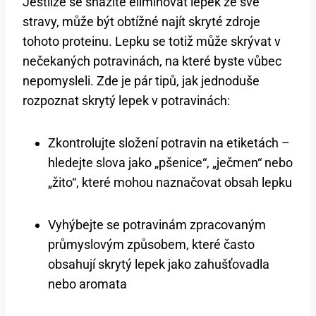
Jestliže se snažíte eliminovat lepek ze své
stravy, může být obtížné najít skryté zdroje
tohoto proteinu. Lepku se totiž může skrývat v
nečekaných potravinách, na které byste vůbec
nepomysleli. Zde je pár tipů, jak jednoduše
rozpoznat skrytý lepek v potravinách:
Zkontrolujte složení potravin na etiketách –
hledejte slova jako „pšenice“, „ječmen“ nebo
„žito“, které mohou naznačovat obsah lepku
Vyhýbejte se potravinám zpracovaným
průmyslovým způsobem, které často
obsahují skrytý lepek jako zahušťovadla
nebo aromata