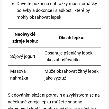
Dávejte pozor na náhražky masa, omáčky,
polévky a dokonce i sladkosti, které by
mohly obsahovat lepek
Neobvyklé
Obsah lepku:
zdroje lepku:
Obsahuje pšeničný lepek
Sójový jogurt
jako zahušťovadlo
Masová
Může obsahovat žitný lepek
náhražka
jako výztuž
Sledováním složení potravin a zvyklstvem se na
nečekané zdroje lepku můžete snadno
eliminovat skrytý lepek z vaší stravy a vést tak