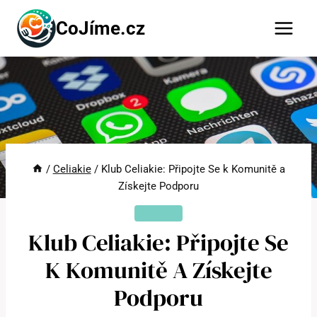
Přeskočit
CoJíme.cz
na
obsah
/
Celiakie
/
Klub Celiakie: Připojte Se k Komunitě a
Získejte Podporu
CELIAKIE
Klub Celiakie: Připojte Se
K Komunitě A Získejte
Podporu