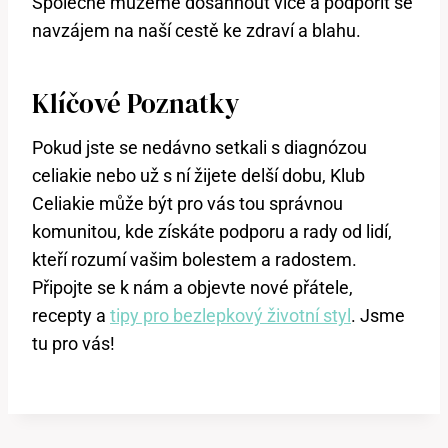
Společně můžeme dosáhnout více a podpořit se
navzájem na naší cestě ke zdraví a blahu.
Klíčové Poznatky
Pokud jste se nedávno setkali s diagnózou
celiakie nebo už s ní žijete delší dobu, Klub
Celiakie může být pro vás tou správnou
komunitou, kde získáte podporu a rady od lidí,
kteří rozumí vašim bolestem a radostem.
Připojte se k nám a objevte nové přátele,
recepty a
tipy pro bezlepkový životní styl
. Jsme
tu pro vás!