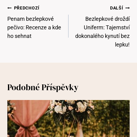
Navigace
PŘEDCHOZÍ
DALŠÍ
Pro
Penam bezlepkové
Bezlepkové droždí
Příspěvek
pečivo: Recenze a kde
Uniferm: Tajemství
ho sehnat
dokonalého kynutí bez
lepku!
Podobné Příspěvky