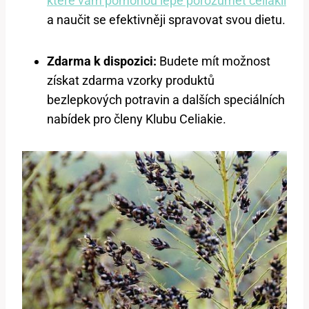
které vám pomohou lépe porozumět celiakii
a naučit se efektivněji spravovat svou dietu.
Zdarma k dispozici:
Budete mít možnost
získat zdarma vzorky produktů
bezlepkových potravin a dalších speciálních
nabídek pro členy Klubu Celiakie.