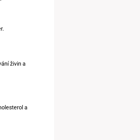
r.
ání živin a
holesterol a