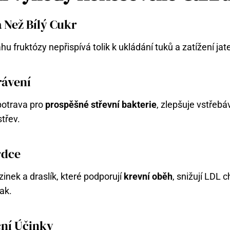
 Než Bílý Cukr
u fruktózy nepřispívá tolik k ukládání tuků a zatížení jate
rávení
 potrava pro
prospěšné střevní bakterie
, zlepšuje vstřebáv
třev.
rdce
inek a draslík, které podporují
krevní oběh
, snižují LDL c
lak.
ní Účinky