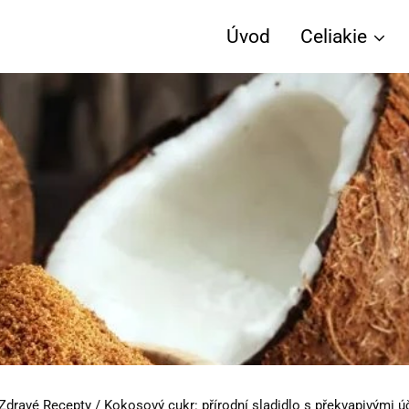
Úvod
Celiakie
Zdravé Recepty
/
Kokosový cukr: přírodní sladidlo s překvapivými ú