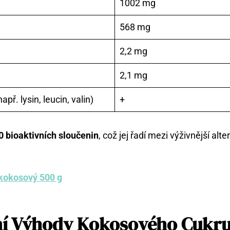
1002 mg
568 mg
2,2 mg
2,1 mg
př. lysin, leucin, valin)
+
0 bioaktivních sloučenin
, což jej řadí mezi výživnější alte
kokosový 500 g
ní Výhody Kokosového Cukr