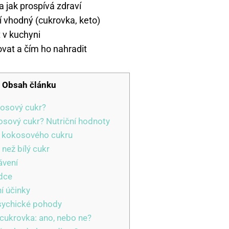
 jak prospívá zdraví
í vhodný (cukrovka, keto)
 v kuchyni
ovat a čím ho nahradit
Obsah článku
kosový cukr?
sový cukr? Nutriční hodnoty
y kokosového cukru
než bílý cukr
ávení
dce
í účinky
ychické pohody
cukrovka: ano, nebo ne?