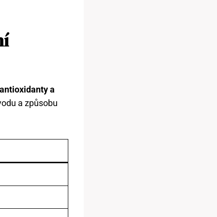
ní
 antioxidanty a
ůvodu a způsobu