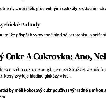
utrienty chrání tělo před
volnými radikály
, oxidačním st
sychické Pohody
nu
může přispět k vyrovnané hladině serotoninu a snížení
 Cukr A Cukrovka: Ano, Ne
 kokosového cukru se pohybuje mezi
35 až 54
. Je nižší n
kr
, který zvyšuje hladinu glukózy v krvi.
etici by měli kokosový cukr používat výhradně s mírou
a
řem.