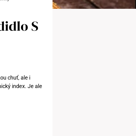
didlo S
ou chuť, ale i
ický index. Je ale