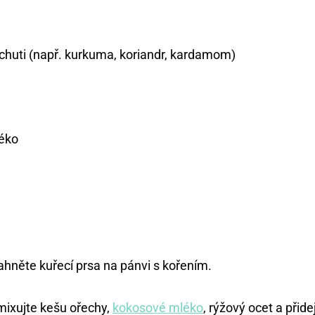
 chuti (např. kurkuma, koriandr, kardamom)
éko
hněte kuřecí prsa na pánvi s kořením.
mixujte kešu ořechy,
kokosové mléko
, rýžový ocet a přide