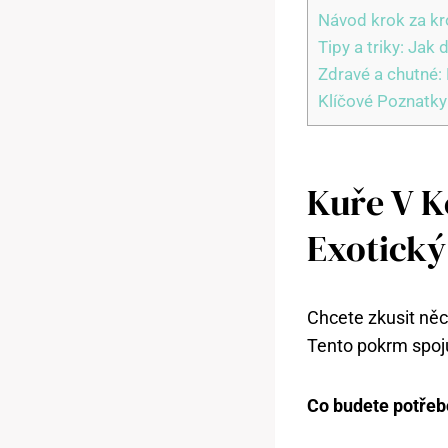
Návod krok za kr
Tipy a triky: Ja
Zdravé a chutné:
Klíčové Poznatky
Kuře V K
Exotick
Chcete zkusit něc
Tento pokrm spoju
Co budete potřeb