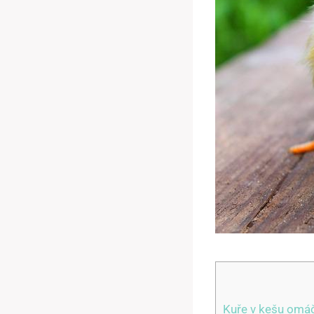
Kuře v kešu omáč