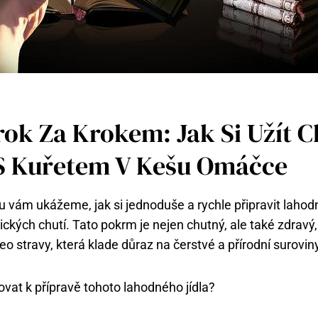
ok Za Krokem: Jak Si Užít C
S Kuřetem V Kešu Omáčce
 vám ukážeme, jak si jednoduše a rychle připravit lahod
kých chutí. Tato pokrm je nejen chutný, ale také zdravý, 
eo stravy, která klade důraz na čerstvé a přírodní surovin
vat k přípravě tohoto lahodného jídla?