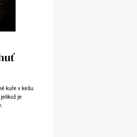
huť
né kuře v kešu
jelikož je
y.