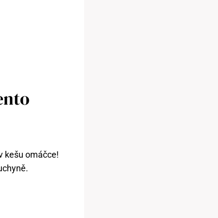
ento
 v kešu omáčce!
kuchyně.