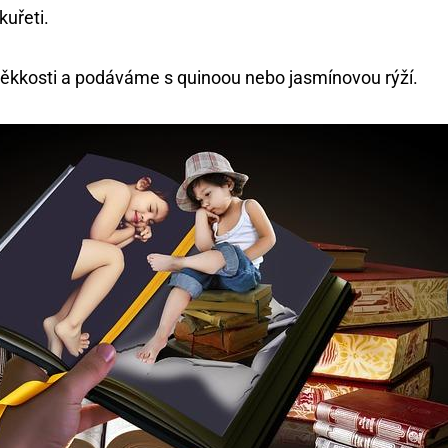
uřeti.
kkosti a podáváme s quinoou nebo jasmínovou rýží.