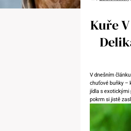
Kuře V
Delik
V dnešním článku 
chuťové buňky – k
jídla s exotickým
pokrm si jistě za