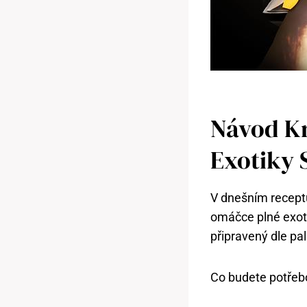
Návod Kr
Exotiky 
V dnešním receptu
omáčce plné exotic
připravený dle pal
Co budete potřebo