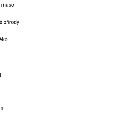
í maso
é přírody
éko
j
la