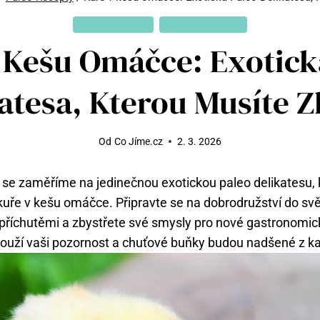
PALEO RECEPTY
ZDRAVÉ RECEPTY
 Kešu Omáčce: Exotick
atesa, Kterou Musíte Z
Od
Co Jíme.cz
2. 3. 2026
se zaměříme na jedinečnou exotickou paleo delikatesu, 
uře v kešu omáčce. Připravte se na dobrodružství do sv
i příchutěmi a zbystřete své smysly pro nové gastronomic
slouží vaši pozornost a chuťové buňky budou nadšené z k