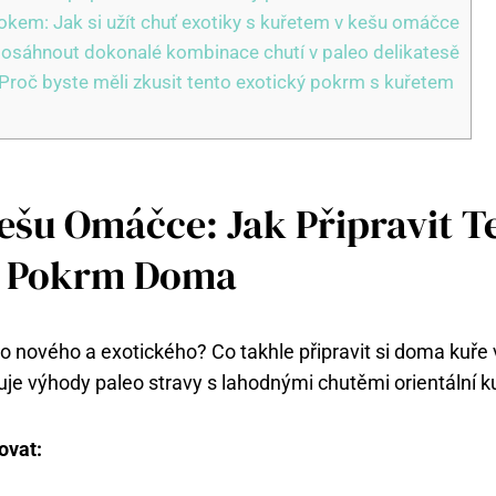
okem: Jak si užít chuť exotiky s kuřetem v kešu omáčce
k dosáhnout dokonalé kombinace chutí v paleo delikatesě
 Proč byste měli zkusit tento exotický pokrm s kuřetem
ešu Omáčce: Jak Připravit T
ý Pokrm Doma
o nového a exotického? Co takhle připravit si doma kuře
je výhody paleo stravy s lahodnými chutěmi orientální 
ovat: