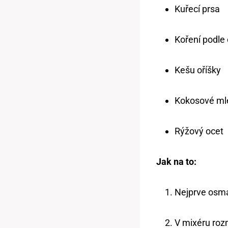
Kuřecí prsa
Koření podle
Kešu oříšky
Kokosové ml
Rýžový ocet
Jak na to:
Nejprve osma
V mixéru roz