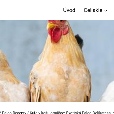
Úvod
Celiakie
/
Paleo Recepty
/
Kuře v kešu omáčce: Exotická Paleo Delikatesa, K