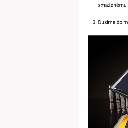
smaženému k
Dusíme do mě