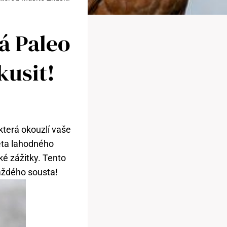
á Paleo
kusit!
která okouzlí vaše
ěta lahodného
ké zážitky. Tento
aždého sousta!