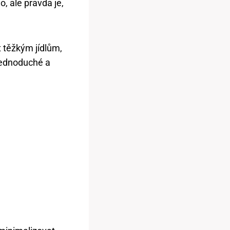
no, ale pravda je,
 těžkým jídlům,
 jednoduché a