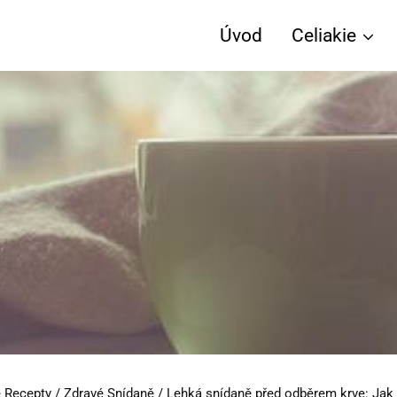
Úvod
Celiakie
 Recepty
/
Zdravé Snídaně
/
Lehká snídaně před odběrem krve: Jak s