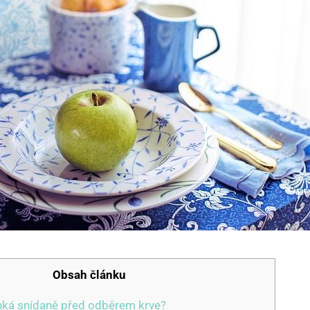
Obsah článku
lehká snídaně před odběrem krve?