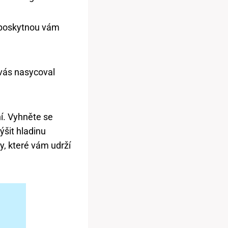
a poskytnou vám
vás nasycoval
í. Vyhněte se
ýšit hladinu
ty, které vám udrží