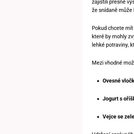
zajistili přesné vý
že snídaně může 
Pokud chcete mít 
které by mohly zv
lehké potraviny, 
Mezi vhodné možno
Ovesné vloč
Jogurt s oříš
Vejce se zel