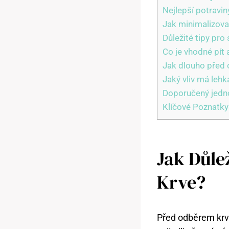
Nejlepší potravi
Jak minimalizova
Důležité tipy pr
Co je vhodné pít 
Jak dlouho před 
Jaký vliv má leh
Doporučený jedno
Klíčové Poznatky
Jak Důle
Krve?
Před odběrem krve 