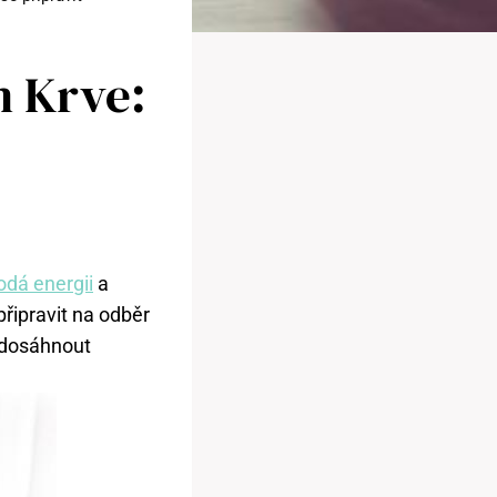
 Krve:
odá energii
a
připravit na odběr
k dosáhnout