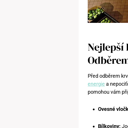
Nejlepší
Odběrem
Před odběrem krve
energie
a nepociťo
pomohou vám připr
Ovesné vločk
Bílkoviny:
Jog