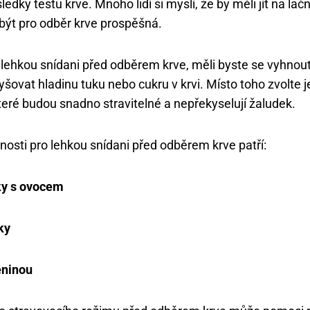
sledky testu krve. Mnoho lidí si myslí, že by měli jít na lač
být pro odběr krve prospěšná.
lehkou snídani před odběrem krve, měli byste se vyhnout
yšovat hladinu tuku nebo cukru v krvi. Místo toho zvolte
které budou snadno stravitelné a nepřekyselují žaludek.
sti pro lehkou snídani před odběrem krve patří:
ky s ovocem
ky
eninou