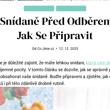
ZDRAVÉ RECEPTY
ZDRAVÉ SNÍDANĚ
 Snídaně Před Odběrem
Jak Se Připravit
Od
Co Jíme.cz
12. 12. 2025
je důležité zajistit, že máte lehkou snídani,
která vám d
íjemné pocity. V tomto článku se dozvíte, jak se správně 
 obsahovat vaše snídaně. Buďte připraveni a zjistěte, ja
ů i při této zdánlivě drobné rutině.