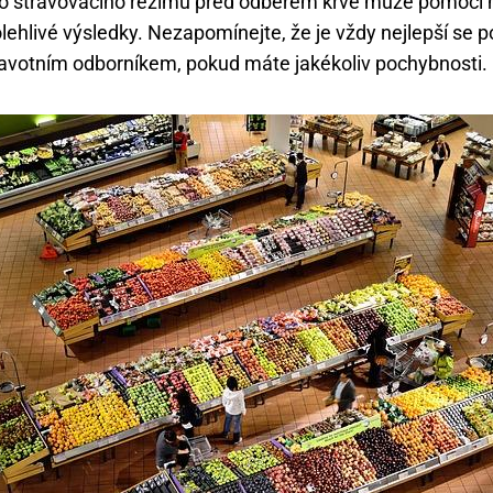
o stravovacího režimu před odběrem krve může pomoci 
polehlivé výsledky. Nezapomínejte, že je vždy nejlepší se 
avotním odborníkem, pokud máte jakékoliv pochybnosti.