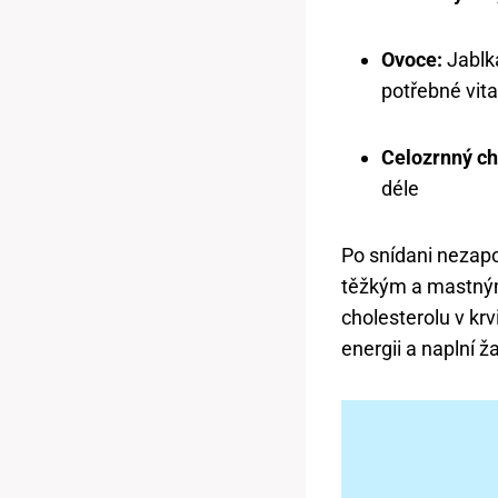
Ovoce:
Jablka
potřebné vit
Celozrnný ch
déle
Po snídani nezapo
těžkým a mastným 
cholesterolu v krv
energii a naplní ž