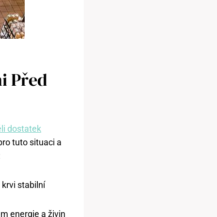
i Před
li dostatek
pro tuto situaci a
:
 krvi stabilní
m energie a živin