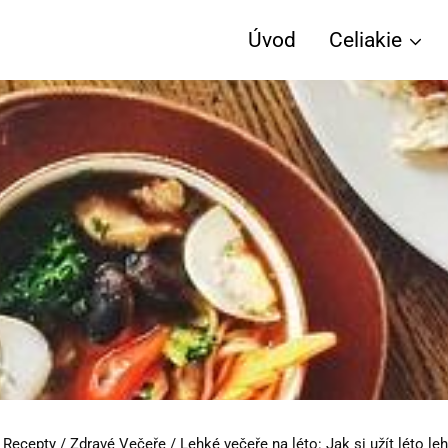
Úvod
Celiakie
 Recepty
/
Zdravé Večeře
/
Lehké večeře na léto: Jak si užít léto le