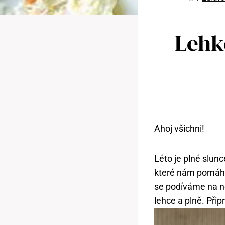
Lehké
Ahoj všichni!
Léto je plné slun
které nám pomáhaj
se podíváme na ně
lehce a plně. Přip