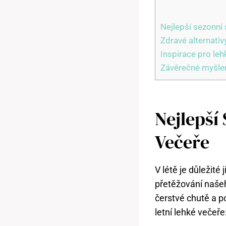
Nejlepší sezonní 
Zdravé alternativ
Inspirace pro leh
Závěrečné myšle
Nejlepší
Večeře
V létě je důležité
přetěžování našeho
čerstvé chutě a p
letní lehké večeře