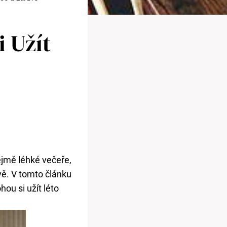
i Užít
ejmě léhké večeře,
vě. V tomto článku
ou si užít léto