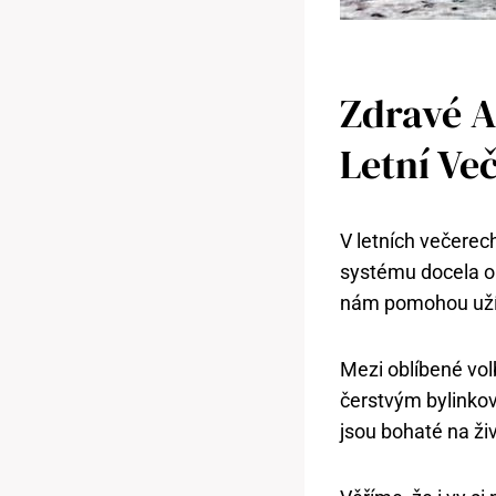
Zdravé A
Letní Ve
V letních večerec
systému docela ob
nám pomohou užív
Mezi oblíbené volb
čerstvým bylinkov
jsou bohaté na živ