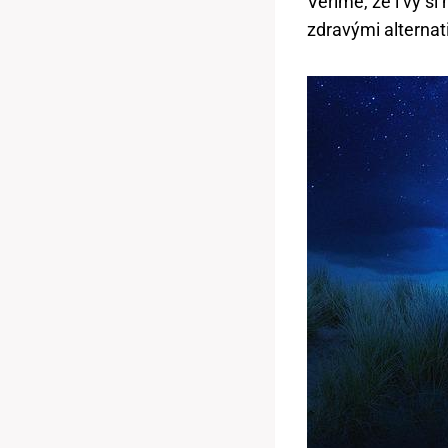
Věříme, že i vy si
zdravými alternat