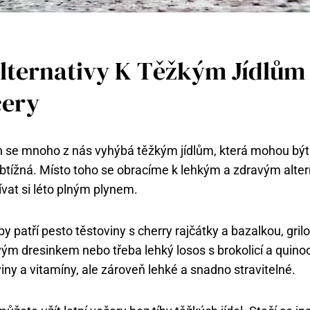
lternativy K Těžkým Jídlům
čery
h se mnoho z nás vyhýbá těžkým jídlům, která mohou být
tížná. Místo toho se obracíme k lehkým a zdravým alter
at si léto plným plynem.
y patří pesto těstoviny s cherry rajčátky a bazalkou, gril
ým dresinkem nebo třeba lehký losos s brokolicí a quino
iny a vitamíny, ale zároveň lehké a snadno stravitelné.