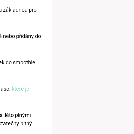
ou základnou pro
é nebo přidány do
vek do smoothie
maso,
které je
si léto plnými
statečný pitný