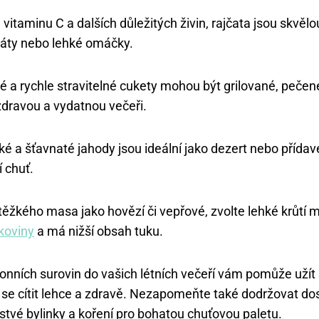
 vitaminu C a dalších důležitých živin, rajčata jsou skvěl
aláty nebo lehké omáčky.
 a rychle stravitelné cukety mohou být grilované, pečen
zdravou a vydatnou večeři.
é a šťavnaté jahody jsou ideální jako dezert nebo přída
í chuť.
těžkého masa jako hovězí či vepřové, zvolte lehké krůtí 
koviny
a má nižší obsah tuku.
zonních surovin do vašich létních večeří vám pomůže užít 
se cítit lehce a zdravě. Nezapomeňte také dodržovat do
rstvé bylinky a koření pro bohatou chuťovou paletu.