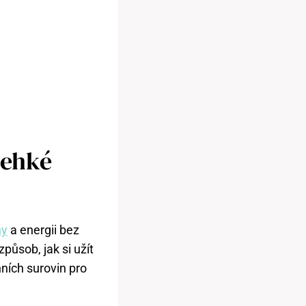
Lehké
ny
a energii bez
působ, jak si užít
ních surovin pro