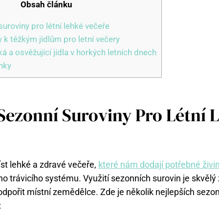
Obsah článku
suroviny pro létní lehké večeře
y k těžkým jídlům pro letní večery
ká a osvěžující jídla v horkých letních dnech
nky
 Sezonní Suroviny Pro Létní 
 jíst lehké a zdravé večeře,
které nám dodají potřebné živi
 trávicího systému. Využití sezonních surovin je skvělý z
odpořit místní zemědělce. Zde je několik nejlepších sezon
: