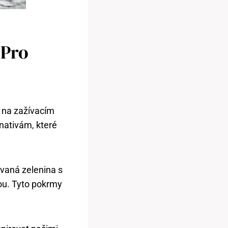
 Pro
 na zažívacím
nativám, které
ovaná zelenina s
ou. Tyto pokrmy