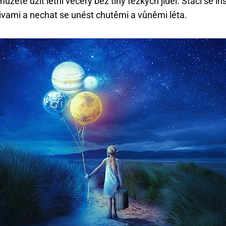
 můžete užít letní večery bez tíhy těžkých jídel. Stačí se i
ivami a nechat se unést chutěmi a vůněmi léta.