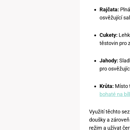
Rajčata:
Plná
osvěžující s
Cukety:
Lehké
těstovin pro 
Jahody:
Sladk
pro osvěžujíc
Krůta:
Místo 
bohaté na bíl
Využití těchto se
doušky a zároveň 
režim a užívat če