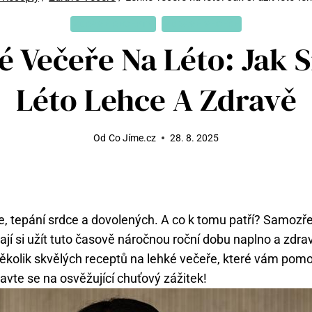
ZDRAVÉ RECEPTY
ZDRAVÉ VEČEŘE
 Večeře Na Léto: Jak S
Léto Lehce A Zdravě
Od
Co Jíme.cz
28. 8. 2025
ce, tepání srdce a dovolených. A co k tomu patří? Samozř
í si užít tuto časově náročnou roční dobu naplno a zdra
kolik skvělých receptů na lehké večeře, které vám pomoh
ravte se na osvěžující chuťový zážitek!