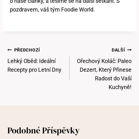
o naše články, a těšíme se na další setkání. S
pozdravem, váš tým Foodie World.
Navigace
PŘEDCHOZÍ
DALŠÍ
Pro
Lehký Oběd: Ideální
Ořechový Koláč: Paleo
Příspěvek
Recepty pro Letní Dny
Dezert, Který Přinese
Radost do Vaší
Kuchyně!
Podobné Příspěvky