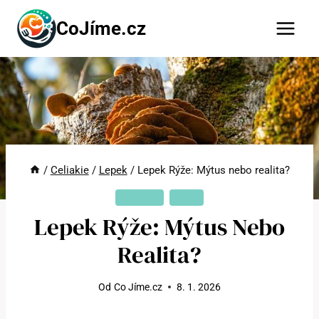
Přeskočit
CoJíme.cz
na
obsah
/
Celiakie
/
Lepek
/
Lepek Rýže: Mýtus nebo realita?
CELIAKIE
LEPEK
Lepek Rýže: Mýtus Nebo
Realita?
Od
Co Jíme.cz
8. 1. 2026