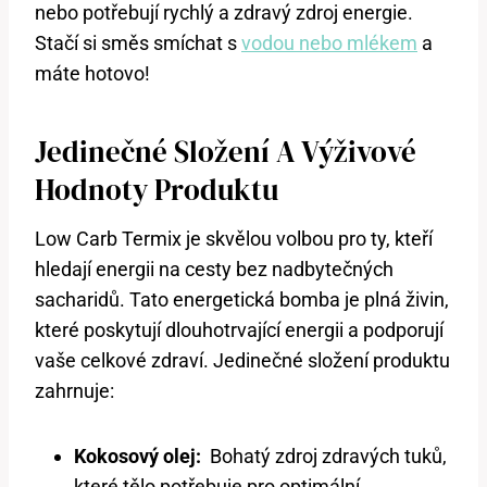
nebo potřebují rychlý a zdravý zdroj energie.
Stačí si směs smíchat s
vodou nebo mlékem
a
máte ⁤hotovo!
Jedinečné ‌složení A ⁢výživové
Hodnoty ​produktu
Low ⁣Carb Termix⁣ je‍ skvělou volbou pro ty, kteří⁢
hledají⁣ energii na cesty bez nadbytečných
sacharidů. Tato⁣ energetická bomba je ‍plná živin,
které poskytují dlouhotrvající energii a ⁤podporují
vaše celkové zdraví. Jedinečné složení produktu
‌zahrnuje:
Kokosový ⁣olej:
⁢ Bohatý zdroj⁤ zdravých tuků,
které tělo potřebuje pro optimální