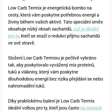
Low Carb Termix je energetická ⁤bombo⁤ na‍
cesty, která⁢ vám poskytne potřebnou energii a
živiny během vašich aktivit. Tato‌ speciální směs
obsahuje ‍nízký obsah sacharidů,
což je ideální
pro ty
, kteří se snaží o​ redukci ⁢příjmu sacharidů‌
ve‍ své stravě.
Složení Low Carb​ Termixu je pečlivě vybráno
tak, ‍aby poskytovalo ⁣vyvážený mix proteinů,
tuků a vlákniny, který ⁢vám⁣ poskytne
dlouhodobou⁤ energii bez rizika ​přejídání se nebo‌
nahromadění tuků.
Díky praktickému balení je Low Carb Termix
ideální‌ volbou pro ​ty,⁢ kteří jsou často
na cestách