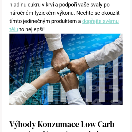
hladinu ⁤cukru v krvi ‌a podpoří vaše svaly po
náročném fyzickém výkonu. Nechte se ⁣okouzlit
tímto jedinečným produktem a ⁣
dopřejte svému
tělu
to nejlepší!
Výhody ‍konzumace Low Carb