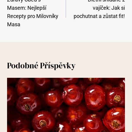
Příspěvek
Masem: Nejlepší
vajíček: Jak si
Recepty pro Milovníky
pochutnat a zůstat fit!
Masa
Podobné Příspěvky