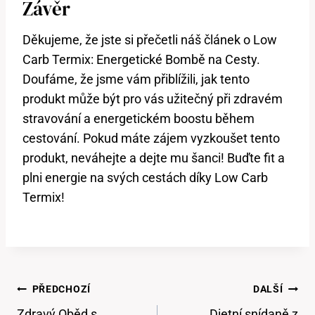
Závěr
Děkujeme, že jste si přečetli náš článek o Low
Carb⁢ Termix: Energetické Bombě na ⁤Cesty.
Doufáme, že ⁤jsme vám přiblížili, jak ⁤tento
produkt může být​ pro ‍vás užitečný při zdravém
stravování a energetickém ⁤boostu během
cestování. Pokud máte zájem vyzkoušet ​tento
produkt, neváhejte a dejte mu šanci! Buďte fit ‍a
plni energie⁣ na svých cestách ⁣díky Low Carb
Termix!
Navigace
PŘEDCHOZÍ
DALŠÍ
Pro
Zdravý Oběd s
Dietní snídaně z