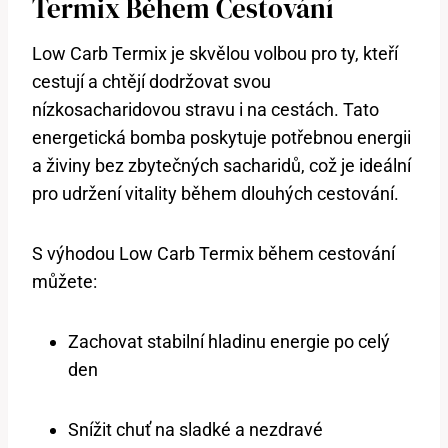
Termix Během Cestování
Low Carb​ Termix ‌je ‍skvělou volbou pro ​ty, kteří
cestují a chtějí dodržovat svou
nízkosacharidovou stravu i na cestách. Tato
energetická bomba⁣ poskytuje ⁢potřebnou energii
a živiny ‌bez zbytečných sacharidů, což je ideální
pro ‍udržení ‌vitality během dlouhých cestování.
S ⁤výhodou Low Carb⁢ Termix ⁣během cestování
můžete:
Zachovat stabilní hladinu energie po celý
den
Snížit chuť ​na sladké ⁤a ⁣nezdravé