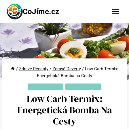
Přeskočit
CoJíme.cz
na
obsah
/
Zdravé Recepty
/
Zdravé Dezerty
/
Low Carb Termix:
Energetická Bomba na Cesty
ZDRAVÉ DEZERTY
ZDRAVÉ RECEPTY
Low Carb Termix:
Energetická Bomba Na
Cesty