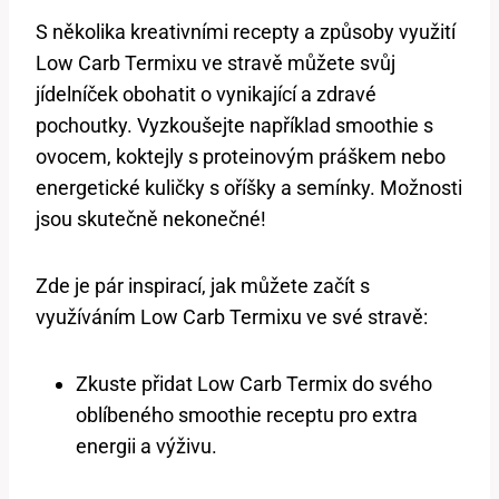
S několika kreativními recepty a způsoby‍ využití
⁢Low Carb Termixu ve stravě můžete svůj ​
jídelníček obohatit o ​vynikající a zdravé
pochoutky. Vyzkoušejte ⁤například ⁢smoothie ⁢s
ovocem, koktejly⁣ s proteinovým práškem nebo
energetické kuličky s ‍oříšky a‌ semínky. Možnosti
jsou skutečně nekonečné!
Zde ⁢je pár inspirací,​ jak‌ můžete začít s
využíváním Low Carb Termixu ve své⁢ stravě:
Zkuste přidat⁢ Low Carb Termix‌ do svého
oblíbeného smoothie receptu ‌pro extra
‌energii a výživu.