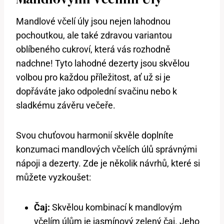
Mandlové včelí úly jsou nejen lahodnou
pochoutkou, ale také zdravou variantou
oblíbeného cukroví, která vás rozhodně
nadchne! Tyto lahodné dezerty jsou skvělou
volbou pro každou příležitost, ať už si je
dopřáváte jako odpolední svačinu nebo k
sladkému závěru večeře.
Svou chuťovou harmonií skvěle doplníte
konzumaci mandlových včelích úlů správnými
nápoji a dezerty. Zde je několik návrhů, které si
můžete vyzkoušet:
Čaj:
Skvělou kombinací k mandlovým
včelím úlům je jasmínový zelený čaj. Jeho