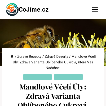
Přeskočit
CoJíme.cz
na
obsah
/
Zdravé Recepty
/
Zdravé Dezerty
/
Mandlové Včelí
Úly: Zdravá Varianta Oblíbeného Cukroví, Která Vás
Nadchne!
ZDRAVÉ DEZERTY
ZDRAVÉ RECEPTY
Mandlové Včelí Úly:
Zdravá Varianta
Oblíbeného Cukroví,