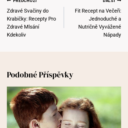
Navigace
PŘEDCHOZÍ
DALŠÍ
Pro
Zdravé Svačiny do
Fit Recept na Večeři:
Příspěvek
Krabičky: Recepty Pro
Jednoduché a
Zdravé Mlsání
Nutričně Vyvážené
Kdekoliv
Nápady
Podobné Příspěvky