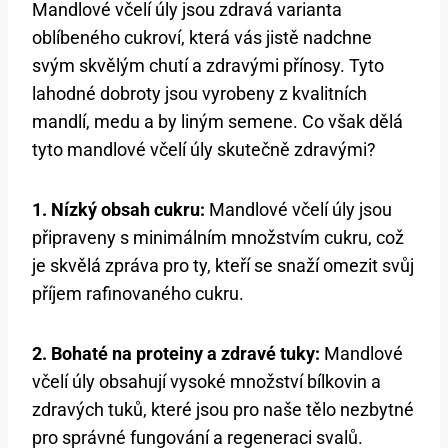
Mandlové včelí úly jsou zdravá varianta
oblíbeného cukroví, která vás jistě nadchne
svým skvělým chutí a zdravými přínosy. Tyto
lahodné dobroty jsou vyrobeny z kvalitních
mandlí, medu a by liným semene. Co však dělá
tyto mandlové včelí úly skutečně zdravými?
1. Nízký obsah cukru:
Mandlové včelí úly jsou
připraveny s minimálním množstvím cukru, což
je skvělá zpráva pro ty, kteří se snaží omezit svůj
příjem rafinovaného cukru.
2. Bohaté na proteiny a zdravé tuky:
Mandlové
včelí úly obsahují vysoké množství bílkovin a
zdravých tuků, které jsou pro naše tělo nezbytné
pro správné fungování a regeneraci svalů.