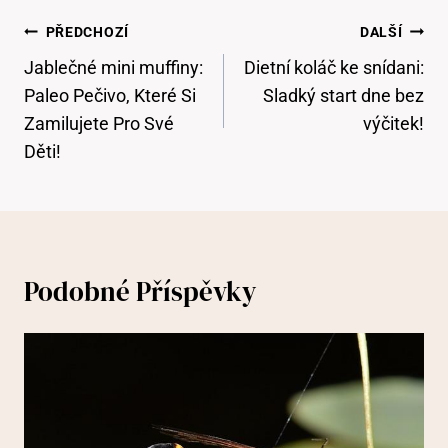
Navigace
PŘEDCHOZÍ
DALŠÍ
Pro
Jablečné mini muffiny:
Dietní koláč ke snídani:
Příspěvek
Paleo Pečivo, Které Si
Sladký start dne bez
Zamilujete Pro Své
výčitek!
Děti!
Podobné Příspěvky