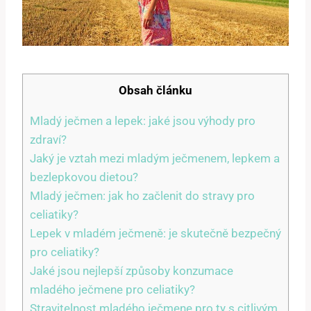
Obsah článku
Mladý ječmen a lepek: jaké jsou výhody pro
zdraví?
Jaký je vztah mezi mladým ječmenem, lepkem a
bezlepkovou dietou?
Mladý ječmen: jak ho začlenit do stravy pro
celiatiky?
Lepek v mladém ječmeně: je skutečně bezpečný
pro celiatiky?
Jaké jsou nejlepší způsoby konzumace
mladého ječmene pro celiatiky?
Stravitelnost mladého ječmene pro ty s citlivým