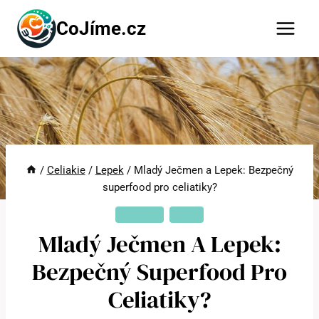
Přeskočit
CoJíme.cz
na
obsah
/
Celiakie
/
Lepek
/
Mladý Ječmen a Lepek: Bezpečný
superfood pro celiatiky?
CELIAKIE
LEPEK
Mladý Ječmen A Lepek:
Bezpečný Superfood Pro
Celiatiky?