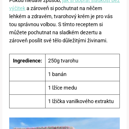
Pokud hledáte způsob,
jak si dopřát sladkost bez
výčitek
a zároveň si pochutnat na něčem
lehkém a zdravém, tvarohový krém je pro vás
tou správnou volbou. S tímto receptem si
můžete pochutnat na sladkém dezertu a
zároveň posílit své tělo důležitými živinami.
Ingredience:
250g tvarohu
1 banán
1 lžíce medu
1 lžička vanilkového extraktu