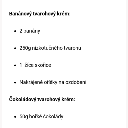
Banánový tvarohový krém:
2 banány
250g nízkotučného tvarohu
1 lžíce skořice
Nakrájené oříšky na ozdobení
Čokoládový tvarohový krém:
50g hořké čokolády