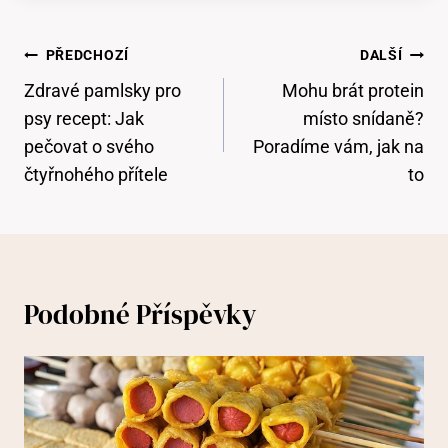
Navigace
PŘEDCHOZÍ
DALŠÍ
Pro
Zdravé pamlsky pro
Mohu brát protein
Příspěvek
psy recept: Jak
místo snídaně?
pečovat o svého
Poradíme vám, jak na
čtyřnohého přítele
to
Podobné Příspěvky