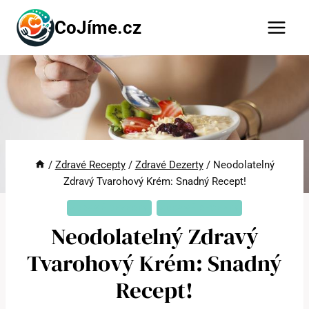
Přeskočit
CoJíme.cz
na
obsah
/
Zdravé Recepty
/
Zdravé Dezerty
/
Neodolatelný
Zdravý Tvarohový Krém: Snadný Recept!
ZDRAVÉ DEZERTY
ZDRAVÉ RECEPTY
Neodolatelný Zdravý
Tvarohový Krém: Snadný
Recept!