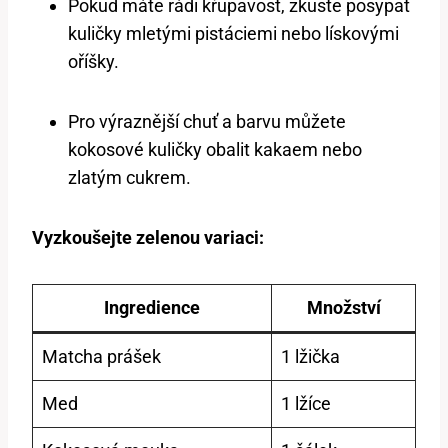
Pokud máte rádi křupavost, zkuste posypat
kuličky mletými pistáciemi nebo lískovými
oříšky.
Pro výraznější chuť a barvu můžete
kokosové kuličky obalit kakaem nebo
zlatým cukrem.
Vyzkoušejte zelenou variaci:
Ingredience
Množství
Matcha prášek
1 lžička
Med
1 lžíce