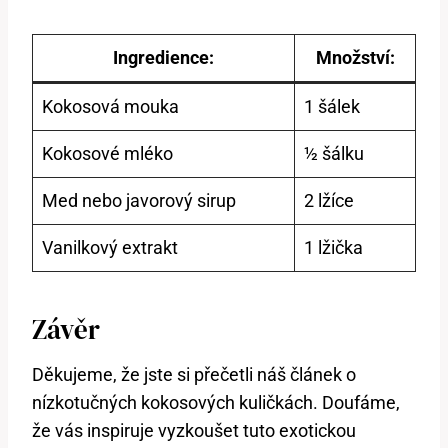
Ingredience:
Množství:
Kokosová mouka
1 šálek
Kokosové mléko
½ šálku
Med nebo javorový sirup
2 lžíce
Vanilkový extrakt
1 lžička
Závěr
Děkujeme, že jste si přečetli náš článek o
nízkotučných kokosových kuličkách. Doufáme,
že vás inspiruje vyzkoušet tuto exotickou