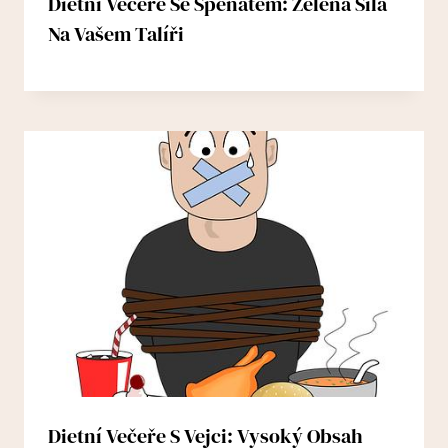
Dietní Večeře Se Špenátem: Zelená Síla
Na Vašem Talíři
Dietní Večeře S Vejci: Vysoký Obsah