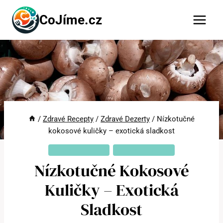
Přeskočit
CoJíme.cz
na
obsah
/
Zdravé Recepty
/
Zdravé Dezerty
/
Nízkotučné
kokosové kuličky – exotická sladkost
ZDRAVÉ DEZERTY
ZDRAVÉ RECEPTY
Nízkotučné Kokosové
Kuličky – Exotická
Sladkost