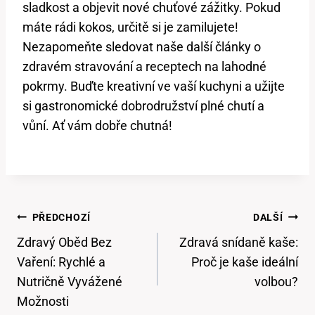
sladkost a objevit nové chuťové zážitky. Pokud
máte rádi kokos, určitě si je zamilujete!
Nezapomeňte sledovat naše další články o
zdravém stravování a receptech na lahodné
pokrmy. Buďte kreativní ve vaší kuchyni a užijte
si gastronomické dobrodružství plné chutí a
vůní. Ať vám dobře chutná!
Navigace
PŘEDCHOZÍ
DALŠÍ
Pro
Zdravý Oběd Bez
Zdravá snídaně kaše:
Příspěvek
Vaření: Rychlé a
Proč je kaše ideální
Nutričně Vyvážené
volbou?
Možnosti