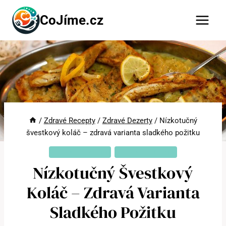
Přeskočit
CoJíme.cz
na
obsah
/
Zdravé Recepty
/
Zdravé Dezerty
/
Nízkotučný
švestkový koláč – zdravá varianta sladkého požitku
ZDRAVÉ DEZERTY
ZDRAVÉ RECEPTY
Nízkotučný Švestkový
Koláč – Zdravá Varianta
Sladkého Požitku