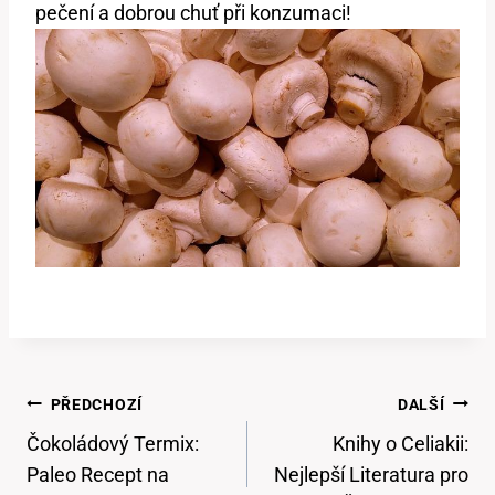
pečení a dobrou chuť při konzumaci!
Navigace
PŘEDCHOZÍ
DALŠÍ
Pro
Čokoládový Termix:
Knihy o Celiakii:
Příspěvek
Paleo Recept na
Nejlepší Literatura pro