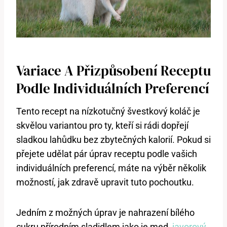
Variace A Přizpůsobení Receptu
Podle Individuálních Preferencí
Tento recept na nízkotučný švestkový koláč je
skvělou variantou pro ty, kteří si rádi dopřejí
sladkou lahůdku bez zbytečných kalorií. Pokud si
přejete udělat pár úprav receptu podle vašich
individuálních preferencí, máte na výběr několik
možností, jak zdravě upravit tuto pochoutku.
Jedním z možných úprav je nahrazení bílého
cukru přírodním sladidlem jako je med,
javorový