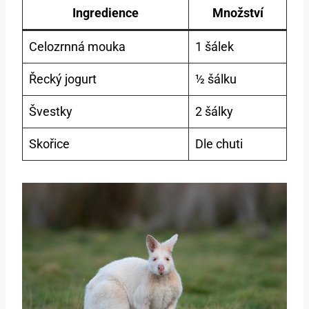
Ingredience
Množství
Celozrnná mouka
1 šálek
Řecký jogurt
½ šálku
Švestky
2 šálky
Skořice
Dle chuti