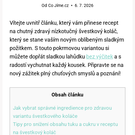
Od
Co Jíme.cz
6. 7. 2026
Vítejte uvnitř článku, který vám přinese recept
na chutný zdravý nízkotučný švestkový koláč,
který se stane vaším novým oblíbeným sladkým
požitkem. S touto pokrmovou variantou si
můžete dopřát sladkou lahůdku
bez výčitek
a s
radostí vychutnat každý kousek. Připravte se na
nový zážitek plný chuťových smyslů a poznání!
Obsah článku
Jak vybrat správné ingredience pro zdravou
variantu švestkového koláče
Tipy pro snížení obsahu tuku a cukru v receptu
na švestkový koláč