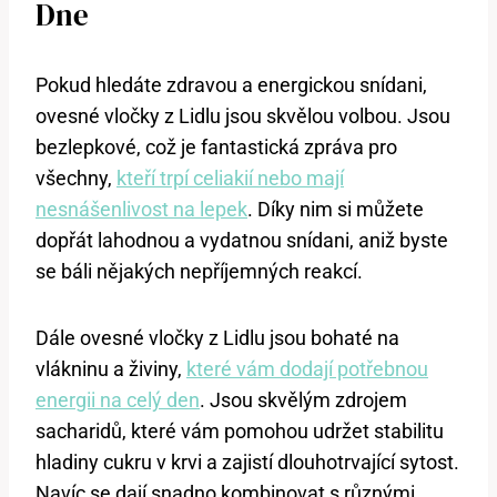
Dne
Pokud hledáte zdravou a energickou snídani,
ovesné vločky z Lidlu jsou skvělou volbou. Jsou
bezlepkové, což je fantastická zpráva pro
všechny,
kteří trpí celiakií nebo mají
nesnášenlivost na lepek
. Díky nim si můžete
dopřát lahodnou a vydatnou snídani, aniž byste
se báli nějakých nepříjemných reakcí.
Dále ovesné vločky z Lidlu jsou bohaté na
vlákninu a živiny,
které vám dodají potřebnou
energii na celý den
. Jsou skvělým zdrojem
sacharidů, které vám pomohou udržet stabilitu
hladiny cukru v krvi a zajistí dlouhotrvající sytost.
Navíc se dají snadno kombinovat s různými