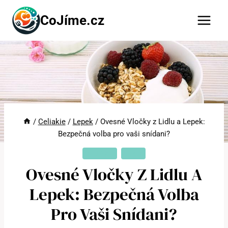
Přeskočit
CoJíme.cz
na
obsah
/
Celiakie
/
Lepek
/
Ovesné Vločky z Lidlu a Lepek:
Bezpečná volba pro vaši snídani?
CELIAKIE
LEPEK
Ovesné Vločky Z Lidlu A
Lepek: Bezpečná Volba
Pro Vaši Snídani?