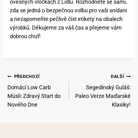
ovesných vločkách z Lidlu. Rozhodněte se sami,
zda se jedná o bezpečnou volbu pro vaši snídani
a nezapomeňte pečlivě číst etikety na obalech
výrobků. Děkujeme za váš čas a přejeme vám
dobrou chuť!
Navigace
PŘEDCHOZÍ
DALŠÍ
Pro
Domácí Low Carb
Segedínský Guláš:
Příspěvek
Müsli: Zdravý Start do
Paleo Verze Maďarské
Nového Dne
Klasiky!