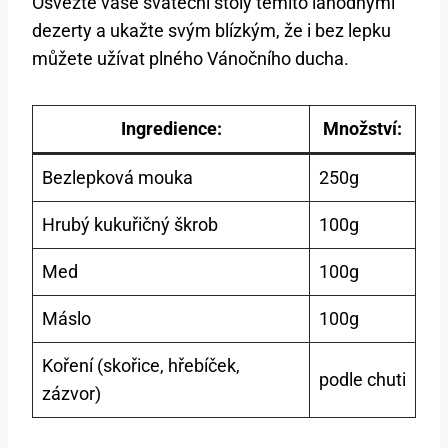
Osvěžte vaše sváteční stoly těmito lahodnými
dezerty a ukažte svým blízkým, že i bez lepku
můžete užívat plného Vánočního ducha.
Ingredience:
Množství:
Bezlepková mouka
250g
Hrubý kukuřičný škrob
100g
Med
100g
Máslo
100g
Koření (skořice, hřebíček,
podle chuti
zázvor)