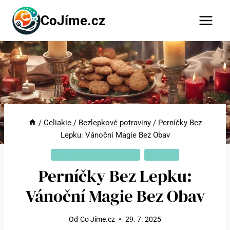
Přeskočit
CoJíme.cz
na
obsah
/
Celiakie
/
Bezlepkové potraviny
/
Perníčky Bez
Lepku: Vánoční Magie Bez Obav
BEZLEPKOVÉ POTRAVINY
CELIAKIE
Perníčky Bez Lepku:
Vánoční Magie Bez Obav
Od
Co Jíme.cz
29. 7. 2025