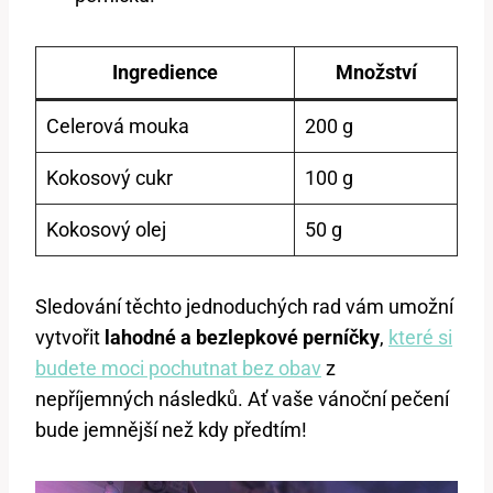
Ingredience
Množství
Celerová mouka
200 g
Kokosový cukr
100 g
Kokosový olej
50 g
Sledování těchto jednoduchých rad vám umožní
vytvořit
lahodné a bezlepkové perníčky
,
které si
budete moci pochutnat bez obav
z
nepříjemných následků. Ať vaše vánoční pečení
bude jemnější než kdy předtím!