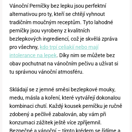
Vánoční Perníčky bez lepku jsou perfektní
alternativou pro ty, kteří se chtějí vyhnout
tradičním moučným receptům. Tyto lahodné
perníčky jsou vyrobeny z kvalitních
bezlepkových ingrediencí, což je skvělá zpráva
pro všechny,
kdo trpí celiakií nebo mají
intolerance na lepek
. Díky nim se můžete bez
obav pochutnat na vánočním pečivu a užívat si
tu správnou vánoční atmosféru.
Skládají se z jemné směsi bezlepkové mouky,
medu, másla a koření, které vytvářejí dokonalou
kombinaci chutí. Každý kousek perníčku je ručně
zdobený a pečlivě zabalován, aby vám při
konzumaci zážitek ještě více zpříjemnil.
Bezpečné a vánoční – tímto krédem se řídíme a