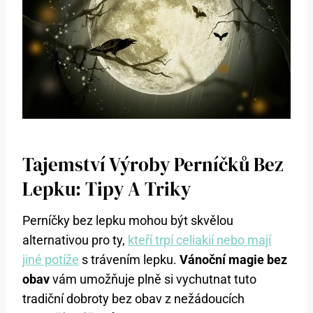
Tajemství Výroby Perníčků Bez
Lepku: Tipy A Triky
Perníčky bez lepku mohou být skvělou
alternativou pro ty,
kteří trpí celiakií nebo mají
jiné potíže
s trávením lepku.
Vánoční magie bez
obav
vám umožňuje plně si vychutnat tuto
tradiční dobroty bez obav z nežádoucích