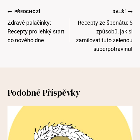
Navigace
PŘEDCHOZÍ
DALŠÍ
Pro
Zdravé palačinky:
Recepty ze špenátu: 5
Příspěvek
Recepty pro lehký start
způsobů, jak si
do nového dne
zamilovat tuto zelenou
superpotravinu!
Podobné Příspěvky