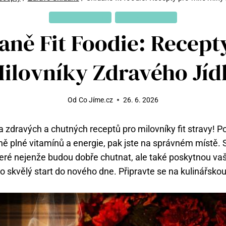
ZDRAVÉ RECEPTY
ZDRAVÉ SNÍDANĚ
aně Fit Foodie: Recept
ilovníky Zdravého Jíd
Od
Co Jíme.cz
26. 6. 2026
ta zdravých a chutných receptů pro milovníky fit stravy! 
aně plné vitamínů a energie, pak jste na správném místě. S
které nejenže budou dobře chutnat, ale také poskytnou va
ro skvělý start do nového dne. Připravte se na kulinářsk