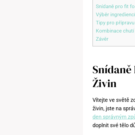
Snídaně pro fit f
Výběr ingredienc
Tipy pro přípravu
Kombinace chutí 
Závěr
Snídaně 
Živin
Vítejte ve světě 
živin, jste na sp
den správným z
doplnit své tělo d