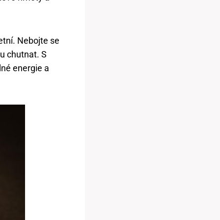
etní. Nebojte se
u chutnat. S
lné energie a