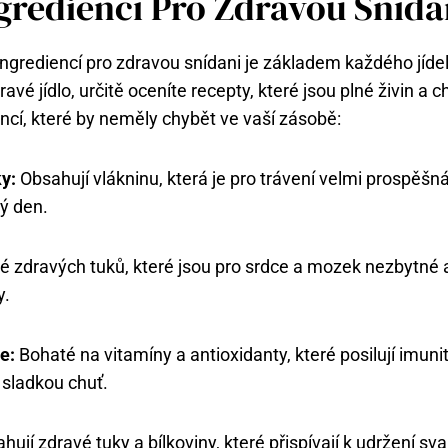
grediencí Pro Zdravou Snída
ngrediencí pro zdravou snídani je základem každého jídeln
avé jídlo, určitě oceníte recepty, které jsou plné živin a ch
encí, které by neměly chybět ve vaší zásobě:
y:
Obsahují vlákninu, která je pro trávení velmi prospěšn
lý den.
é zdravých tuků, které jsou pro srdce a mozek nezbytné a
y.
e:
Bohaté na vitamíny a antioxidanty, které posilují imuni
u sladkou chuť.
ují zdravé tuky a bílkoviny, které přispívají k udržení s