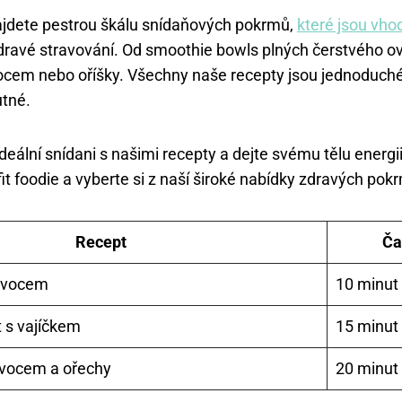
dete pestrou škálu snídaňových pokrmů,
které jsou vh
dravé stravování. Od smoothie bowls plných čerstvého ov
ocem nebo oříšky. Všechny naše recepty jsou jednoduché
utné.
ideální snídani s našimi recepty a dejte svému tělu energii
it foodie a vyberte si z naší široké nabídky zdravých pokr
Recept
Ča
 ovocem
10 minut
 s vajíčkem
15 minut
ovocem a ořechy
20 minut