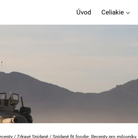
Úvod
Celiakie
ecepty
/
Zdravé Snídaně
/
Snídaně fit foodie: Recepty pro milovníky 