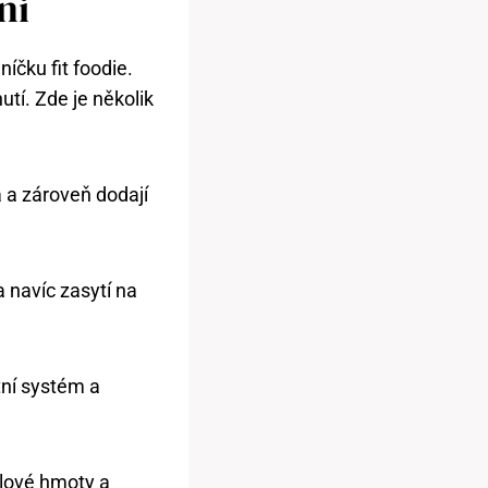
ni
íčku fit foodie.
utí. Zde je několik
á a zároveň dodají
 navíc zasytí na
tní systém a
valové hmoty a