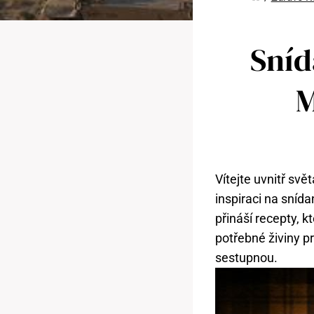
Sníd
M
Vítejte uvnitř svě
inspiraci na sníd
přináší recepty, 
potřebné živiny p
sestupnou.