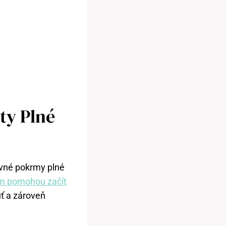
ty Plné
živné pokrmy plné
ám pomohou začít
uť a zároveň