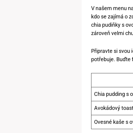
V našem menu naj
kdo se zajímá o z
chia pudiňky s ov
zároveň velmi ch
Připravte si svou 
potřebuje. Buďte f
Chia pudding s
Avokádový toast
Ovesné kaše s 