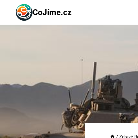
Přeskočit
CoJíme.cz
na
obsah
/
Zdravé R