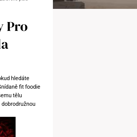
y Pro
la
Pokud hledáte
nídaně fit foodie
šemu tělu
ou dobrodružnou