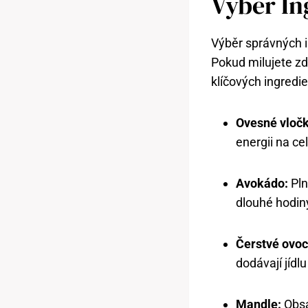
Výběr In
Výběr správných i
Pokud milujete zdr
klíčových ingredi
Ovesné vločk
energii na ce
Avokádo:
Pln
dlouhé hodin
Čerstvé ovoc
dodávají jídl
Mandle:
Obsah