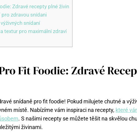
oodie: Zdravé recepty plné živin
í pro zdravou snídani
 výživných snídaní
a textur pro maximální zdraví
Pro Fit Foodie: Zdravé Recep
zdravé snídaně pro fit foodie! Pokud milujete chutné a vý
rávném místě. Nabízíme vám inspiraci na recepty,
které v
působem
. S našimi recepty se můžete těšit na skvělou ch
ůležitými živinami.