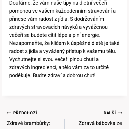
Doufáme, že vám naše tipy na dietní večeři
pomohou ve vašem každodenním stravování a
přinese vám radost z jídla. S dodržováním
zdravých stravovacích návyků a vyváženou
večeří se budete cítit lépe a plní energie.
Nezapomeňte, že klíčem k úspěšné dietě je také
radost z jídla a vyvážený přístup k vašemu tělu.
Vychutnejte si svou večeři plnou chuti a
zdravých ingrediencí, a tělo vám za to určitě
poděkuje. Buďte zdraví a dobrou chuť!
Navigace
PŘEDCHOZÍ
DALŠÍ
Pro
Zdravé brambůrky:
Zdravá bábovka ze