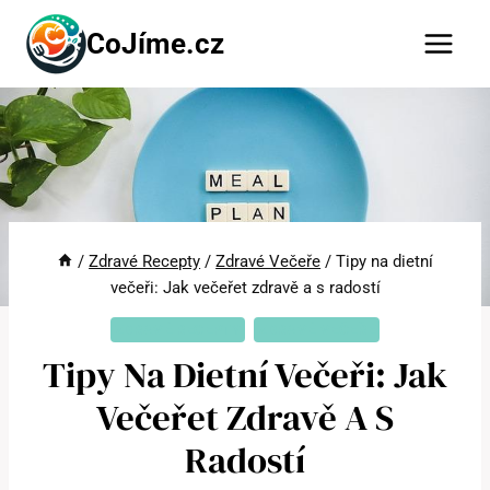
Přeskočit
CoJíme.cz
na
obsah
/
Zdravé Recepty
/
Zdravé Večeře
/
Tipy na dietní
večeři: Jak večeřet zdravě a s radostí
ZDRAVÉ RECEPTY
ZDRAVÉ VEČEŘE
Tipy Na Dietní Večeři: Jak
Večeřet Zdravě A S
Radostí