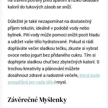
na trávení potravy před spaním a riziko ukládání
kalorií do tukových zásob se sníží.
Důležité je také nezapomínat na dostatečný
příjem tekutin, ideálně v podobě vody nebo
bylinek. Pití vody může pomoci snížit pocit hladu
a udržet vaše tělo hydratované. Pokud si rádi
dopřáváte večer sladkou tečku, zkuste si vybrat
ovoce nebo jogurt bez přidaného cukru. Tím si
dopřejete sladkou chuť bez zbytečných kalorií. S
trochou kreativity a plánování můžete
dosáhnout zdravé a radostné večeře,
která bude
prospěšná pro vaše tělo
i mysl.
Závěrečné Myšlenky