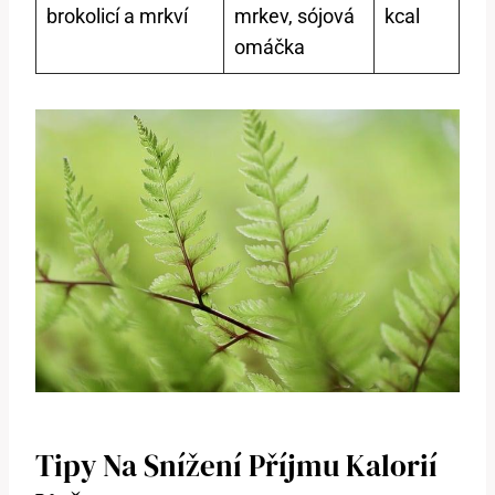
brokolicí a mrkví
mrkev, sójová
kcal
omáčka
Tipy Na Snížení Příjmu Kalorií