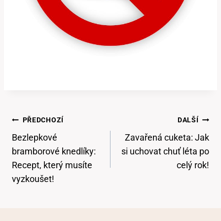
Navigace
PŘEDCHOZÍ
DALŠÍ
Pro
Bezlepkové
Zavařená cuketa: Jak
Příspěvek
bramborové knedlíky:
si uchovat chuť léta po
Recept, který musíte
celý rok!
vyzkoušet!