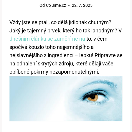
Od
Co Jíme.cz
22. 7. 2025
Vždy jste se ptali, co dělá jídlo tak chutným?
Jaký je tajemný prvek, který ho tak lahodným? V
dnešním článku se zaměříme na
to, v čem
spočívá kouzlo toho nejjemnějšího a
nejslavnějšího z ingrediencí – lepku! Připravte se
na odhalení skrytých zdrojů, které dělají vaše
oblíbené pokrmy nezapomenutelnými.