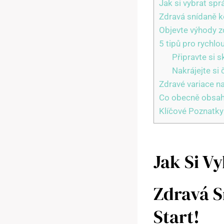
Jak si vybrat sp
Zdravá snídaně ke
Objevte výhody z
5 tipů pro rychlo
Připravte si 
Nakrájejte si 
Zdravé variace n
Co obecně obsah
Klíčové Poznatky
Jak Si V
Zdravá S
Start!