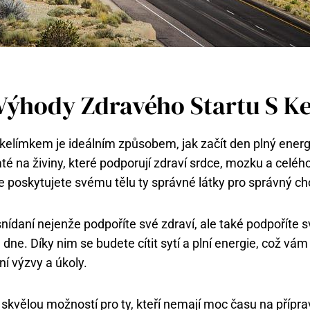
Výhody Zdravého Startu S K
kelímkem je ideálním způsobem, jak začít den plný energie
é na živiny, které podporují zdraví srdce, mozku a celého 
 že poskytujete svému tělu ty správné látky pro správný c
ídaní nejenže podpoříte své zdraví, ale také podpoříte sv
ne. Díky nim se budete cítit sytí a plní energie, což vá
í výzvy a úkoly.
 skvělou možností pro ty, kteří nemají moc času na přípra