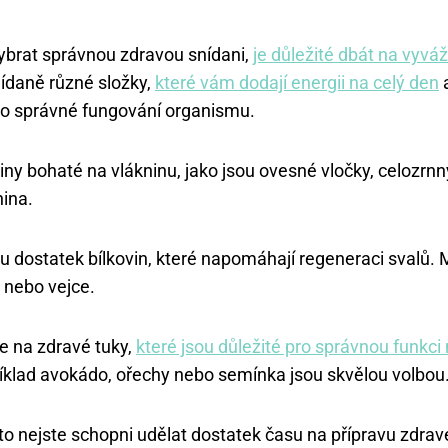
ybrat správnou zdravou snídani,
je důležité dbát na vyvá
ídaně různé složky,
které vám dodají energii na celý den
a
ro správné fungování organismu.
iny bohaté na vlákninu, jako jsou ovesné vločky, celozrn
nina.
u dostatek bílkovin, které napomáhají regeneraci svalů. 
h nebo vejce.
 na zdravé tuky,
které jsou důležité pro správnou funkc
íklad avokádo, ořechy nebo semínka jsou skvělou volbou
to nejste schopni udělat dostatek času na přípravu zdrav