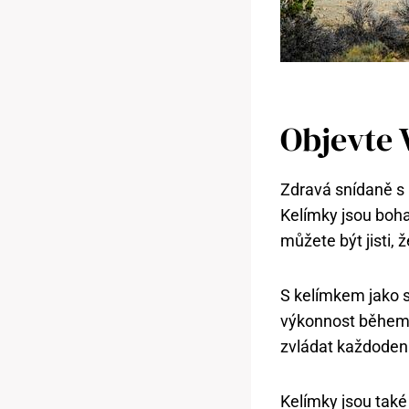
Objevte 
Zdravá snídaně s 
Kelímky jsou bohat
můžete být jisti,
S kelímkem jako sn
výkonnost během d
zvládat každodenn
Kelímky jsou také