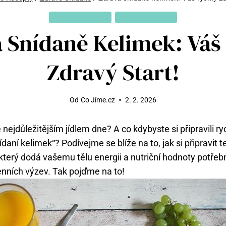
ZDRAVÉ RECEPTY
ZDRAVÉ SNÍDANĚ
 Snídaně Kelimek: Váš
Zdravý Start!
Od
Co Jíme.cz
2. 2. 2026
e nejdůležitějším jídlem dne? A co kdybyste si připravili ry
daní kelimek“? Podívejme se blíže na to, jak si připravit 
který dodá vašemu tělu energii a nutriční hodnoty potř
nních výzev. Tak pojďme na to!