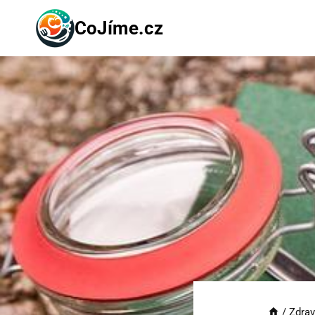
Přeskočit
CoJíme.cz
na
obsah
/
Zdrav