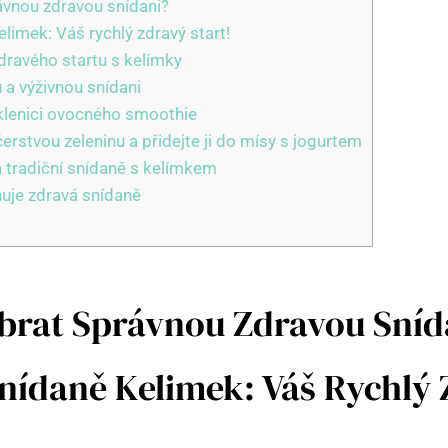
rávnou zdravou snídani?
limek: Váš rychlý zdravý start!
dravého startu s kelímky
u a výživnou snídani
sklenici ovocného smoothie
čerstvou zeleninu a přidejte ji do mísy s jogurtem
a tradiční snídaně s kelímkem
uje zdravá snídaně
ybrat Správnou Zdravou Sníd
nídaně Kelimek: Váš Rychlý