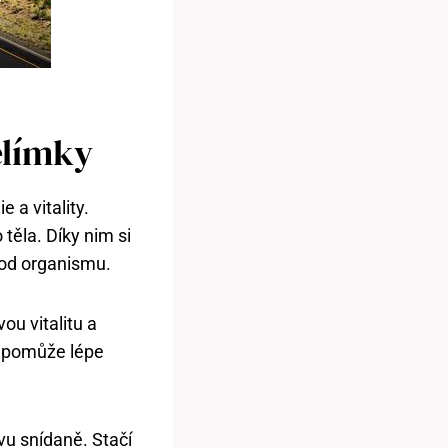
elímky
 a vitality.
těla. Díky nim si
hod organismu.
ou vitalitu a
m pomůže lépe
vu snídaně. Stačí