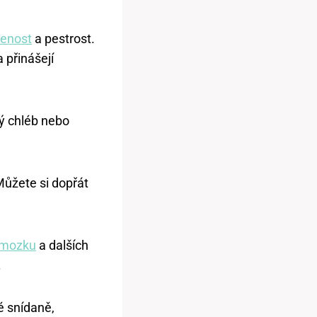
ženost
a pestrost.
 přinášejí
ný chléb nebo
Můžete si dopřát
i mozku
a dalších
.
é snídaně,