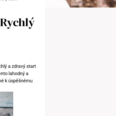
 Rychlý
chlý a zdravý start
tento lahodný a
ebné k úspěšnému