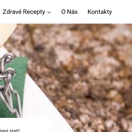
Zdravé Recepty
O Nás
Kontakty
avý start!