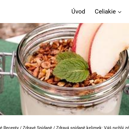
Úvod
Celiakie
é Recepty
/
Zdravé Snídaně
/
Zdravá snídaně kelimek: Váš rychlý zdr