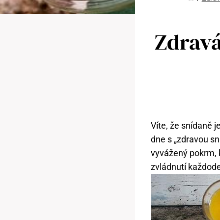
Zdravá
Víte, že snídaně j
dne s „zdravou sní
vyvážený pokrm, 
zvládnutí každode