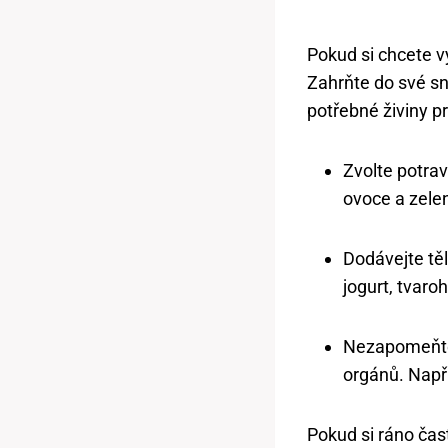
Pokud si chcete v
Zahrňte do své sn
potřebné živiny p
Zvolte potrav
ovoce a zele
Dodávejte těl
jogurt, tvaro
Nezapomeňte
orgánů. Např
Pokud si ráno čas