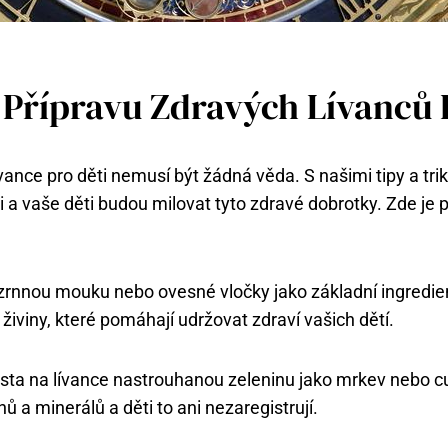
 Přípravu Zdravých Lívanců 
ívance pro děti nemusí být žádná věda. S našimi tipy a tri
 a vaše děti budou milovat tyto zdravé dobrotky. Zde je p
ozrnnou mouku nebo ovesné vločky jako základní ingredi
 živiny, které pomáhají udržovat zdraví vašich dětí.
ěsta na lívance nastrouhanou zeleninu jako mrkev nebo c
ů a minerálů a děti to ani nezaregistrují.