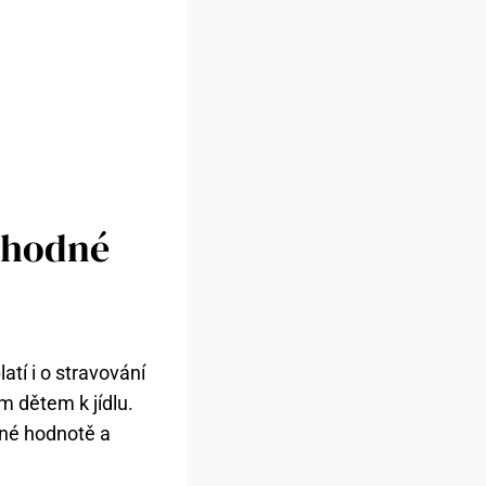
 Vhodné
atí i o stravování
m dětem k jídlu.
vné hodnotě a