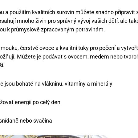
u a použitím kvalitních surovin můžete snadno připravit z
ahují mnoho živin pro správný vývoj vašich dětí, ale ta
ivou k průmyslově zpracovaným potravinám.
í mouku, čerstvé ovoce a kvalitní tuky pro pečení a vytvoř
zbožňují. Můžete je podávat s ovocem, medem nebo tvaro
ší.
e jsou bohaté na vlákninu, vitamíny a minerály
žovat energii po celý den
snídaně nebo svačina