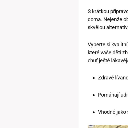
S krátkou přípravo
doma. Nejenže obs
skvělou alternat
Vyberte si kvalitn
které vaše děti 
chuť ještě lákavěj
Zdravé lívanc
Pomáhají udr
Vhodné jako 