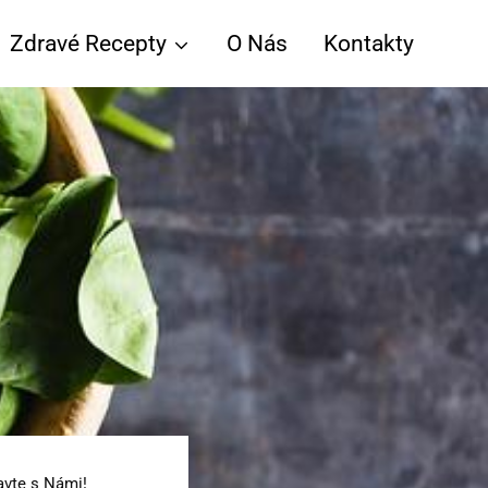
Zdravé Recepty
O Nás
Kontakty
avte s Námi!