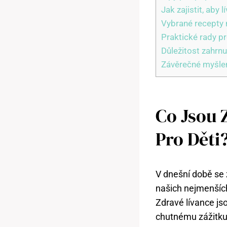
Jak zajistit, aby 
Vybrané recepty n
Praktické rady p
Důležitost zahrnu
Závěrečné myšle
Co Jsou 
Pro Děti
V dnešní době se z
našich nejmenších
Zdravé lívance js
chutnému zážitku