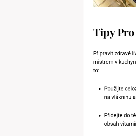
Tipy Pro
Připravit zdravé l
mistrem v kuchyni
to:
Použijte cel
na vlákninu a
Přidejte do t
obsah vitamín