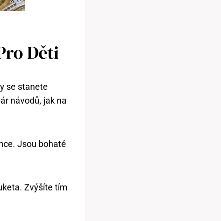
Pro Děti
ky se stanete
ár návodů, jak na
ence. Jsou bohaté
uketa. Zvýšíte tím