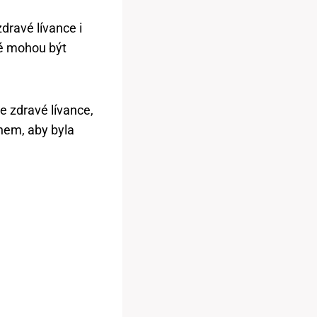
dravé lívance i
ké mohou být
te zdravé lívance,
hem, aby byla