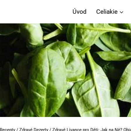
Úvod
Celiakie
 Recepty
/
Zdravé Dezerty
/
Zdravé Lívance pro Děti: Jak na Ně? Obj