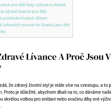
lívance pro děti byly výživné a chutné
a zdravé lívance pro děti
ro podávání lívanců dětem
tí zdravých surovin do lívanců pro děti
nky
Zdravé Lívance A Proč Jsou
?
dá, že zdravý životní styl je stále více na vzestupu, a to pl
. Proto je důležité, abychom dbali na to, co dáváme naši
ou skvělou volbou pro snídani nebo svačinu díky své výži
.