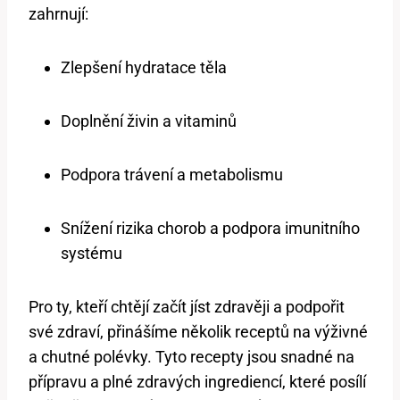
zahrnují:
Zlepšení⁣ hydratace⁢ těla
Doplnění živin a vitaminů
Podpora ⁤trávení ⁣a metabolismu
Snížení‍ rizika chorob a podpora imunitního‌
systému
Pro ty, ​kteří chtějí začít jíst zdravěji a podpořit
své zdraví, ⁣přinášíme několik⁣ receptů na výživné⁤
a‌ chutné ‍polévky.⁤ Tyto recepty ⁢jsou​ snadné na
přípravu a ⁤plné zdravých ingrediencí, které posílí