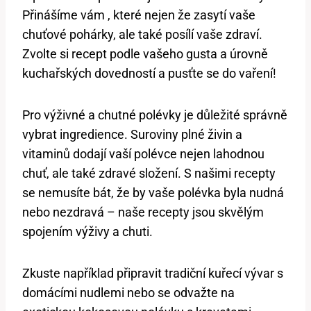
Přinášíme vám , které nejen že zasytí vaše
chuťové ⁢pohárky, ale⁣ také posílí‌ vaše‍ zdraví. ​
Zvolte si​ recept podle⁢ vašeho gusta⁢ a úrovně
kuchařských dovedností a‌ pusťte se do vaření!
Pro výživné a‌ chutné⁤ polévky je důležité ⁣správně
vybrat ingredience. Suroviny plné živin a
vitaminů dodají vaší ⁢polévce ⁢nejen ‍lahodnou⁣
chuť, ale také⁤ zdravé složení. S našimi⁣ recepty
se nemusíte⁣ bát, že‍ by ​vaše⁤ polévka byla nudná⁢
nebo nezdravá – naše recepty jsou skvělým
spojením výživy a chuti.
Zkuste například‌ připravit tradiční kuřecí ⁢vývar​ s
domácími nudlemi nebo se odvažte ⁤na