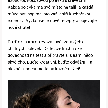
⁣exotickou kokosovou polévku s krevetami.
⁤Každá polévka ⁢má své místo⁤ na talíři a⁣ každá
může být inspirací pro vaši další kuchařskou
expedici. Vyzkoušejte​ nové recepty a objevujte
nové⁣ chutě!
Pojďte s ⁤námi objevovat ⁢svět zdravých ‌a
chutných polévek. Dejte své kuchařské⁢
dovednosti na test a připravte⁤ si s námi něco
skvělého. Buďte‍ kreativní, buďte ⁣odvážní – ⁤a
hlavně⁢ si pochutnejte na každém ‍lžící!