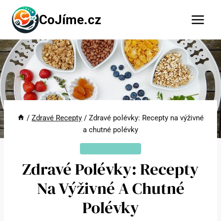
Přeskočit
CoJíme.cz
na
obsah
/
Zdravé Recepty
/
Zdravé polévky: Recepty na výživné
a chutné polévky
ZDRAVÉ RECEPTY
Zdravé Polévky: Recepty
Na Výživné A Chutné
Polévky