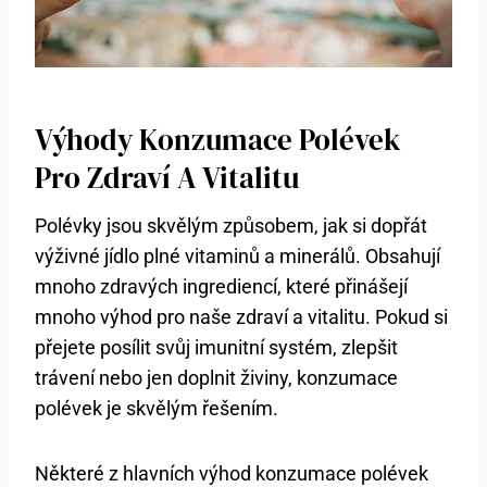
Výhody Konzumace Polévek
Pro Zdraví A Vitalitu
Polévky⁢ jsou ‌skvělým způsobem, ⁤jak si dopřát
výživné jídlo ‍plné ​vitaminů a minerálů. Obsahují
mnoho zdravých ​ingrediencí, ‍které přinášejí‌
mnoho⁢ výhod ​pro ‍naše zdraví a vitalitu. Pokud si
přejete posílit svůj​ imunitní ⁣systém,⁤ zlepšit‍
trávení⁢ nebo jen doplnit ⁢živiny, ​konzumace
polévek ‍je skvělým řešením.
Některé z hlavních výhod konzumace polévek