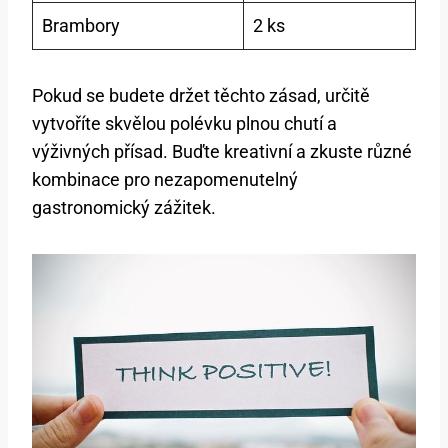
Brambory
2 ks
Pokud se⁤ budete držet těchto zásad, určitě⁤
vytvoříte ‌skvělou polévku plnou chutí a
výživných přísad. ​Buďte kreativní a ‌zkuste různé
kombinace pro ​nezapomenutelný
⁤gastronomický⁤ zážitek.