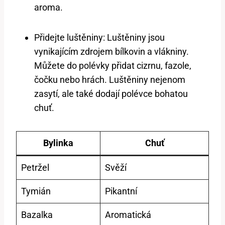
aroma.
Přidejte luštěniny: Luštěniny jsou
vynikajícím zdrojem⁣ bílkovin a vlákniny.
Můžete do polévky přidat cizrnu, ‌fazole,
čočku ⁤nebo hrách. Luštěniny nejenom
zasytí, ale také dodají ⁢polévce bohatou
chuť.
Bylinka
Chuť
Petržel
Svěží
Tymián
Pikantní
Bazalka
Aromatická