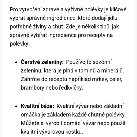
Pro vytvoření zdravé a výživné ⁣polévky je klíčové
vybrat ⁣správné ingredience, které dodají⁣ jídlu
potřebné živiny ​a chuť. Zde je ⁢několik tipů, jak
správně vybírat⁣ ingredience pro ​recepty⁢ na
⁤polévky:
Čerstvé zeleniny:
⁣ Používejte sezónní
zeleninu, která je plná ‍vitaminů ⁤a ⁤minerálů.
Zahrňte do receptu⁢ například mrkev, celer,​
brambory nebo ředkvičky.
Kvalitní báze:
⁤ Kvalitní ⁢vývar nebo základní
omáčka ⁢je základem každé ⁤chutné polévky.
Můžete si vyrobit ‌domácí vývar nebo ⁢použít
kvalitní vývarovou kostku.