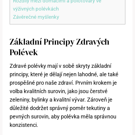
Rozdíly ‍mezi domácími a polotovary ve
výživných ​polévkách
Závěrečné myšlenky
Základní‍ Principy Zdravých
Polévek
Zdravé ‍polévky mají v sobě skryty základní
principy, které‍ je dělají nejen lahodné, ale‍ také
prospěšné pro naše zdraví. Prvním krokem je
volba kvalitních‌ surovin, jako⁢ jsou ⁤čerstvé
zeleniny,‌ bylinky a kvalitní vývar.​ Zároveň je
důležité dodržet⁢ správný poměr tekutiny a
pevných surovin, aby polévka měla správnou
konzistenci.