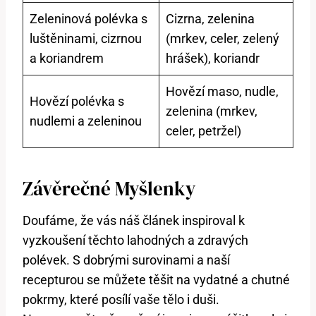
Zeleninová⁤ polévka‍ s
Cizrna, zelenina
‍luštěninami, cizrnou
⁢(mrkev, ​celer, zelený
a koriandrem
hrášek), ‌koriandr
Hovězí maso, nudle,⁢
Hovězí‌ polévka s
zelenina (mrkev,
nudlemi a zeleninou
‍celer,⁤ petržel)
Závěrečné Myšlenky
Doufáme, ⁣že‍ vás náš článek inspiroval ⁢k⁢
vyzkoušení těchto lahodných a zdravých
polévek. S dobrými surovinami⁤ a naší
recepturou se můžete těšit na vydatné a chutné
pokrmy, které‍ posílí ‌vaše tělo i duši.