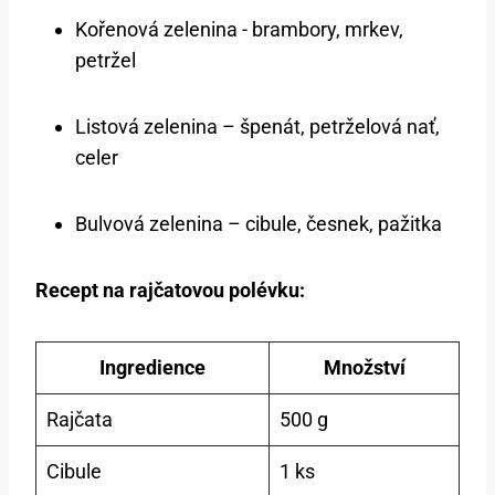
Kořenová ‍zelenina -​ brambory, mrkev,
petržel
Listová zelenina⁤ – špenát, petrželová ‌nať,
celer
Bulvová zelenina – cibule, česnek, pažitka
Recept na rajčatovou polévku:
Ingredience
Množství
Rajčata
500 ⁤g
Cibule
1⁢ ks