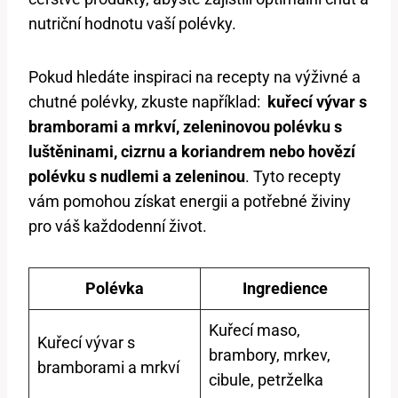
nutriční ⁢hodnotu vaší polévky.
Pokud hledáte inspiraci‌ na recepty na výživné a‍
chutné polévky, zkuste například: ⁤
kuřecí ‍vývar s
bramborami a mrkví, zeleninovou ⁣polévku s
luštěninami, ​cizrnu a koriandrem ⁤nebo hovězí
polévku ​s​ nudlemi‍ a zeleninou
.⁤ Tyto recepty
vám pomohou⁤ získat⁤ energii a potřebné živiny
pro ​váš každodenní⁢ život.
Polévka
Ingredience
Kuřecí maso,
Kuřecí vývar⁣ s
brambory, ⁤mrkev,
bramborami a mrkví
cibule,⁤ petrželka