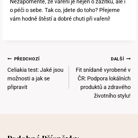
Nezapomeňte, že vaření je nejen o⁢ zážitku, ale ⁣i
o‍ péči o sebe. Tak co, jdete ⁢do toho? Přejeme
vám hodně‌ štěstí ⁣a dobré chuti při vaření!
Navigace
PŘEDCHOZÍ
DALŠÍ
Pro
Celiakia test: Jaké jsou
Fit snídaně vyrobené v
Příspěvek
možnosti a jak se
ČR: Podpora lokálních
připravit
produktů a zdravého
životního stylu!