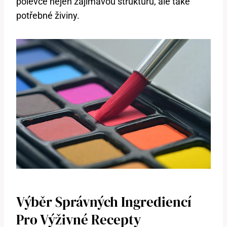
polévce⁢ nejen⁢ zajímavou⁤ strukturu, ⁣ale také
potřebné ‌živiny. ⁢
Výběr Správných ⁤ingrediencí
Pro Výživné Recepty