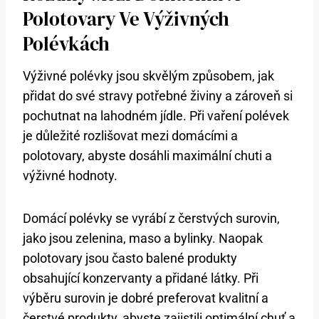
Polotovary Ve Výživných ​
Polévkách
Výživné polévky jsou skvělým‍ způsobem, jak
přidat do své ​stravy potřebné živiny⁤ a zároveň si⁤
pochutnat na⁢ lahodném⁣ jídle.⁤ Při ⁢vaření polévek
je důležité rozlišovat mezi domácími a‌
polotovary, abyste ⁤dosáhli maximální chuti a ​
výživné hodnoty.
Domácí polévky se vyrábí z ⁤čerstvých surovin,
‌jako jsou zelenina, maso a bylinky. Naopak
polotovary jsou často balené produkty⁤
obsahující konzervanty a přidané⁢ látky. Při
⁣výběru surovin ⁣je ‍dobré ‌preferovat ​kvalitní a
⁣čerstvé produkty, abyste zajistili ‍optimální ⁣chuť a