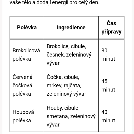
⁣vaše tělo⁢ a ‍dodají energii⁢ pro⁤ celý den.
Čas
Polévka
Ingredience
přípravy
Brokolice, ⁤cibule,
Brokolicová
30
česnek, zeleninový
polévka
minut
vývar
Červená‍
Čočka, cibule,
45
čočková
mrkev, rajčata,
minut
polévka
‌zeleninový vývar
Houby,⁢ cibule,
Houbová
40⁤
smetana, zeleninový
polévka
minut
vývar