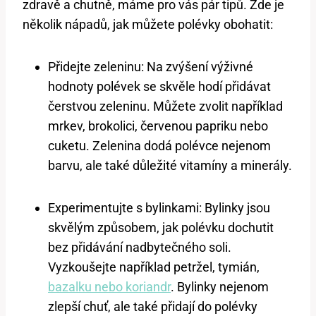
zdravě ⁢a chutně, máme pro vás ⁢pár tipů. Zde je
několik‌ nápadů, ⁢jak​ můžete​ polévky⁣ obohatit:
Přidejte zeleninu:⁢ Na⁤ zvýšení výživné
hodnoty ​polévek se skvěle ‍hodí přidávat
čerstvou zeleninu. Můžete zvolit například
mrkev, brokolici, ‌červenou papriku nebo
cuketu. Zelenina dodá polévce ⁢nejenom
barvu, ale také ‌důležité ​vitamíny ​a minerály.
Experimentujte s ⁢bylinkami: Bylinky ‍jsou
skvělým‍ způsobem, jak polévku‍ dochutit
bez ‌přidávání‍ nadbytečného soli.
Vyzkoušejte například petržel, tymián,
bazalku nebo koriandr
. Bylinky nejenom
zlepší chuť, ale také přidají‌ do polévky⁤