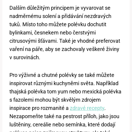
Dalším důležitým principem je vyvarovat se
nadměrnému solení​ a⁤ přidávání nezdravých ​
tuků.⁤ Místo toho můžete polévku dochutit
bylinkami, česnekem nebo čerstvými
citrusovými⁢ šťávami. Také je vhodné preferovat
vaření na páře, aby se zachovaly veškeré ⁤živiny
v surovinách.
Pro výživné ‌a chutné polévky se ⁣také‌ můžete
‍inspirovat⁢ různými ⁢kuchyněmi⁤ světa.‌ Například
thajská polévka tom yum ​nebo mexická polévka
s fazolemi​ mohou být skvělým zdrojem⁤
inspirace pro rozmanité a ​
zdravé recepty
.
Nezapomeňte také ⁣na ⁤pestrost příloh, jako⁢ jsou
luštěniny, cereálie nebo ⁣semínka, které ‌dodají