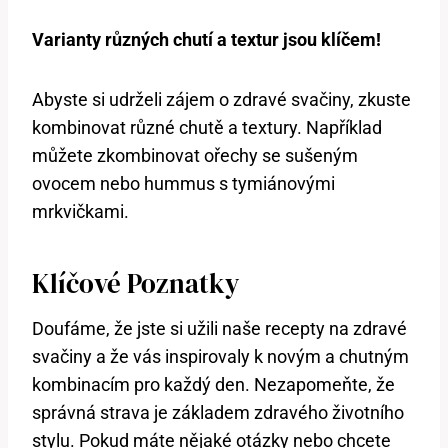
Varianty různých‌ chutí a textur jsou ⁢klíčem!
Abyste si udrželi zájem o zdravé svačiny, zkuste
kombinovat různé chutě a textury. Například
můžete zkombinovat‌ ořechy se sušeným​
ovocem nebo‌ hummus s tymiánovými
‌mrkvičkami.
Klíčové⁢ Poznatky
Doufáme, že⁤ jste si užili naše⁢ recepty⁤ na‌ zdravé
svačiny ‌a že vás ‍inspirovaly k‌ novým a chutným
kombinacím ‌pro každý den. Nezapomeňte, že⁤
správná⁣ strava je základem zdravého⁢ životního
stylu. Pokud máte nějaké otázky nebo chcete