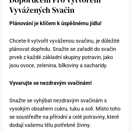
Vyvážených Svačin
Plánování je ⁢klíčem k úspěšnému ​jídlu!
Chcete-li vytvořit vyváženou svačinu, je důležité
plánovat dopředu. Snažte se zařadit do svačin ​
prvek z každé⁣ základní skupiny potravin, jako
jsou ovoce,⁤ zelenina, bílkoviny ‍a sacharidy.
Vyvarujte se ⁣nezdravým ‌svačinám!
Snažte se vyhýbat nezdravým svačinám s
vysokým‌ obsahem cukru, ​tuku a soli. Místo toho
se soustřeďte na přírodní a celé potraviny, které
dodají vašemu tělu potřebné živiny.