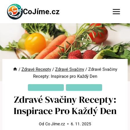
Přeskočit
CoJíme.cz
na
obsah
/
Zdravé Recepty
/
Zdravé Svačiny
/
Zdravé Svačiny
Recepty: Inspirace pro Každý Den
ZDRAVÉ RECEPTY
ZDRAVÉ SVAČINY
Zdravé Svačiny Recepty:
Inspirace Pro Každý Den
Od
Co Jíme.cz
6. 11. 2025