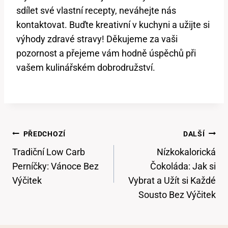
sdílet své vlastní ⁤recepty, neváhejte nás
kontaktovat.⁤ Buďte kreativní v kuchyni a​ užijte si
výhody⁢ zdravé stravy! Děkujeme za vaši
pozornost⁤ a přejeme vám hodně úspěchů při
vašem⁤ kulinářském dobrodružství.
Navigace
PŘEDCHOZÍ
DALŠÍ
Pro
Tradiční Low Carb
Nízkokalorická
Příspěvek
Perníčky: Vánoce Bez
Čokoláda: Jak si
Výčitek
Vybrat a Užít si Každé
Sousto Bez Výčitek