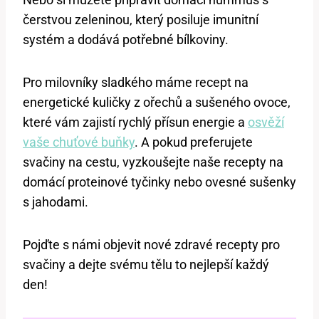
čerstvou‌ zeleninou, který posiluje imunitní
systém a dodává ​potřebné bílkoviny.
Pro‌ milovníky sladkého máme recept‍ na
‌energetické kuličky z⁣ ořechů a sušeného ovoce,
které vám zajistí rychlý přísun energie a
osvěží
vaše chuťové buňky
.⁣ A‌ pokud preferujete
svačiny na⁤ cestu, vyzkoušejte naše recepty na
domácí proteinové tyčinky nebo ‍ovesné sušenky
s jahodami.
Pojďte s námi ⁢objevit nové zdravé recepty pro‍
svačiny a dejte svému tělu⁢ to nejlepší každý
den!