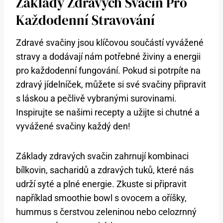
Základy Zdravých Svačin Pro
Každodenní Stravování
Zdravé svačiny jsou klíčovou součástí vyvážené
stravy a dodávají⁣ nám⁢ potřebné živiny a energii
pro⁢ každodenní ⁤fungování. Pokud si potrpíte ​na
⁢zdravý jídelníček,‌ můžete ⁣si své svačiny připravit
s láskou a pečlivě vybranými surovinami.
Inspirujte se našimi recepty⁣ a⁢ užijte si chutné a
vyvážené svačiny každý den!
Základy zdravých svačin ‌zahrnují kombinaci
bílkovin, sacharidů a zdravých ‍tuků, které nás
udrží syté ⁣a plné energie. Zkuste si připravit
například ⁤smoothie bowl⁣ s ovocem a oříšky,
hummus s čerstvou zeleninou nebo ⁤celozrnný