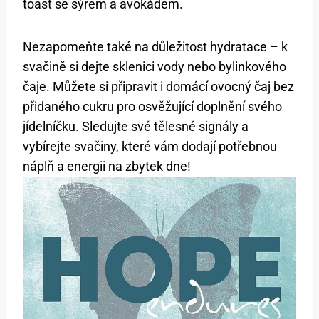
toast se sýrem a​ avokádem.
Nezapomeňte také na důležitost hydratace – ‍k
⁣svačině si dejte sklenici ​vody⁢ nebo bylinkového
čaje. Můžete si připravit i domácí ovocný ⁢čaj bez
přidaného cukru ⁢pro osvěžující doplnění svého
jídelníčku. Sledujte ​své tělesné signály a
vybírejte svačiny, které vám ⁢dodají potřebnou
náplň ⁢a energii‌ na zbytek dne!