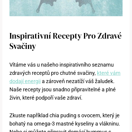
Inspirativní Recepty Pro Zdravé
Svačiny
Vítáme vás ⁣u našeho inspirativního⁢ seznamu
zdravých⁣ receptů pro chutné svačiny,⁤
které vám
dodají energii
a zároveň nezatíží váš žaludek. ​
Naše recepty jsou⁣ snadno připravitelné a plné
živin, které podpoří vaše ‍zdraví.
Zkuste​ například chia puding s ⁤ovocem, který je
bohatý na omega-3 ⁤mastné kyseliny a vlákninu.
Nebo si můžete připravit domácí hummus s