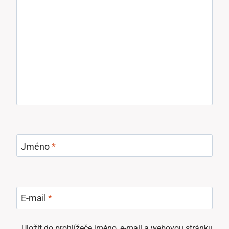
Jméno
*
E-mail
*
Uložit do prohlížeče jméno, e-mail a webovou stránku