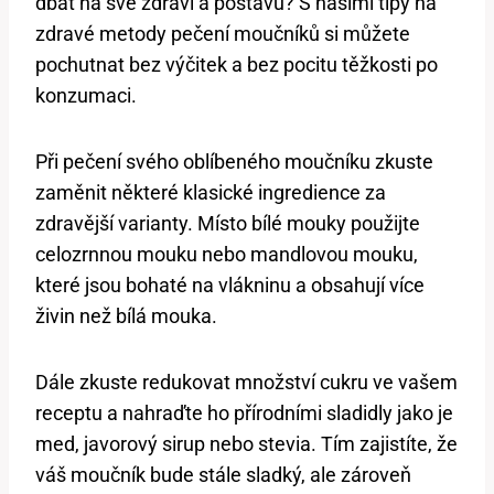
dbát na své zdraví a postavu? S našimi tipy na
zdravé metody pečení moučníků si můžete
pochutnat bez výčitek a bez pocitu těžkosti po
konzumaci.
Při pečení svého oblíbeného moučníku zkuste
zaměnit některé klasické ingredience za
zdravější varianty. Místo bílé mouky použijte
celozrnnou mouku nebo mandlovou mouku,
které jsou bohaté na vlákninu a obsahují více
živin než bílá mouka.
Dále zkuste redukovat množství cukru ve vašem
receptu a nahraďte ho přírodními sladidly jako je
med, javorový sirup nebo stevia. Tím zajistíte, že
váš moučník bude stále sladký, ale zároveň