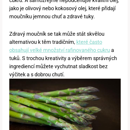
cukru. A samozřejmě nepodceňujte kvalitní olej,
jako je olivový nebo kokosový olej, které přidají
moučníku jemnou chuť a zdravé tuky.
Zdravý moučník se tak může stát skvělou
alternativou k těm tradičním,
které často
obsahují velké množství rafinovaného cukru
a
tuků. S trochou kreativity a výběrem správných
ingrediencí můžete vychutnat sladkost bez
výčitek a s dobrou chutí.