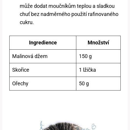
může dodat moučníkům teplou a sladkou
chuť bez nadměrného použití rafinovaného
cukru.
Ingredience
Množství
Malinová džem
150 g
Skořice
1 lžička
Ořechy
50 g