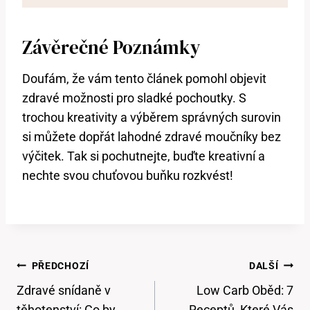
Závěrečné Poznámky
Doufám, že vám tento článek pomohl objevit
zdravé možnosti pro sladké pochoutky. S
trochou kreativity a výběrem správných surovin
si můžete dopřát lahodné zdravé moučníky bez
výčitek. Tak si pochutnejte, buďte kreativní a
nechte svou chuťovou buňku rozkvést!
Navigace
PŘEDCHOZÍ
DALŠÍ
Pro
Zdravé snídaně v
Low Carb Oběd: 7
těhotenství: Co by
Receptů, Které Vás