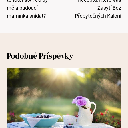
Příspěvek
měla budoucí
Zasytí Bez
maminka snídat?
Přebytečných Kalorií
Podobné Příspěvky