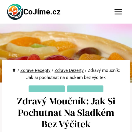
Přeskočit
CoJíme.cz
na
obsah
/
Zdravé Recepty
/
Zdravé Dezerty
/
Zdravý moučník:
Jak si pochutnat na sladkém bez výčitek
ZDRAVÉ DEZERTY
ZDRAVÉ RECEPTY
Zdravý Moučník: Jak Si
Pochutnat Na Sladkém
Bez Výčitek