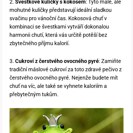
2.
Švestkové kuličky s kokosem
: Tyto malé, ale
mohutné kuličky představují ideální sladkou
svačinu pro vánoční čas. Kokosová chuť v
kombinaci se švestkami vytváří dokonalou
harmonii chutí, která vás určitě potěší bez
zbytečného příjmu kalorií.
3.
Cukroví z čerstvého ovocného pyré
: Zamiňte
tradiční máslové cukroví za toto zdravé pečivo z
čerstvého ovocného pyré. Nejenže budete mít
chuť na víc, ale také se vyhnete kaloriím a
přebytečným tukům.