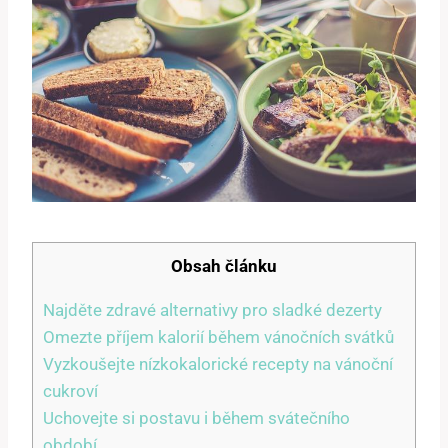
Obsah článku
Najděte zdravé alternativy pro sladké dezerty
Omezte příjem kalorií během vánočních svátků
Vyzkoušejte nízkokalorické recepty na vánoční
cukroví
Uchovejte si postavu i během svátečního
období