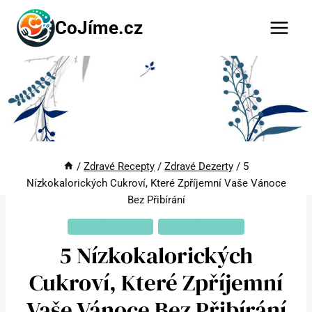
Přeskočit
CoJíme.cz
na
obsah
/
Zdravé Recepty
/
Zdravé Dezerty
/
5
Nízkokalorických Cukroví, Které Zpříjemní Vaše Vánoce
Bez Přibírání
ZDRAVÉ DEZERTY
ZDRAVÉ RECEPTY
5 Nízkokalorických
Cukroví, Které Zpříjemní
Vaše Vánoce Bez Přibírání