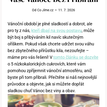
Od
Co Jíme.cz
11. 7. 2026
Vánoční období je plné sladkostí a dobrot, ale
pro ty z nás,
kteří dbají na svou postavu
, může
být boj s přibýváním kil navíc skutečným
oříškem. Pokud však chcete udržet svou váhu
bez zbytečného přírůstku kila, nezoufejte –
máme pro vás řešení! V
tomto článku se dozvíte
o 5 nízkokalorických cukrovích, které vám
pomohou zpříjemnit vánoční atmosféru, aniž
byste při tom přibrali. Přečtěte si náš nejnovější
průvodce a objevte, jak si můžete dopřát
sladkou chuť Vánoc bez viny a obav.