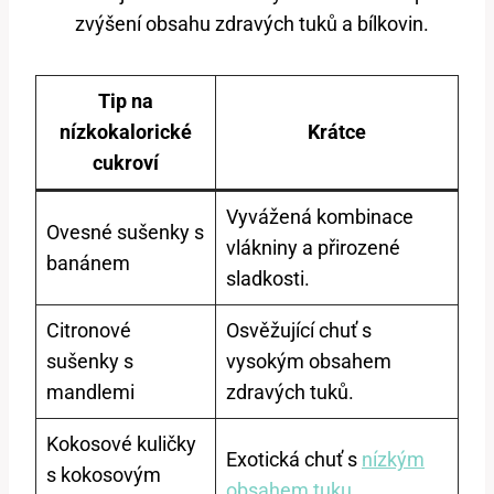
zvýšení obsahu zdravých tuků a bílkovin.
Tip na
nízkokalorické
Krátce
cukroví
Vyvážená kombinace
Ovesné sušenky s
vlákniny a přirozené
banánem
sladkosti.
Citronové
Osvěžující chuť s
sušenky s
vysokým obsahem
mandlemi
zdravých tuků.
Kokosové kuličky
Exotická chuť s
nízkým
s kokosovým
obsahem tuku
.