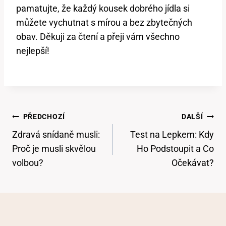
pamatujte, že každý kousek dobrého jídla si
můžete vychutnat s mírou a bez zbytečných
obav. Děkuji za čtení a přeji vám všechno
nejlepší!
Navigace
PŘEDCHOZÍ
DALŠÍ
Pro
Zdravá snídaně musli:
Test na Lepkem: Kdy
Příspěvek
Proč je musli skvělou
Ho Podstoupit a Co
volbou?
Očekávat?