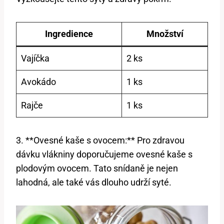
Ingredience
Množství
Vajíčka
2 ks
Avokádo
1 ks
Rajče
1 ks
3. **Ovesné kaše s ovocem:** Pro zdravou
dávku vlákniny doporučujeme ovesné kaše s
plodovým ovocem. Tato snídaně je nejen
lahodná, ale také vás dlouho udrží syté.