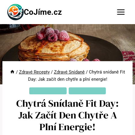
Přeskočit
CoJíme.cz
na
obsah
/
Zdravé Recepty
/
Zdravé Snídaně
/
Chytrá snídaně Fit
Day: Jak začít den chytře a plní energie!
ZDRAVÉ RECEPTY
ZDRAVÉ SNÍDANĚ
Chytrá Snídaně Fit Day:
Jak Začít Den Chytře A
Plní Energie!