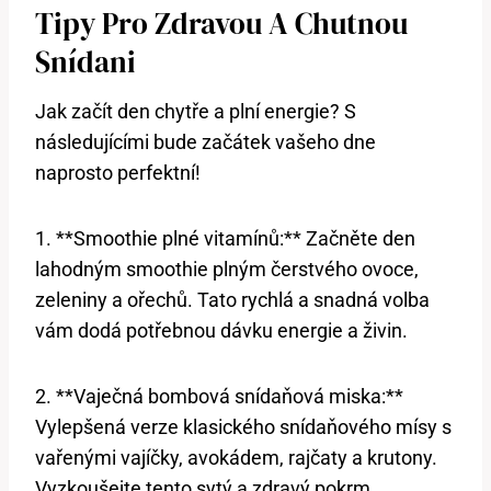
Tipy Pro Zdravou A Chutnou
Snídani
Jak začít den chytře a plní energie? S
následujícími bude začátek vašeho dne
naprosto perfektní!
1. **Smoothie plné vitamínů:** Začněte den
lahodným smoothie plným čerstvého ovoce,
zeleniny a ořechů. Tato rychlá a snadná volba
vám dodá potřebnou dávku energie a živin.
2. **Vaječná bombová snídaňová miska:**
Vylepšená verze klasického snídaňového mísy s
vařenými vajíčky, avokádem, rajčaty a krutony.
Vyzkoušejte tento sytý a zdravý pokrm.