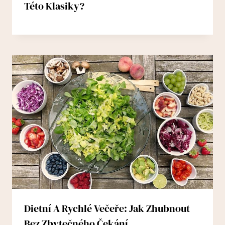
Této Klasiky?
Dietní A Rychlé Večeře: Jak Zhubnout
Bez Zbytečného Čekání