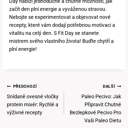
Day nabízí jednoduché a chutné možnosti, jak
začít den plní energie a vyváženou stravou.
Nebojte se experimentovat a objevovat nové
recepty, které vám dodají potřebnou motivaci a
vitalitu na celý den. S Fit Day se stanete
mistrem svého vlastního života! Buďte chytří a
plní energie!
Navigace
PŘEDCHOZÍ
DALŠÍ
Pro
Snídaně ovesné vločky
Paleo Pecivo: Jak
Příspěvek
protein mixér: Rychlé a
Připravit Chutné
výživné recepty
Bezlepkové Pecivo Pro
Vaši Paleo Dietu