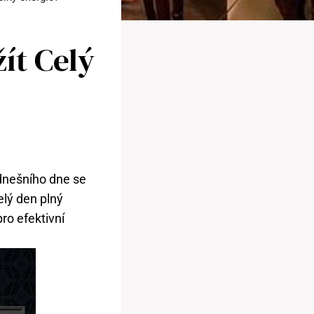
ít Celý
 dnešního dne se
elý den plný
pro efektivní