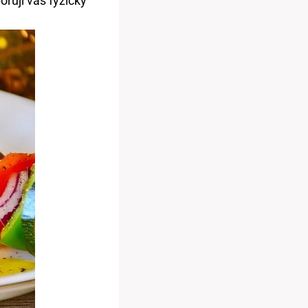
rují váš fyzický