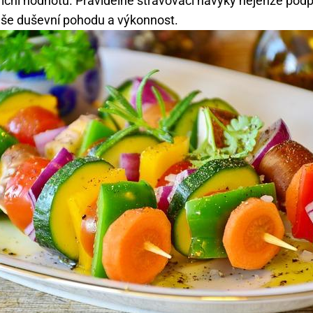
riční hodnotu. Pravidelné stravovací návyky nejenže podpo
vaše duševní pohodu a výkonnost.