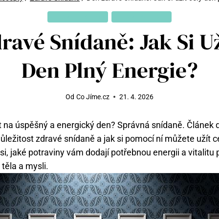
ZDRAVÉ RECEPTY
ZDRAVÉ SNÍDANĚ
ravé Snídaně: Jak Si Už
Den Plný Energie?
Od
Co Jíme.cz
21. 4. 2026
ept na úspěšný a energický den? Správná snídaně. Článek
ůležitost zdravé snídaně a jak si pomocí ní můžete užít c
si, jaké potraviny vám dodají potřebnou energii a vitalitu 
těla a mysli.