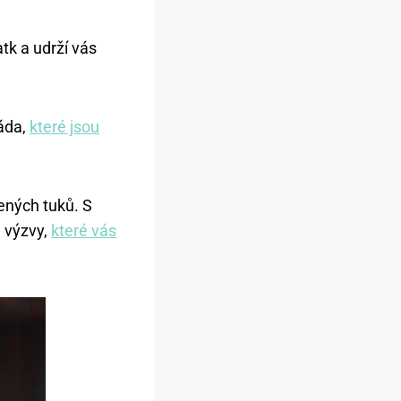
atk a udrží vás
áda,
které jsou
ených tuků. S
a výzvy,
které vás