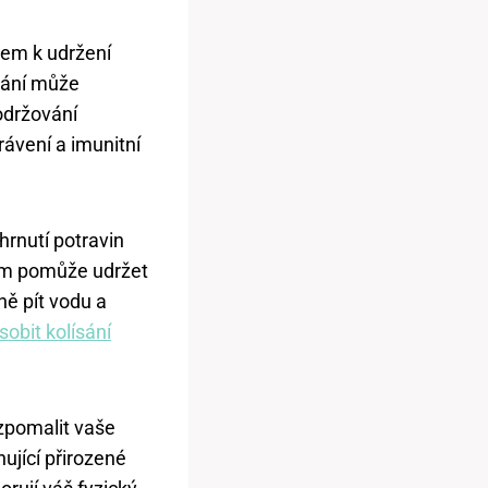
čem k udržení
vání může
dodržování
rávení a imunitní
hrnutí potravin
vám pomůže udržet
ně pít vodu a
obit kolísání
zpomalit vaše
ující přirozené