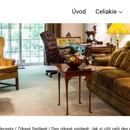
Úvod
Celiakie
Recepty
/
Zdravé Snídaně
/
Den zdravé snídaně: Jak si užít celý den 