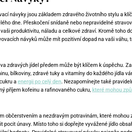
vací návyky jsou základem zdravého životního stylu a klí
lého dne. Přeskočení snídaně nebo nepravidelné stravo
t vaši produktivitu, náladu a celkové zdraví. Kromě toho 
vovacích návyků může mít pozitivní dopad na vaši váhu, t
ava zdravých jídel předem může být klíčem k úspěchu. Za
inu, bílkoviny, zdravé tuky a vitamíny do každého jídla 
 cukru a
energii po celý den
. Nezapomínejte také pravidel
ý příjem kofeinu a rafinovaného cukru,
které mohou způs
ým občerstvením a nezdravým potravinám, které mohou 
t pocit únavy. Místo toho si dopřejte vyvážené jídlo obsah