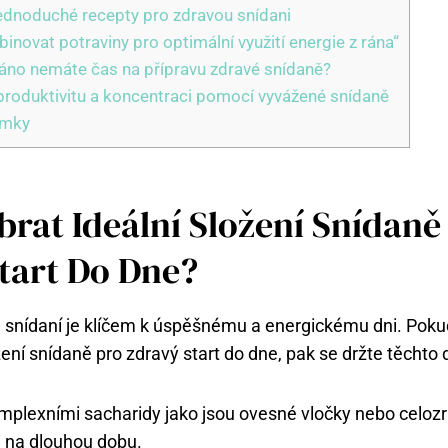
 jednoduché recepty pro zdravou snídani
novat potraviny pro optimální využití energie z rána“
ráno nemáte čas na přípravu zdravé snídaně?
 produktivitu a koncentraci pomocí vyvážené snídaně
ámky
ybrat Ideální Složení Snídaně
tart Do Dne?
 snídaní je klíčem k úspěšnému a energickému dni. Pokud 
žení snídaně pro zdravý start do dne, pak se držte těchto
mplexními sacharidy jako jsou ovesné vločky nebo celozr
i na dlouhou dobu.