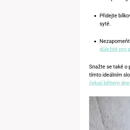
Přidejte bílk
syté.
Nezapomeňte 
důležité pro
Snažte se také o 
tímto ideálním slo
čekají během dne