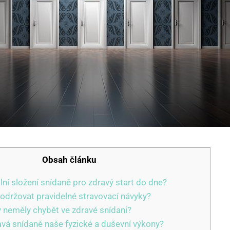
Obsah článku
ální složení snídaně pro zdravý start do dne?
dodržovat pravidelné stravovací návyky?
y neměly chybět ve zdravé snídani?
avá snídaně naše fyzické a duševní výkony?