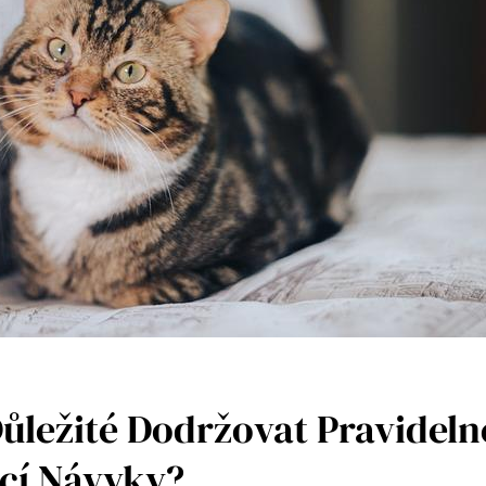
Důležité Dodržovat Pravideln
cí Návyky?