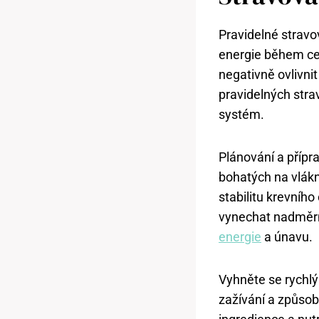
Pravidelné stravo
energie během ce
negativně ovlivni
pravidelných stra
systém.
Plánování a přípr
bohatých na vlákn
stabilitu krevního
vynechat nadměrn
energie
a únavu.
Vyhněte se rychl
zažívání a způsobi