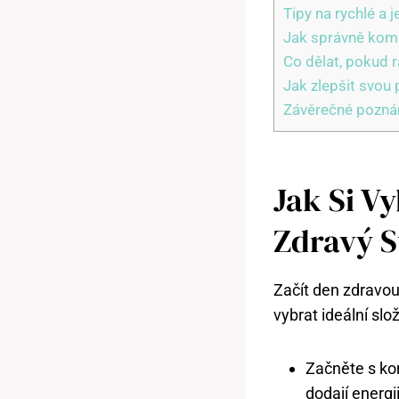
Tipy na rychlé a
Jak správně kombi
Co dělat, pokud 
Jak zlepšit svou
Závěrečné pozn
Jak Si V
Zdravý S
Začít den zdravou
vybrat ideální slo
Začněte s ko
dodají energi