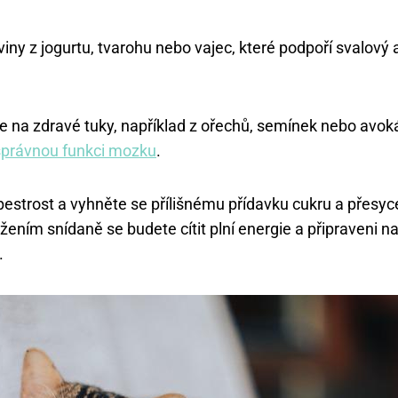
oviny z jogurtu, tvarohu nebo vajec, které podpoří svalový 
na zdravé tuky, například z ořechů, semínek nebo avok
 správnou funkci mozku
.
pestrost a vyhněte se přílišnému přídavku cukru a přesyc
žením snídaně se budete cítit plní energie a připraveni n
.