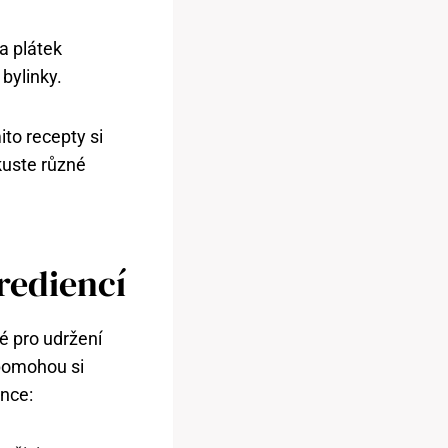
a plátek
bylinky.
ito recepty si
kuste různé
rediencí
é pro udržení
 pomohou si
ence: