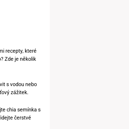
i recepty, které
o? Zde je několik
avit s vodou nebo
ťový zážitek.
jte chia semínka s
idejte čerstvé