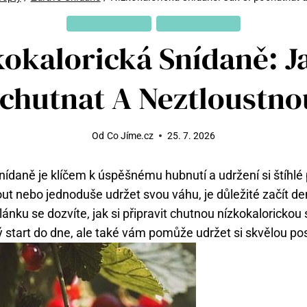
ZDRAVÉ RECEPTY
ZDRAVÉ SNÍDANĚ
kokalorická Snídaně: Ja
chutnat A Neztloustno
Od
Co Jíme.cz
25. 7. 2026
snídaně je klíčem k úspěšnému hubnutí a udržení si štíhl
ut nebo jednoduše udržet svou váhu, je důležité začít 
ánku se dozvíte, jak si připravit chutnou nízkokalorickou
ý start do dne, ale také vám pomůže udržet si skvělou po