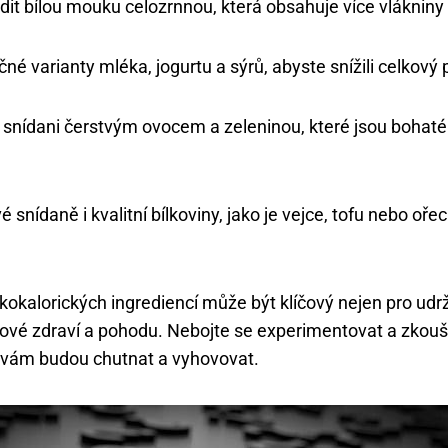
it bílou mouku celozrnnou, která obsahuje více vlákniny a
čné varianty mléka, jogurtu a sýrů, abyste snížili celkový p
 snídani čerstvým ovocem a zeleninou, které jsou bohaté
é snídaně i kvalitní bílkoviny, jako je vejce, tofu nebo ořech
kokalorických ingrediencí může být klíčový nejen pro udr
lkové zdraví a pohodu. Nebojte se experimentovat a zkou
 vám budou chutnat a vyhovovat.