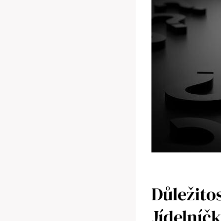
Důležito
Jídelníč