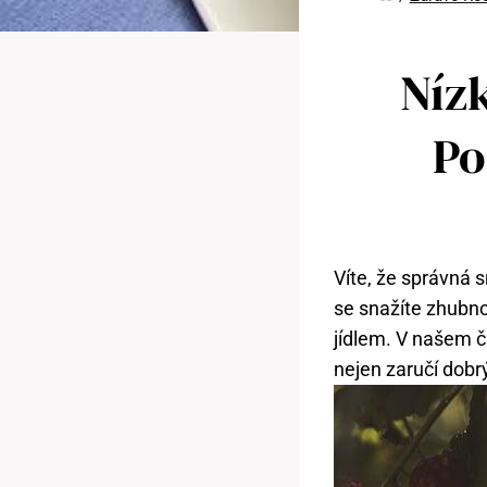
Níz
Po
Víte, že správná 
se snažíte zhubno
jídlem. V našem čl
nejen zaručí dobr