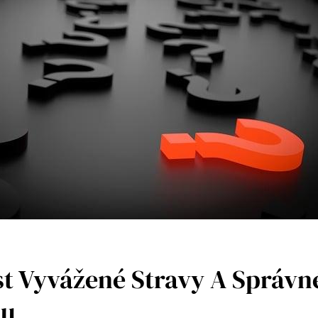
st Vyvážené Stravy A Správn
ku