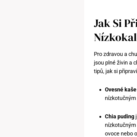
Jak Si P
Nízkokal
Pro zdravou a chu
jsou plné živin a 
tipů, jak si připra
Ovesné kaše
nízkotučným m
Chia puding
j
nízkotučným j
ovoce nebo o