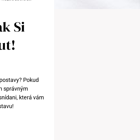
k Si
ut!
é postavy? Pokud
den správným
 snídani, která vám
stavu!