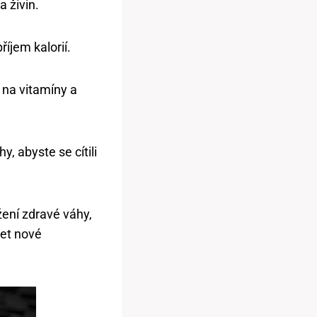
 živin.
říjem kalorií.
 na vitamíny a
y, abyste se cítili
žení zdravé váhy,
šet nové