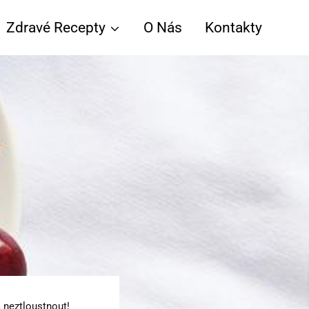
Zdravé Recepty
O Nás
Kontakty
 neztloustnout!