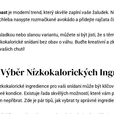
oast
je moderní trend, který skvěle zaplní vaše žaludek. N
chleba nasypte rozmačkané avokádo a přidejte rajčata či 
sladkou nebo slanou variantu, můžete si být jisti, že s těm
kokalorické snídani bez obav o váhu. Buďte kreativní a z
ašich chutí!
 Výběr Nízkokalorických Ing
zkokalorické ingredience pro vaši snídani může být klíčov
ré kondice. Existuje řada skvělých možností, které vám
 nepřibrat. Zde je pár tipů, jak vybrat ty správné ingredi