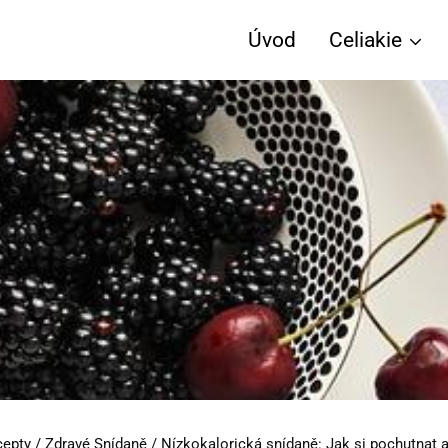
Úvod
Celiakie
cepty
/
Zdravé Snídaně
/
Nízkokalorická snídaně: Jak si pochutnat a