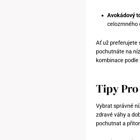
Avokádový t
celozrnného 
Ať už preferujete 
pochutnáte na níz
kombinace podle v
Tipy Pro
Vybrat správné ní
zdravé váhy a dob
pochutnat a přitom