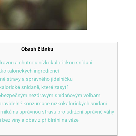
Obsah článku
zdravou a chutnou nízkokalorickou snídani
zkokalorických ingrediencí
né stravy a správného jídelníčku
alorické snídaně, které zasytí
nebezpečným nezdravým snídaňovým volbám
pravidelné konzumace nízkokalorických snídaní
níků na správnou stravu pro udržení správné váhy
i bez viny a obav z přibírání na váze