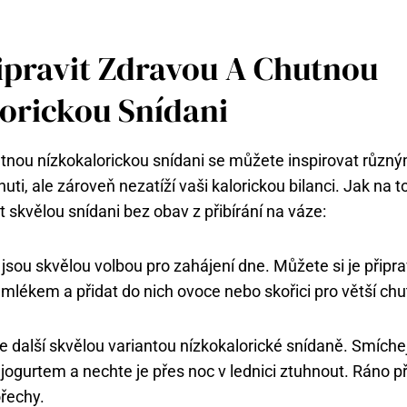
řipravit Zdravou A Chutnou
orickou Snídani
tnou nízkokalorickou snídani se můžete inspirovat různým
chuti, ale zároveň nezatíží vaši kalorickou bilanci. Jak na t
vit skvělou snídani bez obav z přibírání na váze:
jsou skvělou volbou pro zahájení dne. Můžete si je připr
lékem a přidat do nich ovoce nebo skořici pro větší chu
e další skvělou variantou nízkokalorické snídaně. Smíche
ogurtem a nechte je přes noc v lednici ztuhnout. Ráno př
řechy.