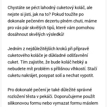
Chystáte se péct ‍lahodný cuketový koláč, ale
nejste si jisti, jak na ​to? Pokud toužíte po
dokonale pečeném dezertu plném chuti, máme
pro vás pár skvělých ⁢tipů,‌ které vám pomohou
dosáhnout skvělých výsledků!
Jedním z nejdůležitějších kroků při přípravě
cuketového koláče je důkladné ‍odšťavnění
cuket. Tím zajistíte, že bude koláč hebký a
nebudete ⁤mít ⁢problém ⁤s přílišnou vlhkostí. Stačí
cuketu nakrájet, posypat⁣ solí a nechat vypotit.
Pro dokonalé pečení je⁢ také důležité správné
rozložení těsta v pekáči. Doporučujeme použít‌
silikonovou formu nebo vymazat formu máslem