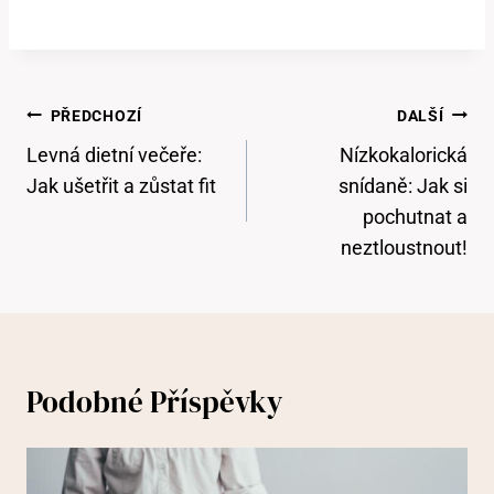
Navigace
PŘEDCHOZÍ
DALŠÍ
Pro
Levná dietní večeře:
Nízkokalorická
Příspěvek
Jak ušetřit a zůstat fit
snídaně: Jak si
pochutnat a
neztloustnout!
Podobné Příspěvky