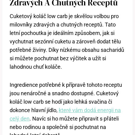
Zdravých A Chutných Receptů
Cuketový koláč low carb⁣ je skvělou volbou pro
milovníky zdravých a chutných receptů. Tato
‌letní pochoutka ⁢je ideálním způsobem, jak si
vychutnat sezónní cuketu a zároveň dodat tělu
potřebné živiny. Díky‍ nízkému obsahu sacharidů
si můžete pochutnat bez výčitek ⁢a užít si
lahodnou chuť koláče.
Ingredience potřebné k ‍přípravě tohoto receptu
jsou nenáročné ‌a snadno dostupné. Cuketový
koláč low carb se hodí jako lehká svačina či
⁢dokonce hlavní jídlo,
které vám dodá ⁣energii na
celý den
. Navíc si ho můžete připravit s⁢ přáteli
nebo rodinou a společně si pochutnat na