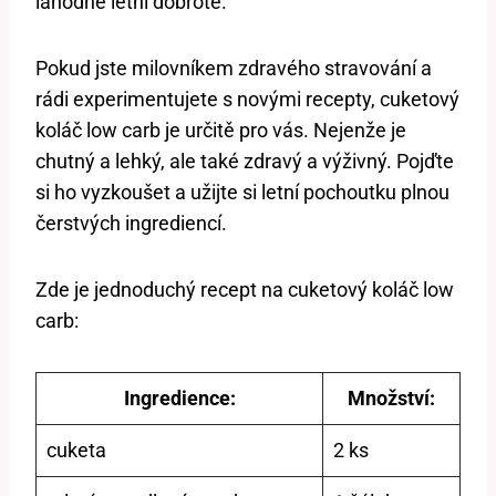
⁤lahodné ‍letní dobrotě.
Pokud jste milovníkem zdravého stravování a
rádi experimentujete s ⁣novými recepty, ⁣cuketový
koláč low carb je určitě pro vás. Nejenže je
chutný a lehký, ale také zdravý a výživný. Pojďte
⁣si ho vyzkoušet a užijte si letní pochoutku⁣ plnou
čerstvých ingrediencí.
Zde je jednoduchý recept na cuketový koláč low
⁢carb:
Ingredience:
Množství:
cuketa
2 ks