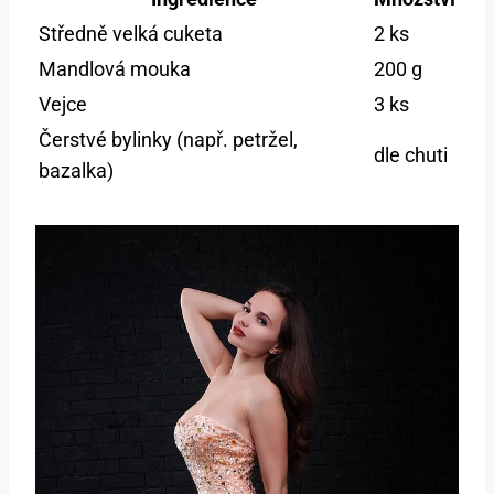
Středně velká cuketa
2 ks
Mandlová mouka
200 g
Vejce
3⁣ ks
Čerstvé bylinky (např. petržel,
dle ​chuti
bazalka)