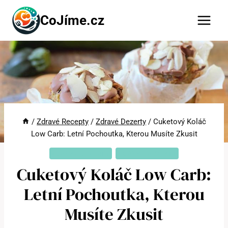
Přeskočit
CoJíme.cz
na
obsah
/
Zdravé Recepty
/
Zdravé Dezerty
/
Cuketový Koláč
Low Carb: Letní Pochoutka, Kterou Musíte Zkusit
ZDRAVÉ DEZERTY
ZDRAVÉ RECEPTY
Cuketový Koláč Low Carb:
Letní Pochoutka, Kterou
Musíte Zkusit