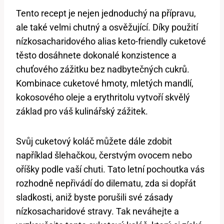
Tento recept je nejen jednoduchý na přípravu,
ale ​také⁣ velmi chutný a osvěžující. Díky ⁢použití
nízkosacharidového ‍alias keto-friendly cuketové
těsto dosáhnete dokonalé konzistence a
chuťového zážitku bez nadbytečných cukrů.
Kombinace cuketové hmoty, mletých mandlí,
⁢kokosového oleje a⁣ erythritolu vytvoří⁣ skvělý
základ pro váš kulinářský ⁣zážitek.
Svůj cuketový koláč můžete dále ‍zdobit​
například šlehačkou, čerstvým ovocem nebo
oříšky podle vaší chuti. Tato letní pochoutka vás‌
rozhodně nepřivádí do ​dilematu, zda si dopřát
sladkosti, aniž byste porušili své zásady
nízkosacharidové stravy. Tak neváhejte ⁤a