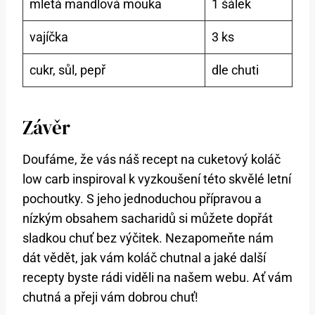
mletá mandlová mouka
1⁢ šálek
vajíčka
3 ⁤ks
cukr, sůl, pepř
dle chuti
Závěr
Doufáme, že ⁣vás náš recept na ⁢cuketový koláč
low carb inspiroval k vyzkoušení této skvělé letní
pochoutky. S jeho jednoduchou přípravou a
nízkým obsahem sacharidů si můžete dopřát
sladkou⁢ chuť bez‍ výčitek. Nezapomeňte nám
dát vědět, jak vám koláč chutnal ​a jaké další
recepty byste rádi viděli na‍ našem webu. ⁤Ať vám
chutná a přeji vám dobrou chuť!