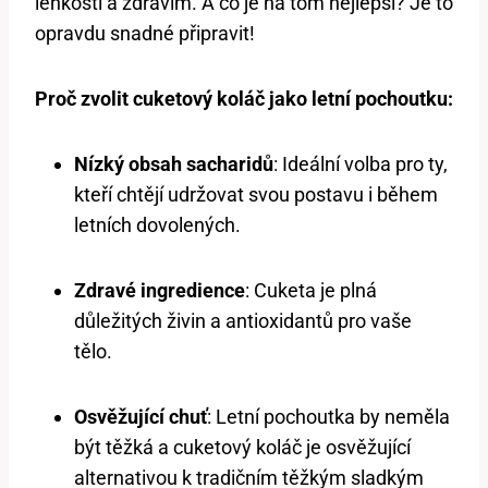
lehkostí⁣ a zdravím. A co je na tom nejlepší? Je to
opravdu snadné připravit!
Proč zvolit cuketový koláč jako letní pochoutku:
Nízký obsah sacharidů
: Ideální volba‌ pro ty,
kteří chtějí udržovat svou postavu⁣ i ‌během
letních dovolených.
Zdravé ingredience
: ⁢Cuketa je plná
důležitých živin a antioxidantů pro ​vaše
tělo.
Osvěžující ‍chuť
: Letní pochoutka ​by⁣ neměla
být těžká a cuketový koláč⁣ je osvěžující
alternativou k tradičním těžkým sladkým