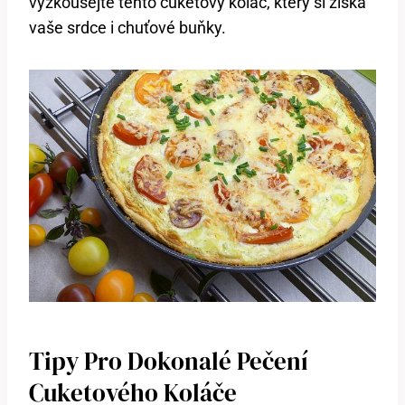
vyzkoušejte tento cuketový koláč, který si získá
vaše srdce ⁣i chuťové buňky.
Tipy Pro Dokonalé Pečení
Cuketového Koláče