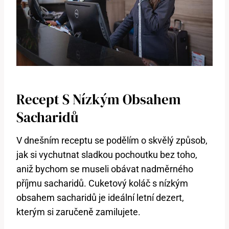
Recept S Nízkým ⁤obsahem
Sacharidů
V dnešním receptu se podělím o skvělý způsob,
jak si ⁤vychutnat sladkou pochoutku‌ bez toho,
aniž bychom se museli⁤ obávat nadměrného
příjmu​ sacharidů. Cuketový koláč s nízkým
obsahem sacharidů je ideální letní⁢ dezert,
kterým si zaručeně zamilujete.