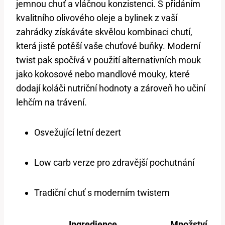
​jemnou chuť a vláčnou konzistenci. ⁢S přidáním
kvalitního olivového‍ oleje a bylinek z​ vaší
zahrádky získáváte skvělou kombinaci chutí,
která jistě‍ potěší vaše chuťové ⁤buňky. Moderní
twist pak spočívá v⁣ použití alternativních mouk
jako⁤ kokosové nebo mandlové‌ mouky, které
dodají koláči nutriční hodnoty a ​zároveň ho učiní
lehčím ⁤na trávení.
Osvežující letní dezert
Low carb verze pro zdravější pochutnání
Tradiční chuť⁣ s moderním twistem
Ingredience
Množství