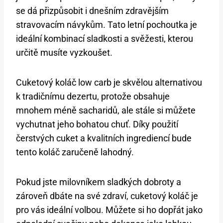
se dá přizpůsobit i dnešním zdravějším
stravovacím návykům. Tato letní pochoutka ⁣je
ideální kombinací sladkosti a svěžesti, kterou
určitě musíte⁣ vyzkoušet.
Cuketový ⁣koláč low carb je skvělou alternativou⁤
k tradičnímu dezertu, ‍protože obsahuje
mnohem méně‍ sacharidů, ale stále si můžete
vychutnat jeho bohatou chuť. Díky použití
čerstvých cuket a kvalitních‍ ingrediencí bude
tento koláč zaručeně lahodný.
Pokud ⁣jste milovníkem sladkých ‍dobroty a
zároveň dbáte ⁣na své zdraví, cuketový koláč ⁣je
⁢pro vás ideální volbou. Můžete si ⁣ho dopřát jako