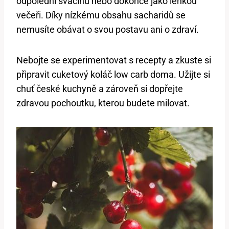
⁢odpolední svačinu nebo dokonce jako lehkou
večeři. Díky nízkému obsahu sacharidů⁤ se ​
nemusíte obávat o​ svou postavu ​ani o zdraví.
Nebojte se experimentovat s recepty ⁢a zkuste si
připravit cuketový koláč low carb‍ doma. ⁣Užijte si
chuť ⁤české kuchyně a zároveň si dopřejte
zdravou pochoutku, kterou budete milovat.