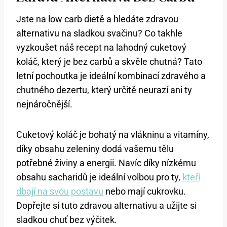
Jste na low⁣ carb dietě ‍a hledáte zdravou
alternativu na sladkou svačinu? Co takhle‍
vyzkoušet náš recept na lahodný cuketový
koláč, který je bez carbů a skvěle‍ chutná? ‌Tato
letní pochoutka je ideální kombinací zdravého a
⁢chutného dezertu, který určitě neurazí ani ty
nejnáročnější.
Cuketový koláč‌ je bohatý na vlákninu a vitamíny,
díky obsahu zeleniny dodá vašemu tělu
potřebné živiny ⁣a energii. Navíc díky nízkému
⁤obsahu sacharidů je ideální volbou pro ty,
kteří
dbají na svou postavu
nebo ⁢mají cukrovku.
Dopřejte si tuto zdravou alternativu a ⁣užijte⁢ si
sladkou​ chuť bez výčitek.