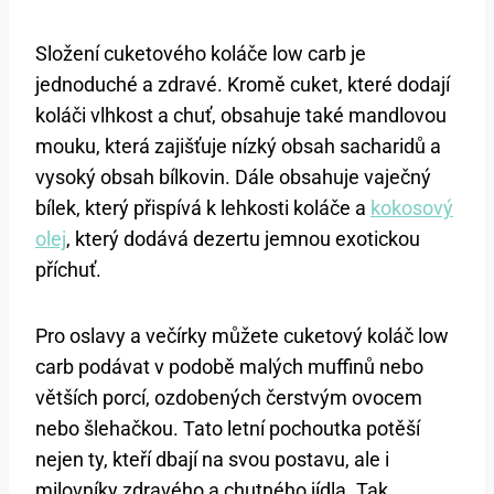
Složení cuketového koláče low⁣ carb je
jednoduché ​a zdravé. Kromě cuket, které dodají
koláči vlhkost a chuť, obsahuje také mandlovou
mouku, která zajišťuje nízký ⁤obsah sacharidů a‌
vysoký obsah bílkovin. Dále obsahuje vaječný
bílek, který přispívá k lehkosti koláče a
kokosový
‌olej
, který dodává⁢ dezertu jemnou exotickou
příchuť.
Pro oslavy a ⁣večírky můžete cuketový⁢ koláč low
carb podávat v​ podobě malých muffinů nebo
větších porcí, ozdobených čerstvým ovocem
nebo šlehačkou. Tato ‌letní pochoutka potěší
nejen ty, kteří dbají na svou postavu, ale i
milovníky zdravého a chutného jídla. Tak