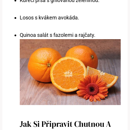
Kuřecí prsa s grilovanou zeleninou.
Losos s kvákem avokáda.
Quinoa salát s fazolemi a rajčaty.
Jak Si Připravit Chutnou A