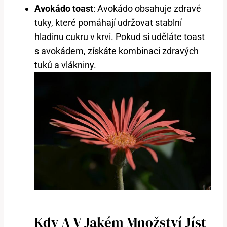
Avokádo toast
: Avokádo obsahuje zdravé
tuky, které pomáhají udržovat stablní
hladinu cukru v krvi. Pokud si uděláte toast
s avokádem, získáte kombinaci zdravých
tuků a vlákniny.
Kdy A V Jakém Množství Jíst