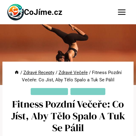
Přeskočit
CoJíme.cz
na
obsah
/
Zdravé Recepty
/
Zdravé Večeře
/
Fitness Pozdní
Večeře: Co Jíst, Aby Tělo Spalo a Tuk Se Pálil
ZDRAVÉ RECEPTY
ZDRAVÉ VEČEŘE
Fitness Pozdní Večeře: Co
Jíst, Aby Tělo Spalo A Tuk
Se Pálil