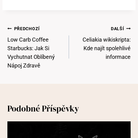
Navigace
PŘEDCHOZÍ
DALŠÍ
Pro
Low Carb Coffee
Celiakia wikiskripta:
Příspěvek
Starbucks: Jak Si
Kde najít spolehlivé
Vychutnat Oblíbený
informace
Nápoj Zdravě
Podobné Příspěvky