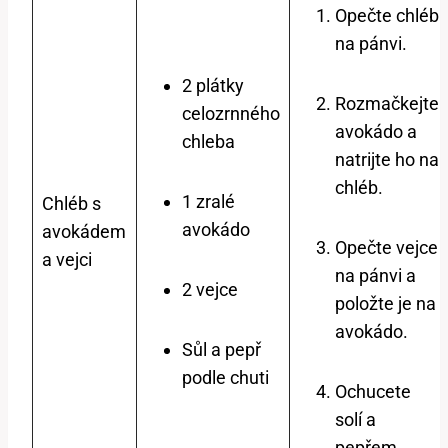
Opečte chléb
na pánvi.
2 plátky
Rozmačkejte
celozrnného
avokádo a
chleba
natrijte ho na
chléb.
1 zralé
Chléb s
avokádo
avokádem
Opečte vejce
a vejci
na pánvi a
2 vejce
položte je na
avokádo.
Sůl a pepř
podle chuti
Ochucete
solí a
pepřem.