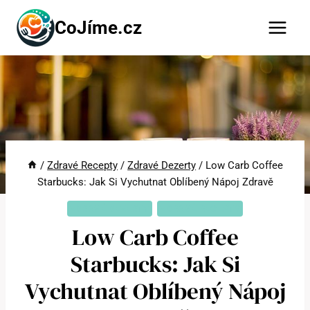
Přeskočit
CoJíme.cz
na
obsah
/
Zdravé Recepty
/
Zdravé Dezerty
/
Low Carb Coffee
Starbucks: Jak Si Vychutnat Oblíbený Nápoj Zdravě
ZDRAVÉ DEZERTY
ZDRAVÉ RECEPTY
Low Carb Coffee
Starbucks: Jak Si
Vychutnat Oblíbený Nápoj