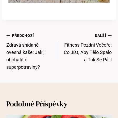
Navigace
PŘEDCHOZÍ
DALŠÍ
Pro
Zdravá snídaně
Fitness Pozdní Večeře:
Příspěvek
ovesná kaše: Jak ji
Co Jíst, Aby Tělo Spalo
obohatit o
a Tuk Se Pálil
superpotraviny?
Podobné Příspěvky