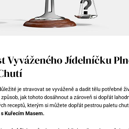
st Vyváženého Jídelníčku Pl
Chutí
důležité je stravovat se vyváženě a dadit tělu potřebné ži
 způsob, jak tohoto dosáhnout a zároveň si dopřát lahod
ch receptů, kterým si můžete dopřát pestrou paletu chutí
y s Kuřecím Masem.