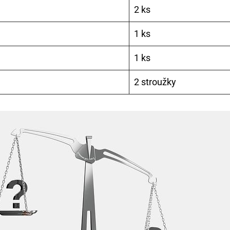
2 ks
1 ks
1 ks
2 stroužky