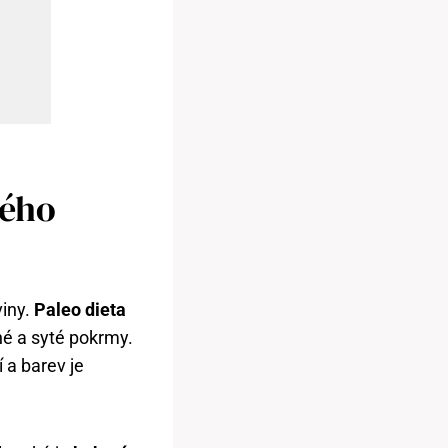
ného
viny.
Paleo dieta
né a syté pokrmy.
 a barev je