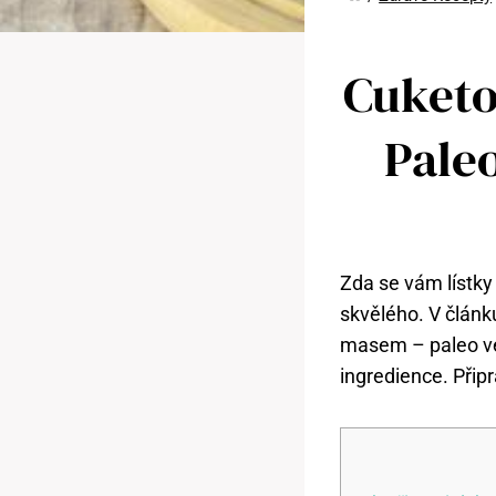
Cuketo
Pale
Zda se vám lístky
skvělého. V článku
masem – paleo ve
ingredience. Připr