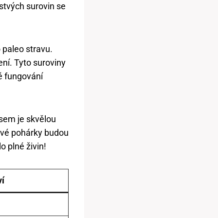
rstvých surovin se
 paleo stravu.
ení. Tyto suroviny
né fungování
asem je skvělou
ťové pohárky budou
o plné živin!
í