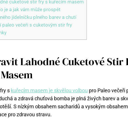
hodné cuketové stir fry s kuřecím masem
to je a jak vám může prospět
ného jídelníčku plného barev a chutí
í paleo večeři s cuketovým stir fry
nky
ravit Lahodné Cuketové Stir 
 Masem
fry s
kuřecím masem je skvělou volbou
pro Paleo večeři 
duchá a zdravá chuťová bomba je plná živých barev a skv
 potěší. S nízkým obsahem sacharidů a vysokým obsahem b
ce pro zdravou stravu.