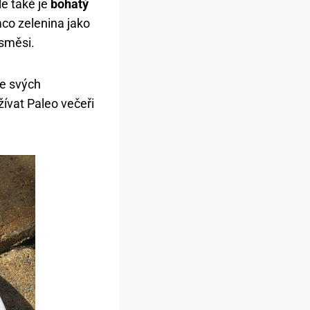
e také je
bohatý
mco zelenina jako
 směsi.
le svých
žívat Paleo večeři