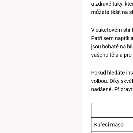
a zdravé tuky, kte
můžete těšit na sk
V cuketovém stir 
Patří sem napříkl
jsou bohaté na bíl
vašeho těla a pro 
Pokud hledáte insp
volbou. Díky skvě
nadšené. Připravte
Kuřecí maso