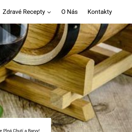
Zdravé Recepty
O Nás
Kontakty
 Plná Chutí a Barvy!