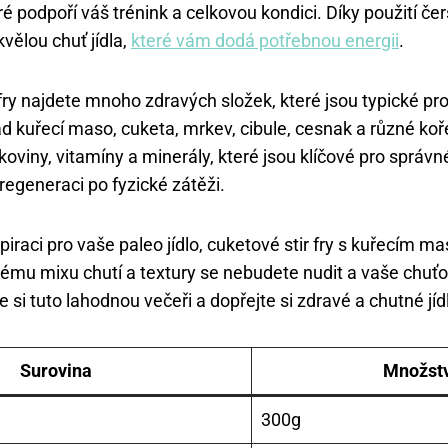
ré podpoří váš trénink a celkovou kondici. Díky použití če
vělou chuť jídla,
které vám dodá potřebnou energii
.
fry najdete mnoho zdravých složek, které jsou typické pro
ad kuřecí maso, cuketa, mrkev, cibule, cesnak a různé koř
koviny, vitamíny a minerály, které jsou klíčové pro správ
regeneraci po fyzické zátěži.
iraci pro vaše paleo jídlo, cuketové stir fry s kuřecím m
lému mixu chutí a textury se nebudete nudit a vaše chu
 si tuto lahodnou večeři a dopřejte si zdravé a chutné jídl
Surovina
Množstv
300g