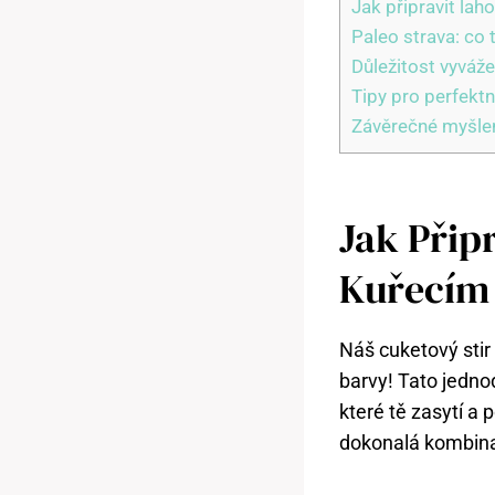
Jak připravit la
Paleo strava: co 
Důležitost vyváže
Tipy pro perfektn
Závěrečné myšle
Jak Přip
Kuřecím
Náš cuketový stir 
barvy! Tato jedno
které tě zasytí a
dokonalá kombina