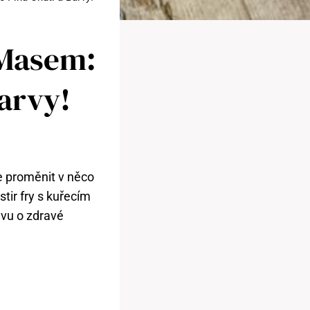
 Masem:
arvy!
je proměnit v něco
tir fry s kuřecím
avu o zdravé