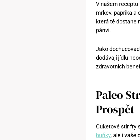
V našem receptu 
mrkev, paprika a c
která tě dostane 
pánvi.
Jako dochucovadl
dodávají jídlu ne
zdravotních benefi
Paleo St
Prospět
Cuketové stir fry
buňky
, ale i vaš