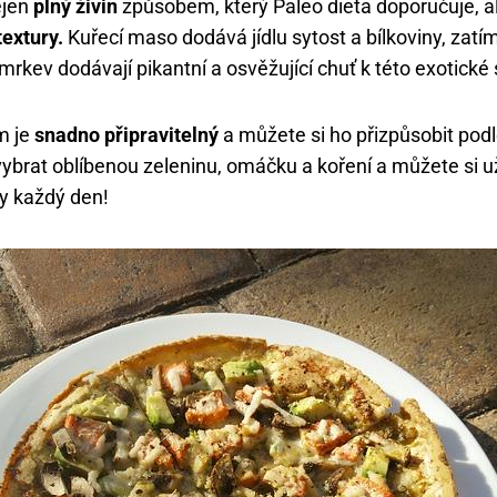
ejen
plný živin
způsobem, který Paleo dieta doporučuje, al
textury.
Kuřecí maso dodává jídlu sytost a bílkoviny, zatí
mrkev dodávají pikantní a osvěžující chuť k této exotické
m je
snadno připravitelný
a můžete si ho přizpůsobit pod
 vybrat oblíbenou zeleninu, omáčku a koření a můžete si u
vy každý den!