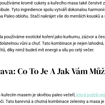
používáme kromě cukety a kuřecího masa také čerstvé ze
ibule. Tyto ingredience spolu vytváří dokonalou harmonii 
na Paleo oblohu. Stačí nakrájet vše do menších kousků a 
a používáme exotické koření jako kurkumu, zázvor a čes
odolatelnou vůni a chuť. Tato kombinace je nejen lahodná, 
tů, díky nimž budeš mít energii a sílu po celý večer.
rava: Co To Je A Jak Vám Mů
 s kuřecím masem je skvělou paleo večeří,
která potěší ne
e oči. Tato barevná a chutná kombinace zeleniny a masa je