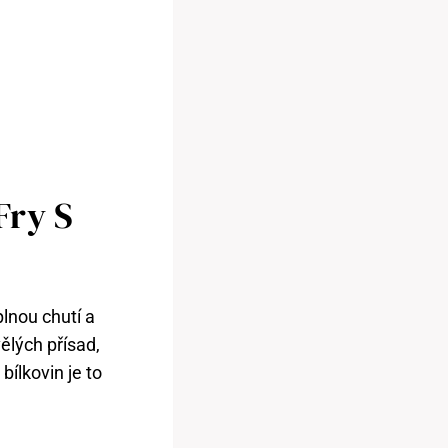
Fry S
plnou chutí a
ělých přísad,
ílkovin je to