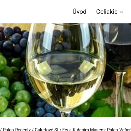
Úvod
Celiakie
/
Paleo Recepty
/
Cuketové Stir Fry s Kuřecím Masem: Paleo Večeře