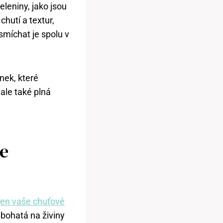
leniny, jako jsou
chutí a textur,
smíchat je spolu v
nek, které
ale také plná
že
jen vaše chuťové
 bohatá na živiny