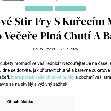
PALEO RECEPTY
ZDRAVÉ RECEPTY
vé Stir Fry S Kuřecím
o Večeře Plná Chutí A B
Od
Co Jíme.cz
25. 7. 2026
 cukety hromadí ve vaší lednici? Nezoufejte! Je na čase 
 dne se dozvíte, jak připravit chutné a barevné cuketové s
čeři,
která potěší vaše chuťové buňky
a obohatí vaši str
avte se na skvělý a výživný zážitek!
Obsah článku